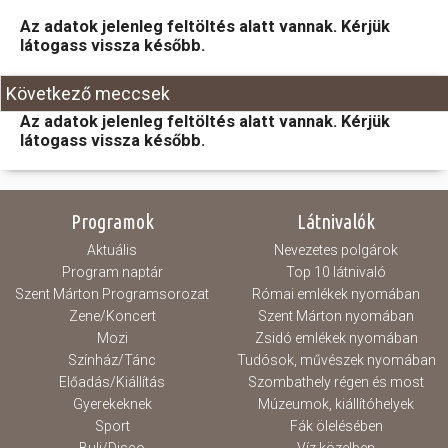
Az adatok jelenleg feltöltés alatt vannak. Kérjük
Hasznos
látogass vissza később.
Következő meccsek
Az adatok jelenleg feltöltés alatt vannak. Kérjük
látogass vissza később.
Programok
Látnivalók
Aktuális
Nevezetes polgárok
Program naptár
Top 10 látnivaló
Szent Márton Programsorozat
Római emlékek nyomában
Zene/Koncert
Szent Márton nyomában
Mozi
Zsidó emlékek nyomában
Színház/Tánc
Tudósok, művészek nyomában
Előadás/Kiállítás
Szombathely régen és most
Gyerekeknek
Múzeumok, kiállítóhelyek
Sport
Fák ölelésében