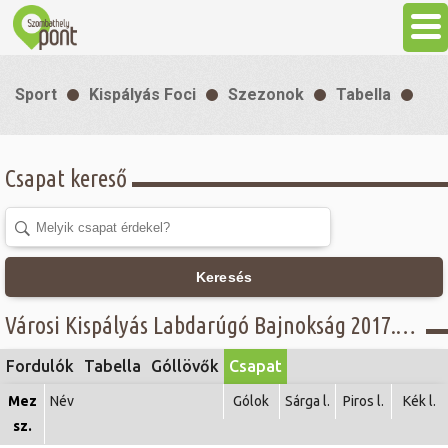
Aktuális
Sport
Kispályás Foci
Szezonok
Tabella
Programok
Csapat kereső
Látnivalók
Gasztronómia
Keresés
Szállás
Városi Kispályás Labdarúgó Bajnokság 2017. - III. A. osztály -
Fordulók
Tabella
Góllövők
Csapat
Sport
Mez
Név
Gólok
Sárga l.
Piros l.
Kék l.
sz.
Szabadidő