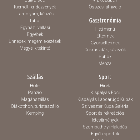
Buli/Disco
Víz közelben
Kiemelt rendezvények
Összes látnivaló
Tanfolyam, képzés
Gasztronómia
Tábor
Egyházi, vallási
Heti menü
Egyebek
Éttermek
Ünnepek, megemlékezések
Gyorséttermek
Megyei kitekintő
Cukrászdák, kávézók
Pubok
Menza
Szállás
Sport
Hotel
Hírek
Panzió
Kispályás Foci
Magánszállás
Kispályás Labdarúgó Kupák
Diákotthon, turistaszálló
Szilveszter Kupa Galéria
Kemping
Sport és rekreációs
létesítmények
Szombathelyi Haladás
Egyéb sportok