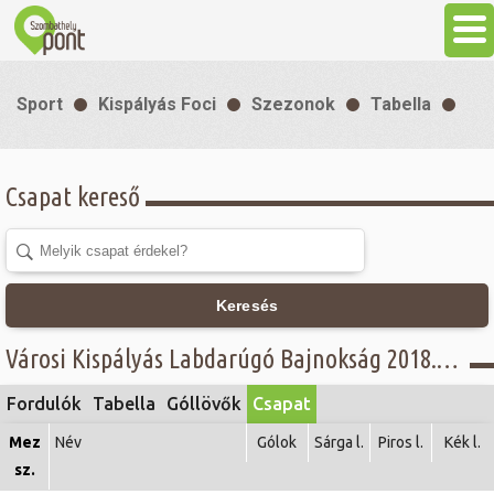
Aktuális
Sport
Kispályás Foci
Szezonok
Tabella
Programok
Csapat kereső
Látnivalók
Gasztronómia
Keresés
Szállás
Városi Kispályás Labdarúgó Bajnokság 2018. - Jáki Papír - I. B osztály -
Fordulók
Tabella
Góllövők
Csapat
Sport
Mez
Név
Gólok
Sárga l.
Piros l.
Kék l.
sz.
Szabadidő