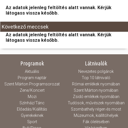
Az adatok jelenleg feltöltés alatt vannak. Kérjük
Hasznos
látogass vissza később.
Következő meccsek
Az adatok jelenleg feltöltés alatt vannak. Kérjük
látogass vissza később.
Programok
Látnivalók
Aktuális
Nevezetes polgárok
Program naptár
Top 10 látnivaló
Szent Márton Programsorozat
Római emlékek nyomában
Zene/Koncert
Szent Márton nyomában
Mozi
Zsidó emlékek nyomában
Színház/Tánc
Tudósok, művészek nyomában
Előadás/Kiállítás
Szombathely régen és most
Gyerekeknek
Múzeumok, kiállítóhelyek
Sport
Fák ölelésében