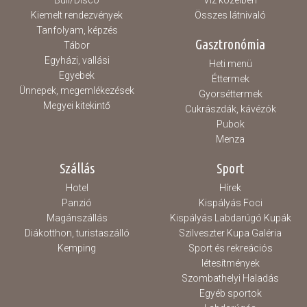
Buli/Disco
Víz közelben
Kiemelt rendezvények
Összes látnivaló
Tanfolyam, képzés
Gasztronómia
Tábor
Egyházi, vallási
Heti menü
Egyebek
Éttermek
Ünnepek, megemlékezések
Gyorséttermek
Megyei kitekintő
Cukrászdák, kávézók
Pubok
Menza
Szállás
Sport
Hotel
Hírek
Panzió
Kispályás Foci
Magánszállás
Kispályás Labdarúgó Kupák
Diákotthon, turistaszálló
Szilveszter Kupa Galéria
Kemping
Sport és rekreációs
létesítmények
Szombathelyi Haladás
Egyéb sportok