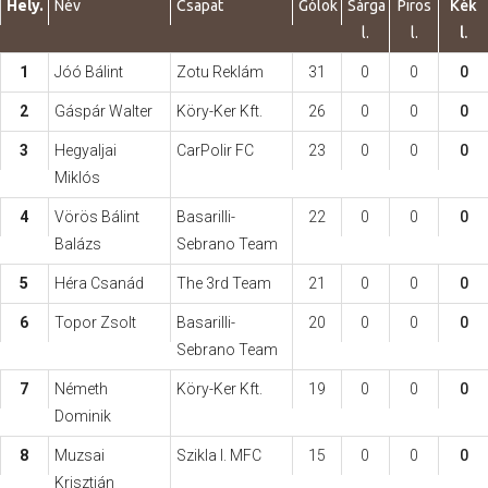
Hely.
Név
Csapat
Gólok
Sárga
Piros
Kék
l.
l.
l.
Hasznos
1
Jóó Bálint
Zotu Reklám
31
0
0
0
2
Gáspár Walter
Köry-Ker Kft.
26
0
0
0
3
Hegyaljai
CarPolir FC
23
0
0
0
Miklós
4
Vörös Bálint
Basarilli-
22
0
0
0
Balázs
Sebrano Team
5
Héra Csanád
The 3rd Team
21
0
0
0
6
Topor Zsolt
Basarilli-
20
0
0
0
Sebrano Team
7
Németh
Köry-Ker Kft.
19
0
0
0
Dominik
8
Muzsai
Szikla I. MFC
15
0
0
0
Krisztián