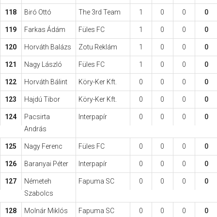
118
Biró Ottó
The 3rd Team
1
0
0
0
119
Farkas Ádám
Füles FC
1
0
0
0
120
Horváth Balázs
Zotu Reklám
1
0
0
0
121
Nagy László
Füles FC
1
0
0
0
122
Horváth Bálint
Köry-Ker Kft.
0
0
0
0
123
Hajdú Tibor
Köry-Ker Kft.
0
0
0
0
124
Pacsirta
Interpapír
0
0
0
0
András
125
Nagy Ferenc
Füles FC
0
0
0
0
126
Baranyai Péter
Interpapír
0
0
0
0
127
Németeh
Fapuma SC
0
0
0
0
Szabolcs
128
Molnár Miklós
Fapuma SC
0
0
0
0