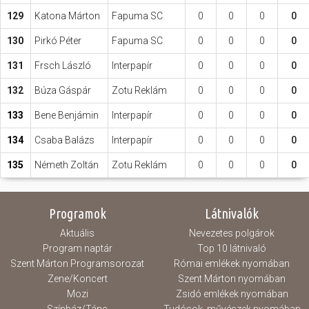
129
Katona Márton
Fapuma SC
0
0
0
0
130
Pirkó Péter
Fapuma SC
0
0
0
0
131
Frsch László
Interpapír
0
0
0
0
132
Búza Gáspár
Zotu Reklám
0
0
0
0
133
Bene Benjámin
Interpapír
0
0
0
0
134
Csaba Balázs
Interpapír
0
0
0
0
135
Németh Zoltán
Zotu Reklám
0
0
0
0
Programok
Látnivalók
Aktuális
Nevezetes polgárok
Program naptár
Top 10 látnivaló
Szent Márton Programsorozat
Római emlékek nyomában
Zene/Koncert
Szent Márton nyomában
Mozi
Zsidó emlékek nyomában