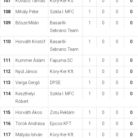
107
Kovács Tamás
Köry-Ker Kft.
1
0
0
0
108
Mihály Péter
Szikla I. MFC
1
0
0
0
109
Bősze Milán
Basarilli-
1
0
0
0
Sebrano Team
110
Horváth Kristóf
Basarilli-
1
0
0
0
Sebrano Team
111
Kummer Ádám
Fapuma SC
1
0
0
0
112
Nyúl János
Köry-Ker Kft.
1
0
0
0
113
Varga Gergő
DPSE
1
0
0
0
114
Keszthelyi
Szikla I. MFC
1
0
0
0
Róbert
115
Horváth Ákos
Zotu Reklám
1
0
0
0
116
Török Andrása
Epcos KFT
1
0
0
0
117
Mátyás István
Köry-Ker Kft.
1
0
0
0