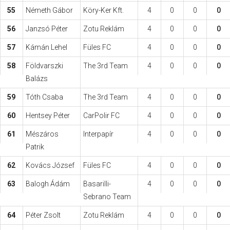
55
Németh Gábor
Köry-Ker Kft.
4
0
0
0
56
Janzsó Péter
Zotu Reklám
4
0
0
0
57
Kámán Lehel
Füles FC
4
0
0
0
58
Földvarszki
The 3rd Team
4
0
0
0
Balázs
59
Tóth Csaba
The 3rd Team
4
0
0
0
60
Hentsey Péter
CarPolir FC
4
0
0
0
61
Mészáros
Interpapír
4
0
0
0
Patrik
62
Kovács József
Füles FC
4
0
0
0
63
Balogh Ádám
Basarilli-
4
0
0
0
Sebrano Team
64
Péter Zsolt
Zotu Reklám
4
0
0
0