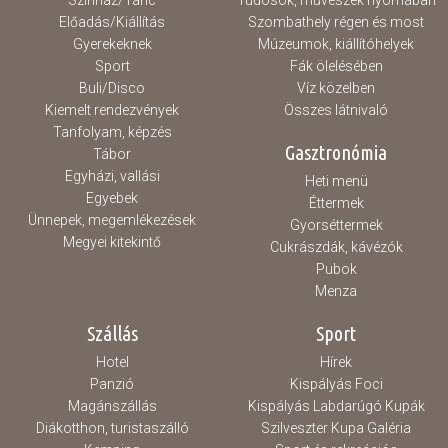
Színház/Tánc
Tudósok, művészek nyomában
Előadás/Kiállítás
Szombathely régen és most
Gyerekeknek
Múzeumok, kiállítóhelyek
Sport
Fák ölelésében
Buli/Disco
Víz közelben
Kiemelt rendezvények
Összes látnivaló
Tanfolyam, képzés
Gasztronómia
Tábor
Egyházi, vallási
Heti menü
Egyebek
Éttermek
Ünnepek, megemlékezések
Gyorséttermek
Megyei kitekintő
Cukrászdák, kávézók
Pubok
Menza
Szállás
Sport
Hotel
Hírek
Panzió
Kispályás Foci
Magánszállás
Kispályás Labdarúgó Kupák
Diákotthon, turistaszálló
Szilveszter Kupa Galéria