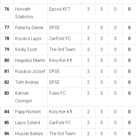
76
Horváth
Epcos KFT
3
0
0
0
Szabolcs
77
Palachy Dániel
DPSE
3
0
0
0
78
Kovács Lajos
CarPolir FC
3
0
0
0
79
Király Zsolt
The 3rd Team
3
0
0
0
80
Hegedűs Martin
Köry-Ker Kft.
3
0
0
0
81
Kopácsi József
DPSE
3
0
0
0
82
Tóth András
DPSE
2
0
0
0
83
Kámán
Füles FC
2
0
0
0
Csongor
84
Papp Norbert
Köry-Ker Kft.
2
0
0
0
85
Lajos Szilárd
CarPolir FC
2
0
0
0
86
Huszár Balázs
The 3rd Team
2
0
0
0