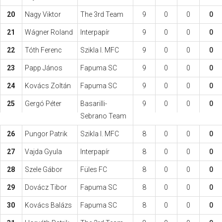
20
Nagy Viktor
The 3rd Team
9
0
0
0
21
Wágner Roland
Interpapír
9
0
0
0
22
Tóth Ferenc
Szikla I. MFC
9
0
0
0
23
Papp János
Fapuma SC
9
0
0
0
24
Kovács Zoltán
Fapuma SC
9
0
0
0
25
Gergó Péter
Basarilli-
9
0
0
0
Sebrano Team
26
Pungor Patrik
Szikla I. MFC
8
0
0
0
27
Vajda Gyula
Interpapír
8
0
0
0
28
Szele Gábor
Füles FC
8
0
0
0
29
Dovácz Tibor
Fapuma SC
8
0
0
0
30
Kovács Balázs
Fapuma SC
8
0
0
0