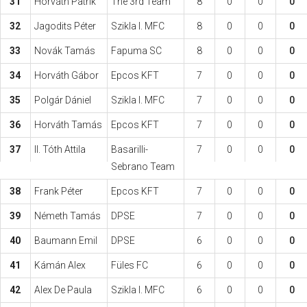
31
Horváth Patrik
The 3rd Team
8
0
0
0
32
Jagodits Péter
Szikla I. MFC
8
0
0
0
33
Novák Tamás
Fapuma SC
8
0
0
0
34
Horváth Gábor
Epcos KFT
7
0
0
0
35
Polgár Dániel
Szikla I. MFC
7
0
0
0
36
Horváth Tamás
Epcos KFT
7
0
0
0
37
II. Tóth Attila
Basarilli-
7
0
0
0
Sebrano Team
38
Frank Péter
Epcos KFT
7
0
0
0
39
Németh Tamás
DPSE
7
0
0
0
40
Baumann Emil
DPSE
6
0
0
0
41
Kámán Alex
Füles FC
6
0
0
0
42
Alex De Paula
Szikla I. MFC
6
0
0
0