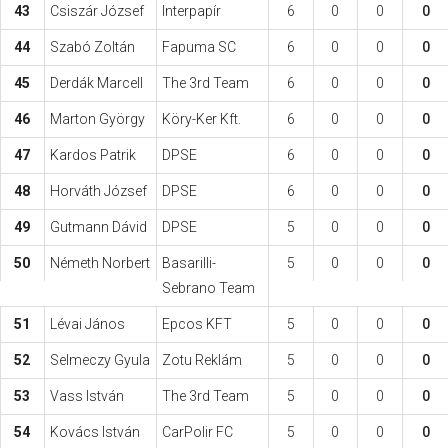
43
Csiszár József
Interpapír
6
0
0
0
44
Szabó Zoltán
Fapuma SC
6
0
0
0
45
Derdák Marcell
The 3rd Team
6
0
0
0
46
Marton György
Köry-Ker Kft.
6
0
0
0
47
Kardos Patrik
DPSE
6
0
0
0
48
Horváth József
DPSE
6
0
0
0
49
Gutmann Dávid
DPSE
5
0
0
0
50
Németh Norbert
Basarilli-
5
0
0
0
Sebrano Team
51
Lévai János
Epcos KFT
5
0
0
0
52
Selmeczy Gyula
Zotu Reklám
5
0
0
0
53
Vass István
The 3rd Team
5
0
0
0
54
Kovács István
CarPolir FC
5
0
0
0