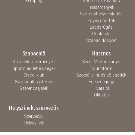
Kemping
Sport és rekreációs
létesítmények
Szombathelyi Haladás
Egyéb sportok
Labdarúgás
Röplabda
Szabadidősport
Szabadidő
Hasznos
Kulturális intézmények
Szent Márton kártya
Sportolási lehetőségek
Tourinform
Disco, klub
Szociális int. és bölcsődék
Szabadulós játékok
Egészségügy
Szerencsejáték
Hivatalok
Oktatás
Helyszínek, szervezők
Szervezők
Helyszínek