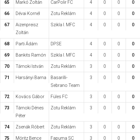
65
Markó Zoltán
CarPolir FC
4
0
0
0
66
Dévai Kornél
Zotu Reklám
4
0
0
0
67
Aizenpreisz
Szikla I. MFC
4
0
0
0
Zoltán
68
Parti Ádám
DPSE
4
0
0
0
69
Bankits Ramón
Szikla I. MFC
4
0
0
0
70
Tárnoki István
Zotu Reklám
3
0
0
0
71
Harsányi Barna
Basarilli-
3
0
0
0
Sebrano Team
72
Kovács Gábor
Füles FC
3
0
0
0
73
Tárnoki Dénes
Zotu Reklám
3
0
0
0
Péter
74
Zsenák Róbert
Zotu Reklám
3
0
0
0
75
Móritz Bence
Fapuma SC
3
0
0
0