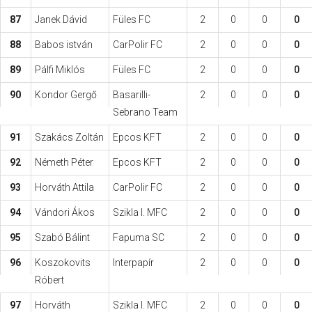
87
Janek Dávid
Füles FC
2
0
0
0
88
Babos istván
CarPolir FC
2
0
0
0
89
Pálfi Miklós
Füles FC
2
0
0
0
90
Kondor Gergő
Basarilli-
2
0
0
0
Sebrano Team
91
Szakács Zoltán
Epcos KFT
2
0
0
0
92
Németh Péter
Epcos KFT
2
0
0
0
93
Horváth Attila
CarPolir FC
2
0
0
0
94
Vándori Ákos
Szikla I. MFC
2
0
0
0
95
Szabó Bálint
Fapuma SC
2
0
0
0
96
Koszokovits
Interpapír
2
0
0
0
Róbert
97
Horváth
Szikla I. MFC
2
0
0
0