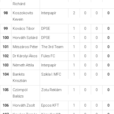
Richárd
98
Koszokovits
Interpapír
2
0
0
0
Kevein
99
Kovács Tibor
DPSE
1
0
0
0
100
Horváth Szilárd
DPSE
1
0
0
0
101
Mészáros Péter
The 3rd Team
1
0
0
0
102
Dr Károlyi Ákos
Füles FC
1
0
0
0
103
Németh Attila
Interpapír
1
0
0
0
104
Bankits
Szikla I. MFC
1
0
0
0
Krisztián
105
Czömpöl
Zotu Reklám
1
0
0
0
Balázs
106
Horváth Zsolt
Epcos KFT
1
0
0
0