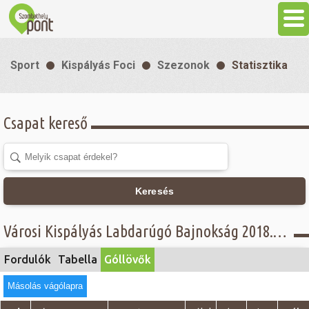
Aktuális
Sport
Kispályás Foci
Szezonok
Statisztika
Programok
Csapat kereső
Látnivalók
Gasztronómia
Keresés
Szállás
Városi Kispályás Labdarúgó Bajnokság 2018. - Góllövő lista - Jáki Papír - I. B osztály
Sport
Fordulók
Tabella
Góllövők
Másolás vágólapra
Szabadidő