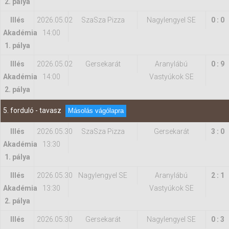
2. pálya
Illés
2026.05.02
SzaSza Pizza
Nagylengyel SE
0 : 0
Akadémia
14:00
1. pálya
Illés
2026.05.02
Gersekarát
Aranylábú
0 : 9
Akadémia
14:00
Vastyúkok SE
2. pálya
5. forduló - tavasz
Másolás vágólapra
Illés
2026.05.30
SzaSza Pizza
Gersekarát
3 : 0
Akadémia
13:30
1. pálya
Illés
2026.05.30
Nagylengyel SE
Aranylábú
2 : 1
Akadémia
13:30
Vastyúkok SE
2. pálya
Illés
2026.05.30
Gersekarát
Nagylengyel SE
0 : 3