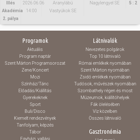
Illés
2026.06.06
Aranylábú
Nagylengyel SE
5 : 2
Akadémia
14:00
Vastyúkok SE
2. pálya
Programok
Látnivalók
Aktuális
Nevezetes polgárok
Program naptár
Top 10 látnivaló
Szent Márton Programsorozat
Római emlékek nyomában
Zene/Koncert
Szent Márton nyomában
Mozi
Zsidó emlékek nyomában
Színház/Tánc
Tudósok, művészek nyomában
Előadás/Kiállítás
Szombathely régen és most
Gyerekeknek
Múzeumok, kiállítóhelyek
Sport
Fák ölelésében
Buli/Disco
Víz közelben
Kiemelt rendezvények
Összes látnivaló
Tanfolyam, képzés
Gasztronómia
Tábor
Egyházi, vallási