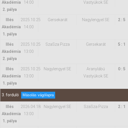
Akadémia
14:00
Vastyúkok SE
2. pálya
Illés
2025.10.25
Gersekarát
Nagylengyel SE
2 : 5
Akadémia
14:00
1. pálya
Illés
2025.10.25
SzaSza Pizza
Gersekarát
5 : 1
Akadémia
13:00
2. pálya
Illés
2025.10.25
Nagylengyel SE
Aranylábú
0 : 5
Akadémia
13:00
Vastyúkok SE
1. pálya
3. forduló
Másolás vágólapra
Illés
2026.04.18
Nagylengyel SE
SzaSza Pizza
2 : 1
Akadémia
13:00
1. pálya