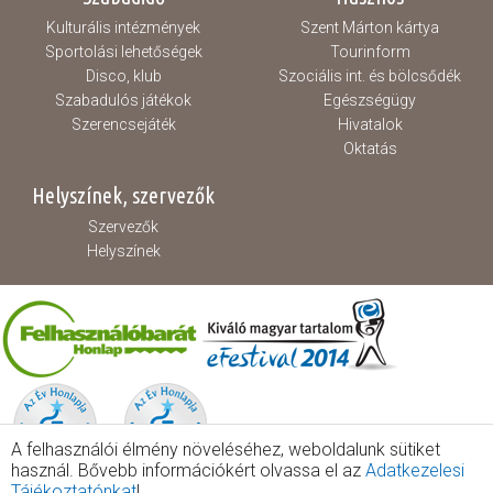
Kulturális intézmények
Szent Márton kártya
Sportolási lehetőségek
Tourinform
Disco, klub
Szociális int. és bölcsődék
Szabadulós játékok
Egészségügy
Szerencsejáték
Hivatalok
Oktatás
Helyszínek, szervezők
Szervezők
Helyszínek
A felhasználói élmény növeléséhez, weboldalunk sütiket
használ. Bővebb információkért olvassa el az
Adatkezelesi
Tájékoztatónkat
!