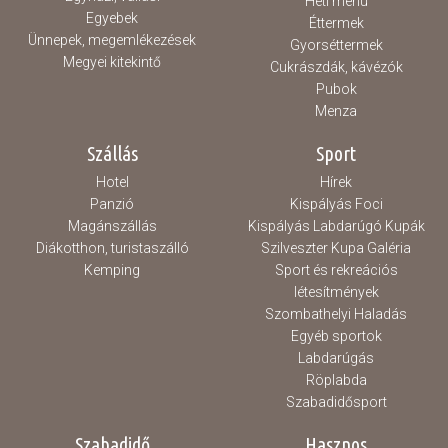
Heti menü
Egyebek
Éttermek
Ünnepek, megemlékezések
Gyorséttermek
Megyei kitekintő
Cukrászdák, kávézók
Pubok
Menza
Szállás
Sport
Hotel
Hírek
Panzió
Kispályás Foci
Magánszállás
Kispályás Labdarúgó Kupák
Diákotthon, turistaszálló
Szilveszter Kupa Galéria
Kemping
Sport és rekreációs
létesítmények
Szombathelyi Haladás
Egyéb sportok
Labdarúgás
Röplabda
Szabadidősport
Szabadidő
Hasznos