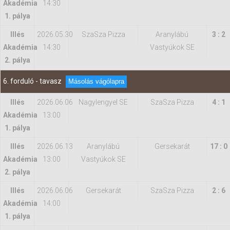
Akadémia
14:30
1. pálya
Illés
2026.05.30
SzaSza Pizza
Aranylábú
3 : 2
Akadémia
14:30
Vastyúkok SE
2. pálya
6. forduló - tavasz
Másolás vágólapra
Illés
2026.06.06
Nagylengyel SE
SzaSza Pizza
4 : 1
Akadémia
13:00
1. pálya
Illés
2026.06.13
Aranylábú
Gersekarát
17 : 0
Akadémia
13:00
Vastyúkok SE
2. pálya
Illés
2026.06.06
Gersekarát
SzaSza Pizza
2 : 6
Akadémia
14:00
1. pálya