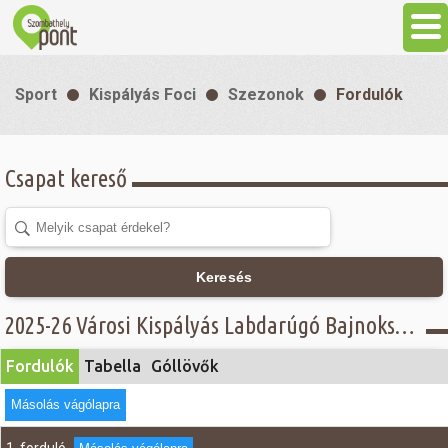
Aktuális
Sport
Kispályás Foci
Szezonok
Fordulók
Programok
Csapat kereső
Látnivalók
Gasztronómia
Keresés
Szállás
2025-26 Városi Kispályás Labdarúgó Bajnokság - Fordulók - Nők
Fordulók
Tabella
Góllövők
Sport
Másolás vágólapra
Szabadidő