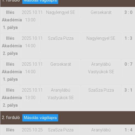
1. forduló
Másolás vágólapra
Illés
2025.10.11
Nagylengyel SE
Gersekarát
3 : 0
Hasznos
Akadémia
13:00
1. pálya
Illés
2025.10.11
SzaSza Pizza
Nagylengyel SE
1 : 3
Akadémia
14:00
2. pálya
Illés
2025.10.11
Gersekarát
Aranylábú
0 : 7
Akadémia
14:00
Vastyúkok SE
1. pálya
Illés
2025.10.11
Aranylábú
SzaSza Pizza
3 : 1
Akadémia
13:00
Vastyúkok SE
2. pálya
2. forduló
Másolás vágólapra
Illés
2025.10.25
SzaSza Pizza
Aranylábú
1 : 4