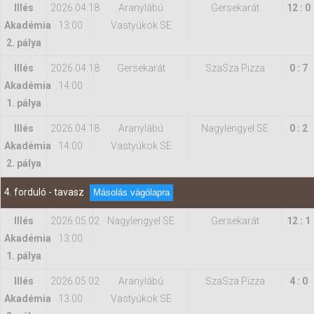
Illés
2026.04.18
Aranylábú
Gersekarát
12 : 0
Akadémia
13:00
Vastyúkok SE
2. pálya
Illés
2026.04.18
Gersekarát
SzaSza Pizza
0 : 7
Akadémia
14:00
1. pálya
Illés
2026.04.18
Aranylábú
Nagylengyel SE
0 : 2
Akadémia
14:00
Vastyúkok SE
2. pálya
4. forduló - tavasz
Másolás vágólapra
Illés
2026.05.02
Nagylengyel SE
Gersekarát
12 : 1
Akadémia
13:00
1. pálya
Illés
2026.05.02
Aranylábú
SzaSza Pizza
4 : 0
Akadémia
13:00
Vastyúkok SE