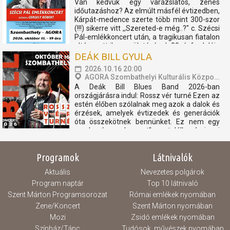
Van kedvük egy varázslatos, zenés
időutazáshoz? Az elmúlt másfél évtizedben,
Kárpát-medence szerte több mint 300-szor
(!!!) sikerre vitt ,,Szereted-e még..?" c. Szécsi
Pál-emlékkoncert után, a tragikusan fiatalon
eltávozott ikon születésének 80. évfordulója
előtt Gergely Róbert és alkotótársai új
DEÁK BILL GYULA
produkcióval...
2026.10.16 20:00
AGORA Szombathelyi Kulturális Központ
A Deák Bill Blues Band 2026-ban
országjárásra indul: Rossz vér turné Ezen az
estén élőben szólalnak meg azok a dalok és
érzések, amelyek évtizedek és generációk
óta összekötnek bennünket. Ez nem egy
,,csak még egy koncert" - ez találkozás, igazi
blues. Ha eljössz, nem csak egy koncerten
leszel ott. Egy...
Programok
Látnivalók
Aktuális
Nevezetes polgárok
Program naptár
Top 10 látnivaló
Szent Márton Programsorozat
Római emlékek nyomában
Zene/Koncert
Szent Márton nyomában
Mozi
Zsidó emlékek nyomában
Színház/Tánc
Tudósok, művészek nyomában