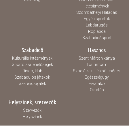
létesítmények
Szombathelyi Haladás
Egyéb sportok
Labdarúgás
Röplabda
Szabadidősport
Szabadidő
Hasznos
Kulturális intézmények
Szent Márton kártya
Sportolási lehetőségek
Tourinform
Disco, klub
Szociális int. és bölcsődék
Szabadulós játékok
Egészségügy
Szerencsejáték
Hivatalok
Oktatás
Helyszínek, szervezők
Szervezők
Helyszínek