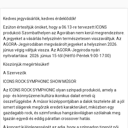
Kedves jegyvásárlók, kedves érdeklődők!
Ezúton értesítjük önöket, hogy a 06.13-re tervezett ICONS
produkció Szombathelyen az Agorában nem kerül megrendezésre.
A jegyeket a vásárlás helyszínén természetesen visszaváltjuk. Az
AGORA-Jegyirodában megvásárolt jegyeket a helyszínen 2026.
június végig váltjuk vissza. Az AGORA-Jegyiroda nyári
nyitvatartása: 2026. június 15-től (Hétfő-Péntek 9.00-17.00)
Köszönjük megértésüket!
A Szervezők
ICONS ROCK SYMPHONIC SHOW MŰSOR
Az ICONS ROCK SYMPHONIC olyan színpadi produkció, amely a
pop- és könnyűzenei kultúra ikonikus dalait emeli új
összefüggésbe. A műsor középpontjában a dalok tisztelete áll: a jól
ismert slágerek megőrzik eredeti karakterüket, miközben egy
gazdagabb rock, és szimfonikus hangzásvilágban szólalnak meg.
Igazán egyedi és eddig páratlan crossover hatás.
A koncert különlegességét az adja, hogy a színpadon tizenöt női