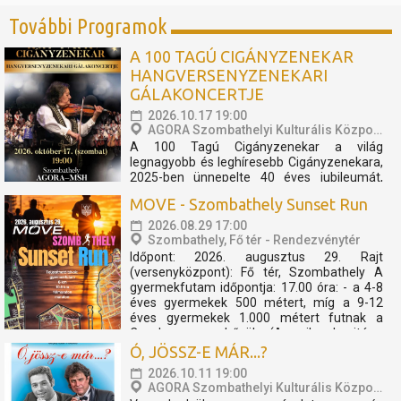
További Programok
A 100 TAGÚ CIGÁNYZENEKAR
HANGVERSENYZENEKARI
GÁLAKONCERTJE
2026.10.17 19:00
AGORA Szombathelyi Kulturális Központ
A 100 Tagú Cigányzenekar a világ
legnagyobb és leghíresebb Cigányzenekara,
2025-ben ünnepelte 40 éves jubileumát,
melynek apropóján egy fergeteges
MOVE - Szombathely Sunset Run
koncertshow született. Zenekar és TBG a
megtapasztalt sikerek mentén úgy
2026.08.29 17:00
döntöttek, hogy az előadást folytatólagosan
Szombathely, Fő tér - Rendezvénytér
2026-ban is bemutatóra tűzik. A...
Időpont: 2026. augusztus 29. Rajt
(versenyközpont): Fő tér, Szombathely A
gyermekfutam időpontja: 17.00 óra: - a 4-8
éves gyermekek 500 métert, míg a 9-12
éves gyermekek 1.000 métert futnak a
Cosplay szuperhősök (Amerika kapitány,
Thor, Pókember, Venom) műsorát, és a velük
Ó, JÖSSZ-E MÁR...?
való közös bemelegítést követően....
2026.10.11 19:00
AGORA Szombathelyi Kulturális Központ