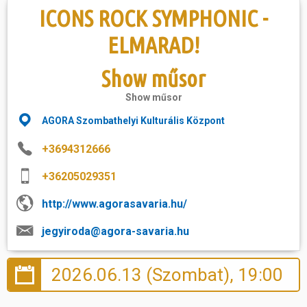
ICONS ROCK SYMPHONIC -
Hasznos
ELMARAD!
Show műsor
Show műsor
AGORA Szombathelyi Kulturális Központ
+3694312666
+36205029351
http://www.agorasavaria.hu/
jegyiroda@agora-savaria.hu
2026.06.13 (Szombat), 19:00