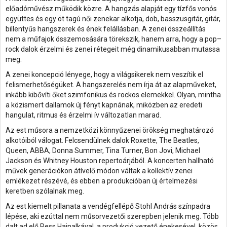
előadóművész működik közre. A hangzás alapját egy tízfős vonós
együttes és egy öt tagú női zenekar alkotja, dob, basszusgitár, gitár,
billentyűs hangszerek és ének felállásban. A zenei összeállítás
nem a műfajok összemosására törekszik, hanem arra, hogy a pop–
rock dalok érzelmi és zenei rétegeit még dinamikusabban mutassa
meg.
A zenei koncepció lényege, hogy a világsikerek nem veszítik el
felismerhetőségüket. A hangszerelés nem írja át az alapműveket,
inkább kibővíti őket szimfonikus és rockos elemekkel. Olyan, mintha
a közismert dallamok új fényt kapnának, miközben az eredeti
hangulat, ritmus és érzelmi ív változatlan marad.
Az est műsora a nemzetközi könnyűzenei örökség meghatározó
alkotóiból válogat. Felcsendülnek dalok Roxette, The Beatles,
Queen, ABBA, Donna Summer, Tina Turner, Bon Jovi, Michael
Jackson és Whitney Houston repertoárjából. A koncerten hallható
művek generációkon átívelő módon váltak a kollektív zenei
emlékezet részévé, és ebben a produkcióban új értelmezési
keretben szólalnak meg.
Az est kiemelt pillanata a vendégfellépő Stohl András színpadra
lépése, aki ezúttal nem műsorvezetői szerepben jelenik meg. Több
dalt ad elő Ress Hajnalkával, a produkció vezető énekesével, közös