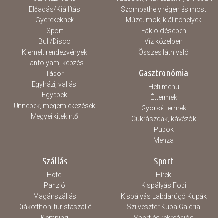
Előadás/Kiállítás
Szombathely régen és most
Gyerekeknek
Múzeumok, kiállítóhelyek
Sport
Fák ölelésében
Buli/Disco
Víz közelben
Kiemelt rendezvények
Összes látnivaló
Tanfolyam, képzés
Gasztronómia
Tábor
Egyházi, vallási
Heti menü
Egyebek
Éttermek
Ünnepek, megemlékezések
Gyorséttermek
Megyei kitekintő
Cukrászdák, kávézók
Pubok
Menza
Szállás
Sport
Hotel
Hírek
Panzió
Kispályás Foci
Magánszállás
Kispályás Labdarúgó Kupák
Diákotthon, turistaszálló
Szilveszter Kupa Galéria
Kemping
Sport és rekreációs