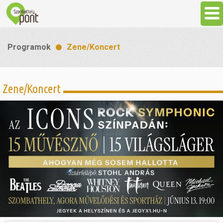
Aktuális
Programok
Zene/Koncert
Programok
Zene/Koncert
Látnivalók
Gasztronómia
Szállás
Sport
Szabadidő