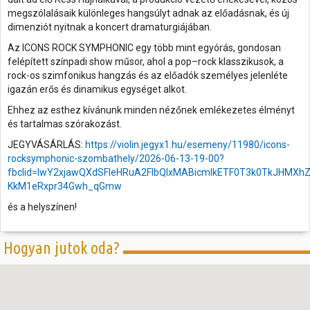
megszólalásaik különleges hangsúlyt adnak az előadásnak, és új
dimenziót nyitnak a koncert dramaturgiájában.
Az ICONS ROCK SYMPHONIC egy több mint egyórás, gondosan
felépített színpadi show műsor, ahol a pop–rock klasszikusok, a
rock-os szimfonikus hangzás és az előadók személyes jelenléte
igazán erős és dinamikus egységet alkot.
Ehhez az esthez kívánunk minden nézőnek emlékezetes élményt
és tartalmas szórakozást.
JEGYVÁSÁRLÁS:
https://violin.jegyx1.hu/esemeny/11980/icons-
rocksymphonic-szombathely/2026-06-13-19-00?
fbclid=IwY2xjawQXdSFleHRuA2FlbQIxMABicmlkETF0T3k0TkJH
KkM1eRxpr34Gwh_qGmw
és a helyszínen!
Hogyan jutok oda?