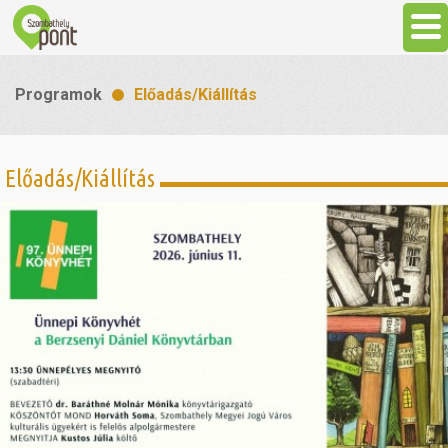
Aktuális
Programok
Előadás/Kiállítás
Programok
Előadás/Kiállítás
Látnivalók
Gasztronómia
Szállás
Sport
Szabadidő