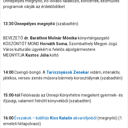
Ünnepélyes megnyitó, író-olvasó találkozó, koncertek, kézműves
programok várják az érdeklődőket.
13:30 Ünnepélyes megnyitó
(szabadtéri)
BEVEZETŐ
dr. Baráthné Molnár Mónika
könyvtárigazgató
KÖSZÖNTŐT MOND
Horváth Soma
, Szombathely Megyei Jogú
Város kulturális ügyekért is felelős alpolgármestere
MEGNYITJA
Kustos Júlia
költő
14:00
Csengő-bongó. A
Tarisznyások Zenekar
vidám, interaktív,
játékos, verses-zenés műsora bármely korosztálynak (szabadtéri)
15:00-tól
Felolvasás az Ünnepi Könyvhétre megjelent gyermek- és
ifjúsági, valamint felnőtt könyvekből (szabadtéri)
16:00
Évszakok – kiállítás
Kiss Katalin
akvarelljeiből
(megnyitó) (1.
emeleti hírlapolvasó)