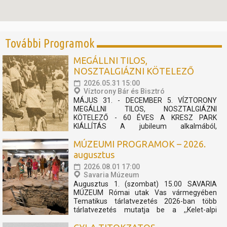
További Programok
MEGÁLLNI TILOS,
NOSZTALGIÁZNI KÖTELEZŐ
2026.05.31 15:00
Víztorony Bár és Bisztró
MÁJUS 31. - DECEMBER 5. VÍZTORONY
MEGÁLLNI TILOS, NOSZTALGIÁZNI
KÖTELEZŐ - 60 ÉVES A KRESZ PARK
KIÁLLÍTÁS A jubileum alkalmából,
felhívásunkra érkezett archív fotókból és
MÚZEUMI PROGRAMOK – 2026.
relikviákból nyílik kiállítás, mely megidézi a 60
éves KRESZ Park múltját. 1966-ban nyitotta
augusztus
meg kapuit városunk egyik ikonikus kedvelt...
2026.08.01 17:00
Savaria Múzeum
Augusztus 1. (szombat) 15.00 SAVARIA
MÚZEUM Római utak Vas vármegyében
Tematikus tárlatvezetés 2026-ban több
tárlatvezetés mutatja be a ,,Kelet-alpi
Borostyánkő út" történetét. A négy