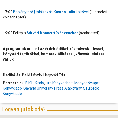
17:00
Bálványtörő | találkozás
Kustos Júlia
költővel
(1. emeleti
kölcsönzőtér)
19:00
Fellép a
Sárvári Koncertfúvószenekar
(szabadtéri)
A programok mellett az érdeklődőket kézműveskedéssel,
könyvtári fejtörőkkel, kamarakiállítással, könyvárusítással
várjuk
Dedikálás
: Balló László, Hegyvári Edit
Partnereink
:
B.K.L. Kiadó
,
Líra Könyvesbolt
,
Magyar Nyugat
Könyvkiadó
,
Savaria University Press Alapítvány
,
Szülőföld
Könyvkiadó
Hogyan jutok oda?