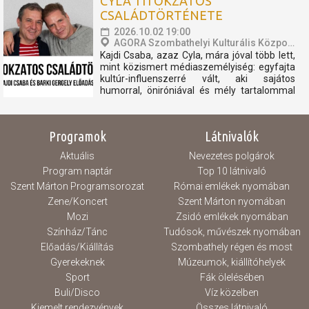
CYLA TITOKZATOS
alkalomra tervezett sorozat a geológiai
előzményektől napjainkig villantja fel azokat
CSALÁDTÖRTÉNETE
a fontosabb eseményeket, történéseket,...
2026.10.02 19:00
AGORA Szombathelyi Kulturális Központ
Kajdi Csaba, azaz Cyla, mára jóval több lett,
mint közismert médiaszemélyiség: egyfajta
kultúr-influenszerré vált, aki sajátos
humorral, öniróniával és mély tartalommal
vezeti be közönségét a művészet, a
történelem és az emberi sorsok világába.
Hét évvel ezelőtt találkozott Barki Gergely
Programok
Látnivalók
művészettörténésszel,...
Aktuális
Nevezetes polgárok
Program naptár
Top 10 látnivaló
Szent Márton Programsorozat
Római emlékek nyomában
Zene/Koncert
Szent Márton nyomában
Mozi
Zsidó emlékek nyomában
Színház/Tánc
Tudósok, művészek nyomában
Előadás/Kiállítás
Szombathely régen és most
Gyerekeknek
Múzeumok, kiállítóhelyek
Sport
Fák ölelésében
Buli/Disco
Víz közelben
Kiemelt rendezvények
Összes látnivaló