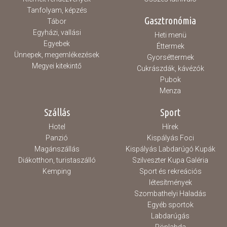
Tanfolyam, képzés
Gasztronómia
Tábor
Egyházi, vallási
Heti menü
Egyebek
Éttermek
Ünnepek, megemlékezések
Gyorséttermek
Megyei kitekintő
Cukrászdák, kávézók
Pubok
Menza
Szállás
Sport
Hotel
Hírek
Panzió
Kispályás Foci
Magánszállás
Kispályás Labdarúgó Kupák
Diákotthon, turistaszálló
Szilveszter Kupa Galéria
Kemping
Sport és rekreációs
létesítmények
Szombathelyi Haladás
Egyéb sportok
Labdarúgás
Röplabda