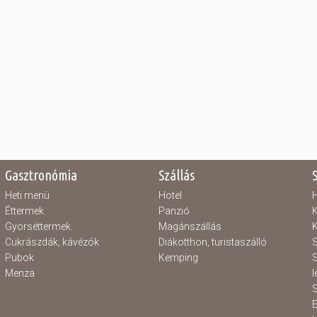
Gasztronómia
Szállás
Heti menü
Hotel
H
Éttermek
Panzió
K
Gyorséttermek
Magánszállás
K
Cukrászdák, kávézók
Diákotthon, turistaszálló
S
Pubok
Kemping
S
Menza
l
S
E