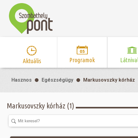
Programok
Látniva
Aktuális
Program naptár
Hírek
Neveze
Hasznos
Egészségügy
Markusovszky kórház
Top 10 
Szent Márton
Kispályás 
Programsorozat
Kispályás
Római 
Zene/Koncert
Kupák
nyomá
Markusovszky kórház (1)
Mozi
Sport és r
Szent 
létesítmé
nyomá
Színház/Tánc
Szombathe
Zsidó 
nyomá