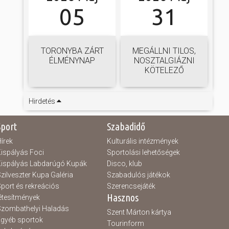
05
31
TORONYBA ZÁRT
MEGÁLLNI TILOS,
ÉLMÉNYNAP
NOSZTALGIÁZNI
KÖTELEZŐ
Hirdetés
Sport
Szabadidő
írek
Kulturális intézmények
ispályás Foci
Sportolási lehetőségek
ispályás Labdarúgó Kupák
Disco, klub
zilveszter Kupa Galéria
Szabadulós játékok
port és rekreációs
Szerencsejáték
Hasznos
étesítmények
zombathelyi Haladás
Szent Márton kártya
gyéb sportok
Tourinform