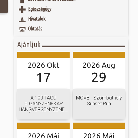
 és szombat egy új valóság...
t Kossuth-díjas
Egészségügy
 Imre alkotásai
 kialakított modern
ójában, egyben
Hivatalok
ó mérkőzésén a
ben szülővárosának
ra. A találkozó
ét, 111 alkotást - -
Oktatás
ett játékkal és
orcelánművészeti
ani a lépést a
yüttessel....
Ajánljuk
2026 Okt
2026 Aug
17
29
A 100 TAGÚ
MOVE - Szombathely
CIGÁNYZENEKAR
Sunset Run
HANGVERSENYZENEKARI
GÁLAKONCERTJE
2026 Máj
2026 Máj