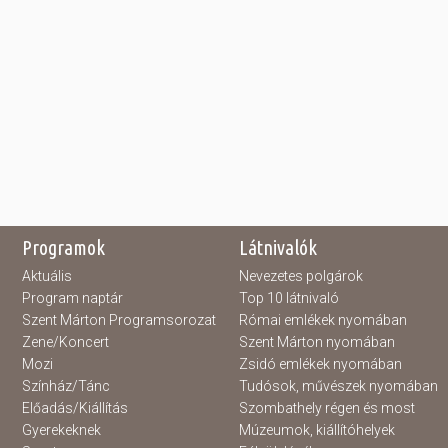
Programok
Látnivalók
Aktuális
Nevezetes polgárok
Program naptár
Top 10 látnivaló
Szent Márton Programsorozat
Római emlékek nyomában
Zene/Koncert
Szent Márton nyomában
Mozi
Zsidó emlékek nyomában
Színház/Tánc
Tudósok, művészek nyomában
Előadás/Kiállítás
Szombathely régen és most
Gyerekeknek
Múzeumok, kiállítóhelyek