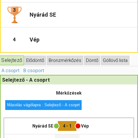
3
Hasznos
Nyárád SE
Vép
4
Selejtező
Elődöntő
Bronzmérkőzés
Döntő
Góllövő lista
A csoprt
B csoport
Selejtező - A csoprt
Mérkőzések
Másolás vágólapra : Selejtező - A csoprt
Nyárád SE
4 - 1
Vép