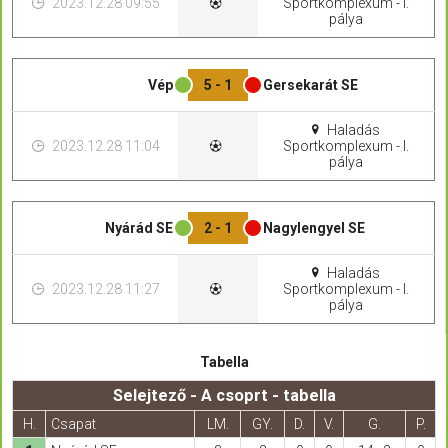
2023.12.28 09:55
Sportkomplexum - I.
pálya
Vép
5 - 1
Gersekarát SE
Haladás
2023.12.28 11:04
Sportkomplexum - I.
pálya
Nyárád SE
2 - 1
Nagylengyel SE
Haladás
2023.12.28 11:27
Sportkomplexum - I.
pálya
Tabella
Selejtező - A csoprt - tabella
H.
Csapat
LM.
GY.
D.
V.
G.
P.