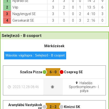
1
Nyárád SE
3
3
0
0
14 : 2
9
2
Vép
3
2
0
1
13 : 5
6
3
Nagylengyel SE
3
1
0
2
4 : 10
3
4
Gersekarát SE
3
0
0
3
2 : 16
0
Selejtező - B csoport
Mérkőzések
Másolás vágólapra : Selejtező - B csoport
SzaSza Pizza
6 - 0
Csepreg SE
Haladás
2023.12.28 08:46
Sportkomplexum - I.
pálya
Aranylábú Vastyúkok
2 - 2
Kinizsi SK
SE