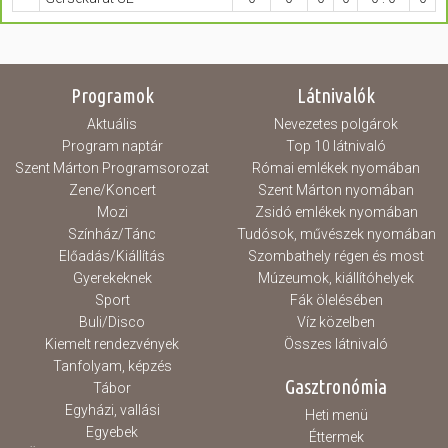
Programok
Látnivalók
Aktuális
Nevezetes polgárok
Program naptár
Top 10 látnivaló
Szent Márton Programsorozat
Római emlékek nyomában
Zene/Koncert
Szent Márton nyomában
Mozi
Zsidó emlékek nyomában
Színház/Tánc
Tudósok, művészek nyomában
Előadás/Kiállítás
Szombathely régen és most
Gyerekeknek
Múzeumok, kiállítóhelyek
Sport
Fák ölelésében
Buli/Disco
Víz közelben
Kiemelt rendezvények
Összes látnivaló
Tanfolyam, képzés
Gasztronómia
Tábor
Egyházi, vallási
Heti menü
Egyebek
Éttermek