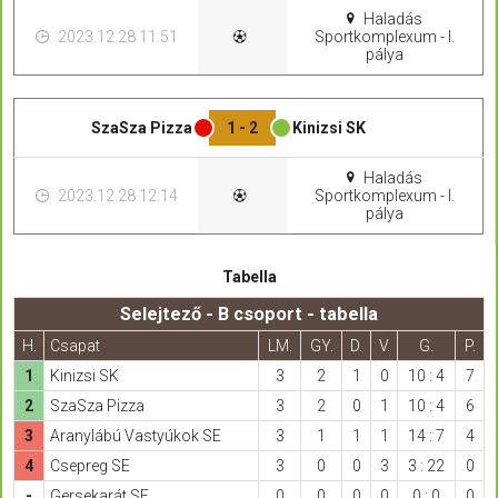
Haladás
2023.12.28 11:51
Sportkomplexum - I.
pálya
SzaSza Pizza
1 - 2
Kinizsi SK
Haladás
2023.12.28 12:14
Sportkomplexum - I.
pálya
Tabella
Selejtező - B csoport - tabella
H.
Csapat
LM.
GY.
D.
V.
G.
P.
1
Kinizsi SK
3
2
1
0
10 : 4
7
2
SzaSza Pizza
3
2
0
1
10 : 4
6
3
Aranylábú Vastyúkok SE
3
1
1
1
14 : 7
4
4
Csepreg SE
3
0
0
3
3 : 22
0
-
Gersekarát SE
0
0
0
0
0 : 0
0