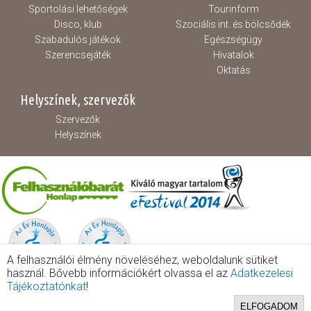
Sportolási lehetőségek
Tourinform
Disco, klub
Szociális int. és bölcsődék
Szabadulós játékok
Egészségügy
Szerencsejáték
Hivatalok
Oktatás
Helyszínek, szervezők
Szervezők
Helyszínek
A felhasználói élmény növeléséhez, weboldalunk sütiket
használ. Bővebb információkért olvassa el az
Adatkezelesi
Tájékoztatónkat
!
ELFOGADOM