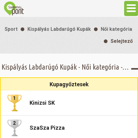
Aktuális
Sport
Kispályás Labdarúgó Kupák
Női kategória
Programok
Selejtező
Látnivalók
Kispályás Labdarúgó Kupák - Női kategória - Selejtező
Gasztronómia
Kupagyőztesek
Szállás
1
Kinizsi SK
Sport
2
SzaSza Pizza
Szabadidő