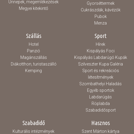
Ünnepek, megemlékezések
Gyorséttermek
Megyei kitekintő
Cukrászdák, kávézók
Pubok
Menza
Szállás
Sport
Hotel
Hírek
Panzió
Kispályás Foci
Magánszállás
Kispályás Labdarúgó Kupák
Diákotthon, turistaszálló
Szilveszter Kupa Galéria
Kemping
Sport és rekreációs
létesítmények
Szombathelyi Haladás
Egyéb sportok
Labdarúgás
Röplabda
Szabadidősport
Szabadidő
Hasznos
Kulturális intézmények
Szent Márton kártya