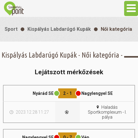
Aktuális
Sport
Kispályás Labdarúgó Kupák
Női kategória
Programok
Kispályás Labdarúgó Kupák - Női kategória -
Látnivalók
Lejátszott mérkőzések
Gasztronómia
Nyárád SE
2 - 1
Nagylengyel SE
Szállás
Haladás
2023.12.28 11:27
Sportkomplexum - I.
Sport
pálya
Szabadidő
Nagylengyel SE
0 - 7
Vép