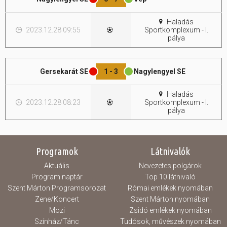
Hasznos
Haladás
2023.12.28 09:55
Sportkomplexum - I.
pálya
Gersekarát SE
1 - 3
Nagylengyel SE
Haladás
2023.12.28 08:23
Sportkomplexum - I.
pálya
Programok
Látnivalók
Aktuális
Nevezetes polgárok
Program naptár
Top 10 látnivaló
Szent Márton Programsorozat
Római emlékek nyomában
Zene/Koncert
Szent Márton nyomában
Mozi
Zsidó emlékek nyomában
Színház/Tánc
Tudósok, művészek nyomában