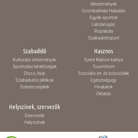
létesítmények
Szombathelyi Haladás
Egyéb sportok
Labdarúgás
Röplabda
Szabadidősport
Szabadidő
Hasznos
Kulturális intézmények
Szent Márton kártya
Sportolási lehetőségek
Tourinform
Disco, klub
Szociális int. és bölcsődék
Szabadulós játékok
Egészségügy
Szerencsejáték
Hivatalok
Oktatás
Helyszínek, szervezők
Szervezők
Helyszínek