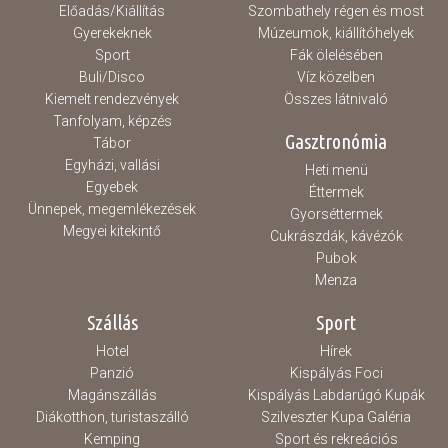
Előadás/Kiállítás
Szombathely régen és most
Gyerekeknek
Múzeumok, kiállítóhelyek
Sport
Fák ölelésében
Buli/Disco
Víz közelben
Kiemelt rendezvények
Összes látnivaló
Tanfolyam, képzés
Gasztronómia
Tábor
Egyházi, vallási
Heti menü
Egyebek
Éttermek
Ünnepek, megemlékezések
Gyorséttermek
Megyei kitekintő
Cukrászdák, kávézók
Pubok
Menza
Szállás
Sport
Hotel
Hírek
Panzió
Kispályás Foci
Magánszállás
Kispályás Labdarúgó Kupák
Diákotthon, turistaszálló
Szilveszter Kupa Galéria
Kemping
Sport és rekreációs