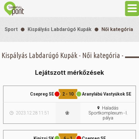
Aktuális
Sport
Kispályás Labdarúgó Kupák
Női kategória
Programok
Kispályás Labdarúgó Kupák - Női kategória -
Látnivalók
Lejátszott mérkőzések
Gasztronómia
Csepreg SE
2 - 10
Aranylábú Vastyúkok SE
Szállás
Haladás
2023.12.28 11:51
Sportkomplexum - I.
Sport
pálya
Szabadidő
Kinizsi SK
6 - 1
Csepreg SE