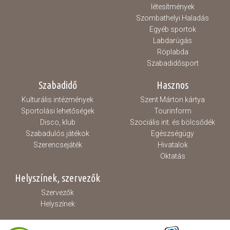
létesítmények
Szombathelyi Haladás
Egyéb sportok
Labdarúgás
Röplabda
Szabadidősport
Szabadidő
Hasznos
Kulturális intézmények
Szent Márton kártya
Sportolási lehetőségek
Tourinform
Disco, klub
Szociális int. és bölcsődék
Szabadulós játékok
Egészségügy
Szerencsejáték
Hivatalok
Oktatás
Helyszínek, szervezők
Szervezők
Helyszínek