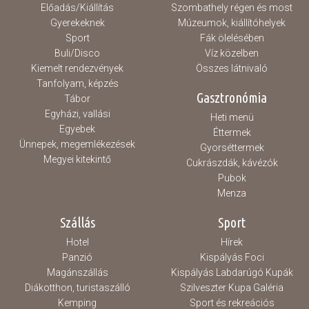
Előadás/Kiállítás
Szombathely régen és most
Gyerekeknek
Múzeumok, kiállítóhelyek
Sport
Fák ölelésében
Buli/Disco
Víz közelben
Kiemelt rendezvények
Összes látnivaló
Tanfolyam, képzés
Gasztronómia
Tábor
Egyházi, vallási
Heti menü
Egyebek
Éttermek
Ünnepek, megemlékezések
Gyorséttermek
Megyei kitekintő
Cukrászdák, kávézók
Pubok
Menza
Szállás
Sport
Hotel
Hírek
Panzió
Kispályás Foci
Magánszállás
Kispályás Labdarúgó Kupák
Diákotthon, turistaszálló
Szilveszter Kupa Galéria
Kemping
Sport és rekreációs