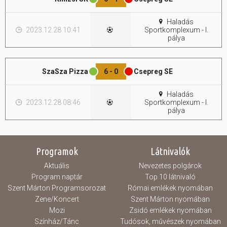
Hasznos
Haladás
2023.12.28 10:41
Sportkomplexum - I.
pálya
SzaSza Pizza
6 - 0
Csepreg SE
Haladás
2023.12.28 08:46
Sportkomplexum - I.
pálya
Programok
Látnivalók
Aktuális
Nevezetes polgárok
Program naptár
Top 10 látnivaló
Szent Márton Programsorozat
Római emlékek nyomában
Zene/Koncert
Szent Márton nyomában
Mozi
Zsidó emlékek nyomában
Színház/Tánc
Tudósok, művészek nyomában