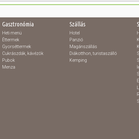
Gasztronómia
Szállás
Heti menü
Hotel
H
Éttermek
Panzió
K
Gyorséttermek
Magánszállás
K
Cukrászdák, kávézók
Diákotthon, turistaszálló
S
Pubok
Kemping
S
Menza
l
S
E
S