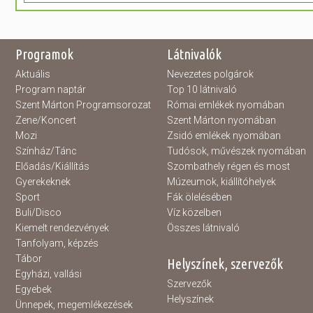
Programok
Látnivalók
Aktuális
Nevezetes polgárok
Program naptár
Top 10 látnivaló
Szent Márton Programsorozat
Római emlékek nyomában
Zene/Koncert
Szent Márton nyomában
Mozi
Zsidó emlékek nyomában
Színház/Tánc
Tudósok, művészek nyomában
Előadás/Kiállítás
Szombathely régen és most
Gyerekeknek
Múzeumok, kiállítóhelyek
Sport
Fák ölelésében
Buli/Disco
Víz közelben
Kiemelt rendezvények
Összes látnivaló
Tanfolyam, képzés
Tábor
Helyszínek, szervezők
Egyházi, vallási
Szervezők
Egyebek
Helyszínek
Ünnepek, megemlékezések