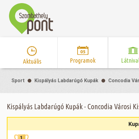
Programok
Látniva
Aktuális
Program naptár
Hírek
Neveze
Sport
Kispályás Labdarúgó Kupák
Concodia Vár
Top 10 
Szent Márton
Kispályás 
Programsorozat
Kispályás
Római 
Zene/Koncert
Kupák
nyomá
Kispályás Labdarúgó Kupák - Concodia Városi Ki
Mozi
Sport és r
Szent 
létesítmé
nyomá
Kup
Színház/Tánc
Szombathe
Zsidó 
nyomá
1