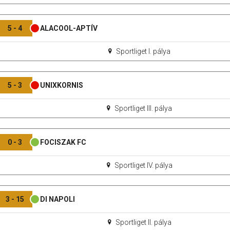
5 - 4
ALACOOL-APTÍV
Sportliget I. pálya
5 - 3
UNIXKORNIS
Sportliget III. pálya
0 - 3
FOCISZAK FC
Sportliget IV. pálya
3 - 15
DI NAPOLI
Sportliget II. pálya