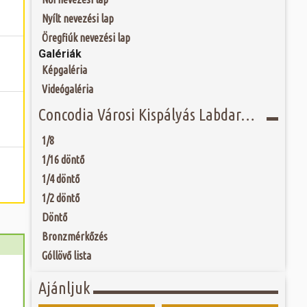
fás szárú növényt
 és szombat egy új valóság...
ári gödrök helyén
Nyílt nevezési lap
 amelyeket 1965-től
iek. 2 évvel később
ójában, egyben
Öregfiúk nevezési lap
ó mérkőzésén a
 hála a gondozásnak,
Galériák
ra. A találkozó
 Szombathely egyik
ett játékkal és
övezett sétányon
Képgaléria
ani a lépést a
yüttessel....
Videógaléria
Concodia Városi Kispályás Labdarúgó Kupa - Fordulók
1/8
1/16 döntő
1/4 döntő
1/2 döntő
Döntő
Bronzmérkőzés
Góllövő lista
Ajánljuk