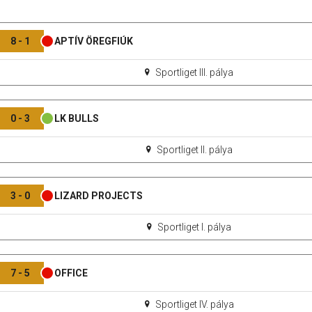
8 - 1
APTÍV ÖREGFIÚK
Sportliget III. pálya
0 - 3
LK BULLS
Sportliget II. pálya
3 - 0
LIZARD PROJECTS
Sportliget I. pálya
7 - 5
OFFICE
Sportliget IV. pálya