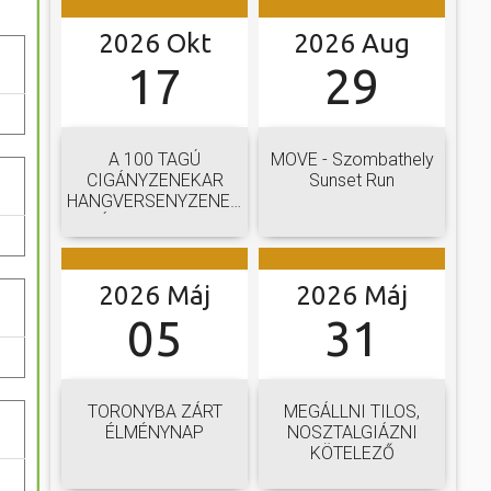
2026 Okt
2026 Aug
17
29
A 100 TAGÚ
MOVE - Szombathely
CIGÁNYZENEKAR
Sunset Run
HANGVERSENYZENEKARI
GÁLAKONCERTJE
2026 Máj
2026 Máj
05
31
TORONYBA ZÁRT
MEGÁLLNI TILOS,
ÉLMÉNYNAP
NOSZTALGIÁZNI
KÖTELEZŐ