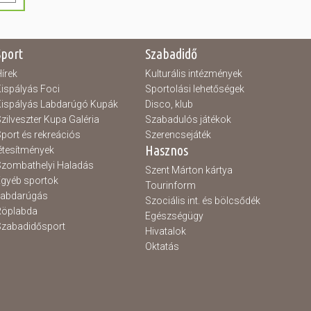
Sport
Szabadidő
írek
Kulturális intézmények
ispályás Foci
Sportolási lehetőségek
ispályás Labdarúgó Kupák
Disco, klub
zilveszter Kupa Galéria
Szabadulós játékok
port és rekreációs
Szerencsejáték
Hasznos
étesítmények
zombathelyi Haladás
Szent Márton kártya
gyéb sportok
Tourinform
Labdarúgás
Szociális int. és bölcsődék
Röplabda
Egészségügy
zabadidősport
Hivatalok
Oktatás