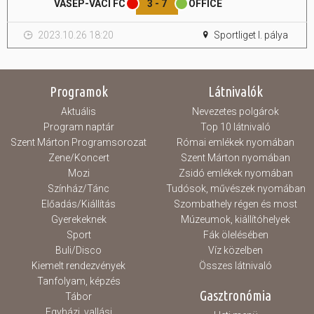
VASÉP-VÁCI FC
3 - 7
OFFICE
Hasznos
2023.10.26 18:20
Sportliget I. pálya
Programok
Látnivalók
Aktuális
Nevezetes polgárok
Program naptár
Top 10 látnivaló
Szent Márton Programsorozat
Római emlékek nyomában
Zene/Koncert
Szent Márton nyomában
Mozi
Zsidó emlékek nyomában
Színház/Tánc
Tudósok, művészek nyomában
Előadás/Kiállítás
Szombathely régen és most
Gyerekeknek
Múzeumok, kiállítóhelyek
Sport
Fák ölelésében
Buli/Disco
Víz közelben
Kiemelt rendezvények
Összes látnivaló
Tanfolyam, képzés
Gasztronómia
Tábor
Egyházi, vallási