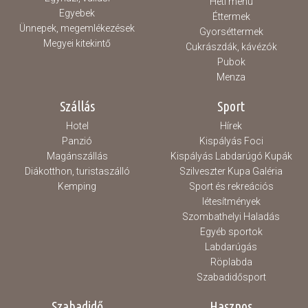
Heti menü
Egyebek
Éttermek
Ünnepek, megemlékezések
Gyorséttermek
Megyei kitekintő
Cukrászdák, kávézók
Pubok
Menza
Szállás
Sport
Hotel
Hírek
Panzió
Kispályás Foci
Magánszállás
Kispályás Labdarúgó Kupák
Diákotthon, turistaszálló
Szilveszter Kupa Galéria
Kemping
Sport és rekreációs
létesítmények
Szombathelyi Haladás
Egyéb sportok
Labdarúgás
Röplabda
Szabadidősport
Szabadidő
Hasznos