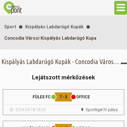
Aktuális
Sport
Kispályás Labdarúgó Kupák
Programok
Concodia Városi Kispályás Labdarúgó Kupa
Látnivalók
Kispályás Labdarúgó Kupák - Concodia Városi Kispályás Labdarúgó Kupa -
Gasztronómia
Lejátszott mérkőzések
Szállás
FÜLES FC
7 - 5
OFFICE
Sport
2024.04.18 18:20
Sportliget IV. pálya
Szabadidő