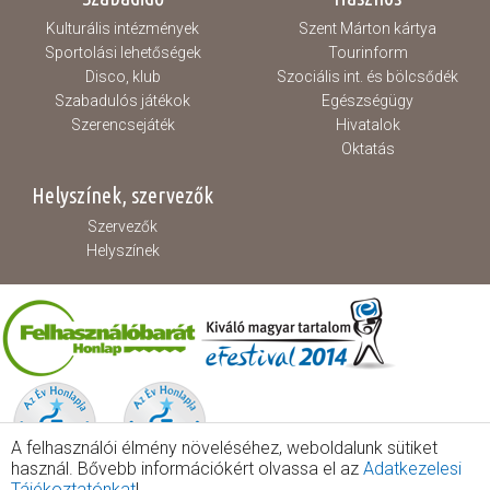
Kulturális intézmények
Szent Márton kártya
Sportolási lehetőségek
Tourinform
Disco, klub
Szociális int. és bölcsődék
Szabadulós játékok
Egészségügy
Szerencsejáték
Hivatalok
Oktatás
Helyszínek, szervezők
Szervezők
Helyszínek
A felhasználói élmény növeléséhez, weboldalunk sütiket
használ. Bővebb információkért olvassa el az
Adatkezelesi
Tájékoztatónkat
!