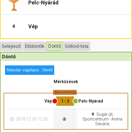
Pelc-Nyárád
Hasznos
Vép
4
Döntő
Selejtező
Elődöntők
Góllövő lista
Döntő
Másolás vágólapra : Döntő
Mérkőzések
Bronzmérkőzés
Vép
1 - 3
Pelc-Nyárád
Sugár úti
2018.12.30 12:30
Sportcentrum - Arena
Savaria