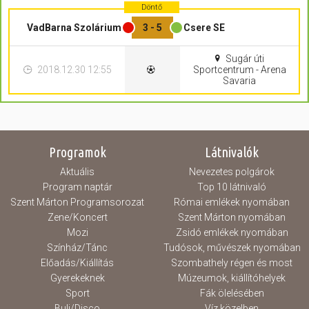
Döntő
VadBarna Szolárium
3 - 5
Csere SE
Sugár úti
2018.12.30 12:55
Sportcentrum - Arena
Savaria
Programok
Látnivalók
Aktuális
Nevezetes polgárok
Program naptár
Top 10 látnivaló
Szent Márton Programsorozat
Római emlékek nyomában
Zene/Koncert
Szent Márton nyomában
Mozi
Zsidó emlékek nyomában
Színház/Tánc
Tudósok, művészek nyomában
Előadás/Kiállítás
Szombathely régen és most
Gyerekeknek
Múzeumok, kiállítóhelyek
Sport
Fák ölelésében
Buli/Disco
Víz közelben