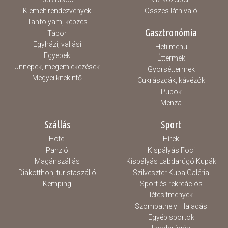
Kiemelt rendezvények
Összes látnivaló
Tanfolyam, képzés
Gasztronómia
Tábor
Egyházi, vallási
Heti menü
Egyebek
Éttermek
Ünnepek, megemlékezések
Gyorséttermek
Megyei kitekintő
Cukrászdák, kávézók
Pubok
Menza
Szállás
Sport
Hotel
Hírek
Panzió
Kispályás Foci
Magánszállás
Kispályás Labdarúgó Kupák
Diákotthon, turistaszálló
Szilveszter Kupa Galéria
Kemping
Sport és rekreációs
létesítmények
Szombathelyi Haladás
Egyéb sportok