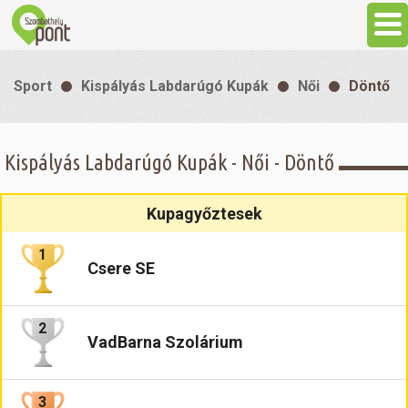
Aktuális
Sport
Kispályás Labdarúgó Kupák
Női
Döntő
Programok
Kispályás Labdarúgó Kupák - Női - Döntő
Látnivalók
Kupagyőztesek
Gasztronómia
1
Csere SE
Szállás
2
Sport
VadBarna Szolárium
Szabadidő
3