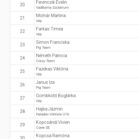
Ferencsik Evelin
20
VadBarna Szolárium
Molnár Martina
21
Vép
Farkas Timea
22
Vép
Simon Franciska
23
Pig Team
Németh Patricia
24
Crazy Team
Fazekas Viktória
25
Vép
Janus Iza
26
Pig Team
Gombkötő Boglárka
27
Vép
Hajba Jázmin
28
Haladás Viktória U16
Kopcsándi Vivien
29
Csere SE
Kopcsa Ramóna
30