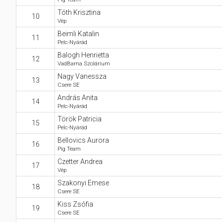
Tóth Krisztina
10
Vép
Beimli Katalin
11
Pelc-Nyárád
Balogh Henrietta
12
VadBarna Szolárium
Nagy Vanessza
13
Csere SE
András Anita
14
Pelc-Nyárád
Török Patricia
15
Pelc-Nyárád
Bellovics Aurora
16
Pig Team
Czetter Andrea
17
Vép
Szakonyi Emese
18
Csere SE
Kiss Zsófia
19
Csere SE