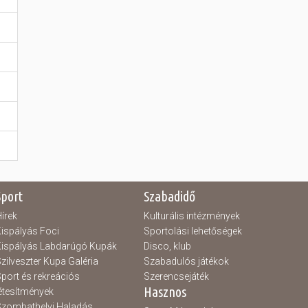
Sport
Szabadidő
írek
Kulturális intézmények
ispályás Foci
Sportolási lehetőségek
ispályás Labdarúgó Kupák
Disco, klub
zilveszter Kupa Galéria
Szabadulós játékok
port és rekreációs
Szerencsejáték
Hasznos
étesítmények
zombathelyi Haladás