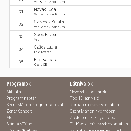
VadBarna Szolárium
Novák Luca
31
VadBarna Szolárium
Szekeres Katalin
32
VadBarna Szolárium
Soós Eszter
33
Vép
Szűcs Laura
34
Pelc-Nyárád
Bíró Barbara
35
Csere SE
Programok
Látnivalók
Aktuális
Nevezetes polgárok
Program naptár
Top 10 látnivaló
Szent Márton Programsorozat
Római emlékek nyomában
Zene/Koncert
Szent Márton nyomában
Mozi
Zsidó emlékek nyomában
Színház/Tánc
Tudósok, művészek nyomában
Előadás/Kiállítás
Szombathely régen és most