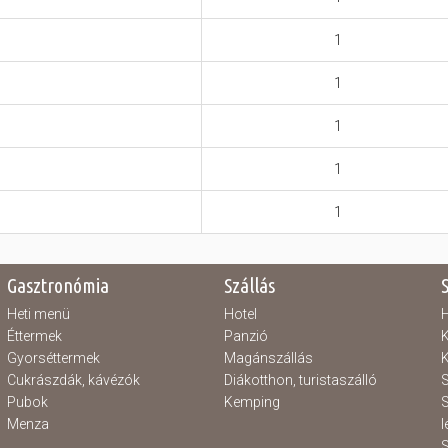
1
1
1
1
1
Gasztronómia
Szállás
Heti menü
Hotel
H
Éttermek
Panzió
K
Gyorséttermek
Magánszállás
K
Cukrászdák, kávézók
Diákotthon, turistaszálló
S
Pubok
Kemping
S
Menza
l
S