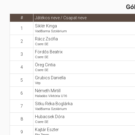
Előadás/Kiállítás
Egyéb spo
Gól
Tudóso
Gyerekeknek
nyomá
Labdarúgá
#
Játékos neve / Csapat neve
Sport
Szomba
Siklér Kinga
Röplabda
1
VadBarna Szolárium
most
Buli/Disco
Rácz Zsófia
Szabadidő
2
Múzeu
Csere SE
Kiemelt rendezvények
kiállít
Fördős Beatrix
3
Csere SE
Fák öl
Tanfolyam, képzés
Öreg Cintia
4
Csere SE
Víz köz
Tábor
Grubics Daniella
5
Vép
Összes látniv
Egyházi, vallási
Németh Mirtill
6
Haladás Viktória U16
Egyebek
Sitku Réka Boglárka
7
VadBarna Szolárium
Ünnepek,
Hubacsek Dóra
megemlékezések
8
Csere SE
Megyei kitekintő
Kajtár Eszter
9
Pig Team