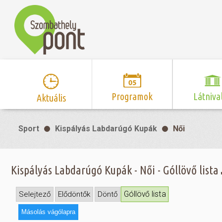
Programok
Látniva
Aktuális
Program naptár
Hírek
Neveze
Sport
Kispályás Labdarúgó Kupák
Női
Top 10 
Szent Márton
Kispályás 
Programsorozat
Kispályás
Római 
Zene/Koncert
Kupák
nyomá
Kispályás Labdarúgó Kupák - Női - Góllövő lista
Mozi
Sport és r
Szent 
létesítmé
nyomá
Góllövő lista
Selejtező
Elődöntők
Döntő
Színház/Tánc
Szombathe
Zsidó 
Másolás vágólapra
nyomá