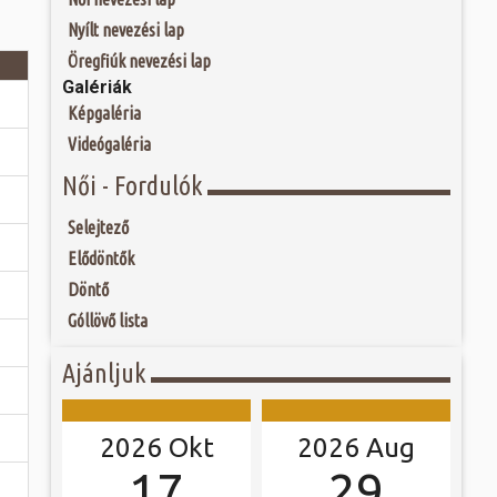
 és szombat egy új valóság...
ú Fő tere már a 13.
Nyílt nevezési lap
, azaz háromszög
r még a városfalain
ójában, egyben
Öregfiúk nevezési lap
ó mérkőzésén a
, piacokat, egyes
Galériák
ra. A találkozó
árnapok révén kapta
ett játékkal és
 tér Szombathely...
Képgaléria
ani a lépést a
yüttessel....
Videógaléria
Női - Fordulók
Selejtező
Elődöntők
Döntő
Góllövő lista
Ajánljuk
2026 Okt
2026 Aug
17
29