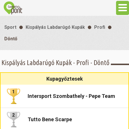
Aktuális
Sport
Kispályás Labdarúgó Kupák
Profi
Programok
Döntő
Látnivalók
Kispályás Labdarúgó Kupák - Profi - Döntő
Gasztronómia
Kupagyőztesek
Szállás
1
Intersport Szombathely - Pepe Team
Sport
2
Tutto Bene Scarpe
Szabadidő