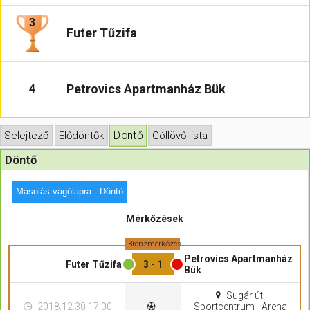
3
Hasznos
Futer Tűzifa
Petrovics Apartmanház Bük
4
Döntő
Selejtező
Elődöntők
Góllövő lista
Döntő
Másolás vágólapra : Döntő
Mérkőzések
Bronzmérkőzés
Petrovics Apartmanház
Futer Tűzifa
3 - 1
Bük
Sugár úti
2018.12.30 17:00
Sportcentrum - Arena