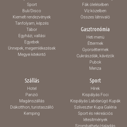
Sport
Fák ölelésében
Buli/Disco
Víz közelben
Kiemelt rendezvények
Összes látnivaló
Tanfolyam, képzés
Gasztronómia
Tábor
Egyházi, vallási
Heti menü
Egyebek
Éttermek
Ünnepek, megemlékezések
Gyorséttermek
Megyei kitekintő
Cukrászdák, kávézók
Pubok
Menza
Szállás
Sport
Hotel
Hírek
Panzió
Kispályás Foci
Magánszállás
Kispályás Labdarúgó Kupák
Diákotthon, turistaszálló
Szilveszter Kupa Galéria
Kemping
Sport és rekreációs
létesítmények
Szombathelyi Haladás