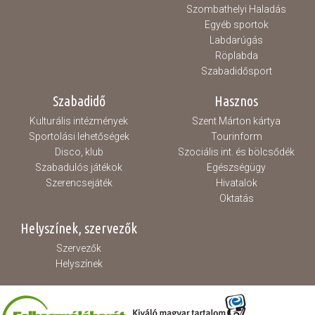
Szombathelyi Haladás
Egyéb sportok
Labdarúgás
Röplabda
Szabadidősport
Szabadidő
Hasznos
Kulturális intézmények
Szent Márton kártya
Sportolási lehetőségek
Tourinform
Disco, klub
Szociális int. és bölcsődék
Szabadulós játékok
Egészségügy
Szerencsejáték
Hivatalok
Oktatás
Helyszínek, szervezők
Szervezők
Helyszínek