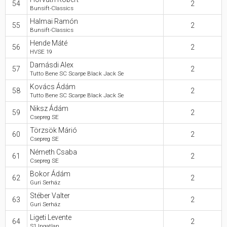
54
2
Bunsift-Classics
Halmai Ramón
55
2
Bunsift-Classics
Hende Máté
56
2
HVSE 19
Damásdi Alex
57
2
Tutto Bene SC Scarpe Black Jack Se
Kovács Ádám
58
2
Tutto Bene SC Scarpe Black Jack Se
Niksz Ádám
59
2
Csepreg SE
Törzsök Márió
60
2
Csepreg SE
Németh Csaba
61
2
Csepreg SE
Bokor Ádám
62
2
Guri Serház
Stéber Valter
63
2
Guri Serház
Ligeti Levente
64
2
S1 Ingatlan