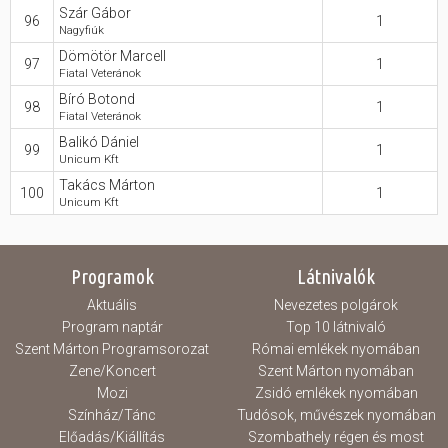
Szár Gábor
96
1
Nagyfiúk
Dömötör Marcell
97
1
Fiatal Veteránok
Bíró Botond
98
1
Fiatal Veteránok
Balikó Dániel
99
1
Unicum Kft
Takács Márton
100
1
Unicum Kft
Programok
Látnivalók
Aktuális
Nevezetes polgárok
Program naptár
Top 10 látnivaló
Szent Márton Programsorozat
Római emlékek nyomában
Zene/Koncert
Szent Márton nyomában
Mozi
Zsidó emlékek nyomában
Színház/Tánc
Tudósok, művészek nyomában
Előadás/Kiállítás
Szombathely régen és most