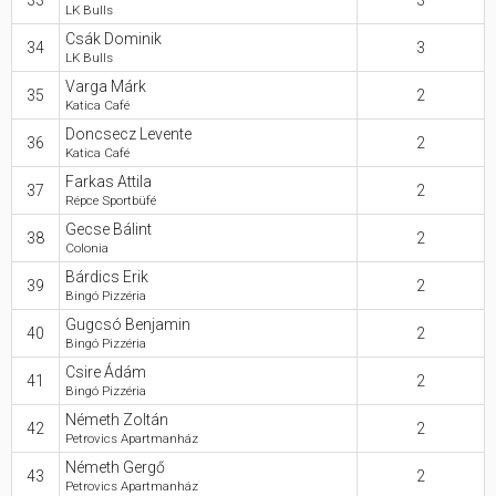
33
3
LK Bulls
Csák Dominik
34
3
LK Bulls
Varga Márk
35
2
Katica Café
Doncsecz Levente
36
2
Katica Café
Farkas Attila
37
2
Répce Sportbüfé
Gecse Bálint
38
2
Colonia
Bárdics Erik
39
2
Bingó Pizzéria
Gugcsó Benjamin
40
2
Bingó Pizzéria
Csire Ádám
41
2
Bingó Pizzéria
Németh Zoltán
42
2
Petrovics Apartmanház
Németh Gergő
43
2
Petrovics Apartmanház