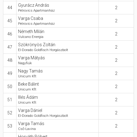
Gyurácz András
44
2
Petrovics Apartmanház
Varga Csaba
45
2
Petrovics Apartmanház
Németh Milán
46
2
Vulcano Energia
Szökrönyös Zoltán
47
2
El-Dorado Goldfisch Horgászbolt
Varga Mátyás
48
2
Nagyfiúk
Nagy Tamás
49
2
Unicum Kft
Beke Bálint
50
2
Unicum Kft
Illés Ádám
51
2
Unicum Kft
Varga Dániel
52
2
El-Dorado Goldfisch Horgászbolt
Varga Tamás
53
2
Cső-Lavina
Horváth Róbert