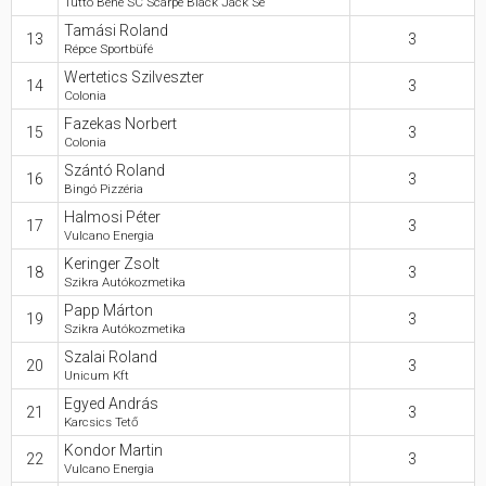
Tutto Bene SC Scarpe Black Jack Se
Tamási Roland
13
3
Répce Sportbüfé
Wertetics Szilveszter
14
3
Colonia
Fazekas Norbert
15
3
Colonia
Szántó Roland
16
3
Bingó Pizzéria
Halmosi Péter
17
3
Vulcano Energia
Keringer Zsolt
18
3
Szikra Autókozmetika
Papp Márton
19
3
Szikra Autókozmetika
Szalai Roland
20
3
Unicum Kft
Egyed András
21
3
Karcsics Tető
Kondor Martin
22
3
Vulcano Energia