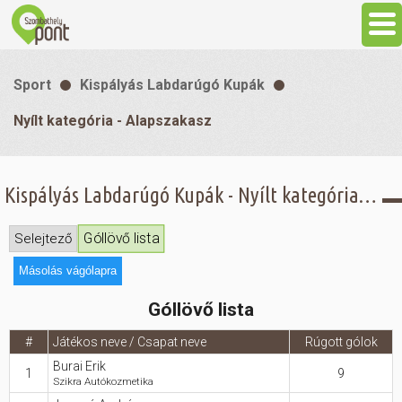
Aktuális
Sport
Kispályás Labdarúgó Kupák
Programok
Nyílt kategória - Alapszakasz
Látnivalók
Kispályás Labdarúgó Kupák - Nyílt kategória - Alapszakasz - Góllövő lista
Gasztronómia
Góllövő lista
Selejtező
Másolás vágólapra
Szállás
Góllövő lista
Sport
#
Játékos neve / Csapat neve
Rúgott gólok
Burai Erik
1
9
Szikra Autókozmetika
Szabadidő