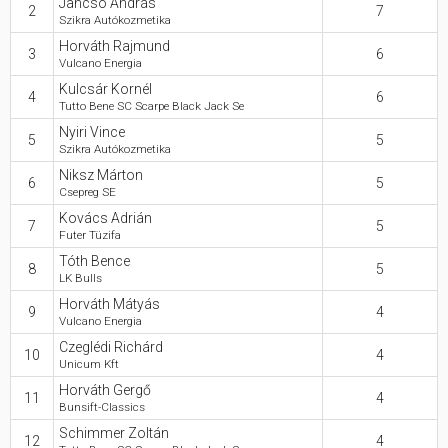
Jancsó András
2
7
Szikra Autókozmetika
Hasznos
Horváth Rajmund
3
6
Vulcano Energia
Kulcsár Kornél
4
6
Tutto Bene SC Scarpe Black Jack Se
Nyiri Vince
5
5
Szikra Autókozmetika
Niksz Márton
6
5
Csepreg SE
Kovács Adrián
7
5
Futer Tüzifa
Tóth Bence
8
5
LK Bulls
Horváth Mátyás
9
4
Vulcano Energia
Czeglédi Richárd
10
4
Unicum Kft
Horváth Gergő
11
4
Bunsift-Classics
Schimmer Zoltán
12
4