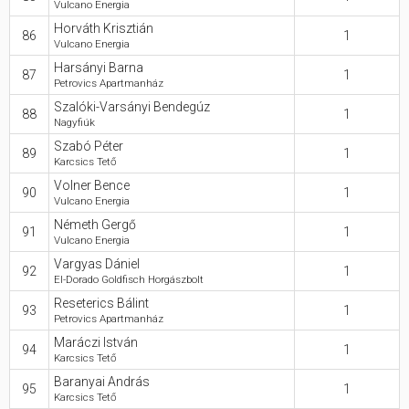
Vulcano Energia
Horváth Krisztián
86
1
Vulcano Energia
Harsányi Barna
87
1
Petrovics Apartmanház
Szalóki-Varsányi Bendegúz
88
1
Nagyfiúk
Szabó Péter
89
1
Karcsics Tető
Volner Bence
90
1
Vulcano Energia
Németh Gergő
91
1
Vulcano Energia
Vargyas Dániel
92
1
El-Dorado Goldfisch Horgászbolt
Reseterics Bálint
93
1
Petrovics Apartmanház
Maráczi István
94
1
Karcsics Tető
Baranyai András
95
1
Karcsics Tető