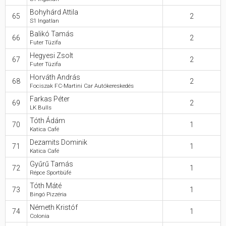
Bohyhárd Attila
65
2
S1 Ingatlan
Balikó Tamás
66
2
Futer Tüzifa
Hegyesi Zsolt
67
2
Futer Tüzifa
Horváth András
68
2
Fociszak FC-Martini Car Autókereskedés
Farkas Péter
69
2
LK Bulls
Tóth Ádám
70
1
Katica Café
Dezamits Dominik
71
1
Katica Café
Gyűrű Tamás
72
1
Répce Sportbüfé
Tóth Máté
73
1
Bingó Pizzéria
Németh Kristóf
74
1
Colonia