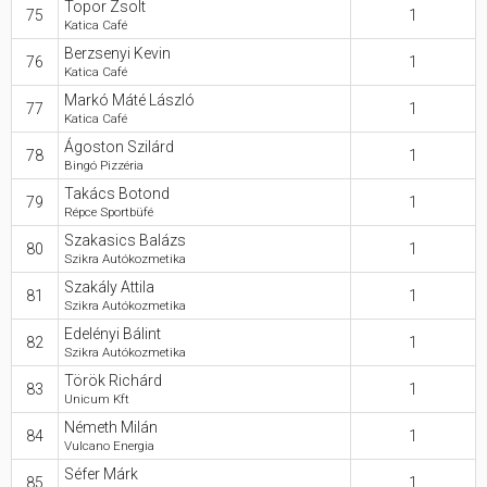
Topor Zsolt
75
1
Katica Café
Berzsenyi Kevin
76
1
Katica Café
Markó Máté László
77
1
Katica Café
Ágoston Szilárd
78
1
Bingó Pizzéria
Takács Botond
79
1
Répce Sportbüfé
Szakasics Balázs
80
1
Szikra Autókozmetika
Szakály Attila
81
1
Szikra Autókozmetika
Edelényi Bálint
82
1
Szikra Autókozmetika
Török Richárd
83
1
Unicum Kft
Németh Milán
84
1
Vulcano Energia
Séfer Márk
85
1