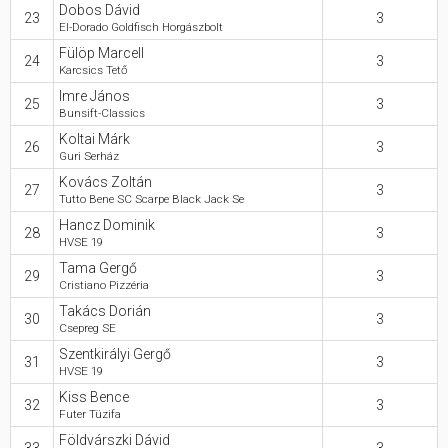
Dobos Dávid
23
3
El-Dorado Goldfisch Horgászbolt
Fülöp Marcell
24
3
Karcsics Tető
Imre János
25
3
Bunsift-Classics
Koltai Márk
26
3
Guri Serház
Kovács Zoltán
27
3
Tutto Bene SC Scarpe Black Jack Se
Hancz Dominik
28
3
HVSE 19
Tama Gergő
29
3
Cristiano Pizzéria
Takács Dorián
30
3
Csepreg SE
Szentkirályi Gergő
31
3
HVSE 19
Kiss Bence
32
3
Futer Tüzifa
Földvárszki Dávid