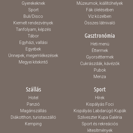
Gyerekeknek
Múzeumok, kiállítóhelyek
Sport
Fák ölelésében
Buli/Disco
Víz közelben
Kiemelt rendezvények
Összes látnivaló
Tanfolyam, képzés
Gasztronómia
Tábor
Egyházi, vallási
Heti menü
Egyebek
Éttermek
Ünnepek, megemlékezések
Gyorséttermek
Megyei kitekintő
Cukrászdák, kávézók
Pubok
Menza
Szállás
Sport
Hotel
Hírek
Panzió
Kispályás Foci
Magánszállás
Kispályás Labdarúgó Kupák
Diákotthon, turistaszálló
Szilveszter Kupa Galéria
Kemping
Sport és rekreációs
létesítmények