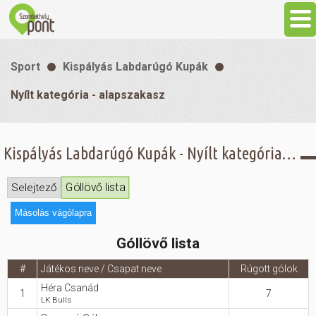
Aktuális
Sport
Kispályás Labdarúgó Kupák
Programok
Nyílt kategória - alapszakasz
Látnivalók
Kispályás Labdarúgó Kupák - Nyílt kategória - alapszakasz - Góllövő lista
Gasztronómia
Góllövő lista
Selejtező
Másolás vágólapra
Szállás
Góllövő lista
Sport
#
Játékos neve / Csapat neve
Rúgott gólok
Héra Csanád
1
7
LK Bulls
Szabadidő