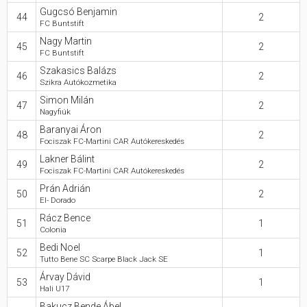
Gugcsó Benjamin
44
2
FC Buntstift
Nagy Martin
45
2
FC Buntstift
Szakasics Balázs
46
2
Szikra Autókozmetika
Simon Milán
47
2
Nagyfiúk
Baranyai Áron
48
2
Fociszak FC-Martini CAR Autókereskedés
Lakner Bálint
49
2
Fociszak FC-Martini CAR Autókereskedés
Prán Adrián
50
2
El- Dorado
Rácz Bence
51
1
Colonia
Bedi Noel
52
1
Tutto Bene SC Scarpe Black Jack SE
Árvay Dávid
53
1
Hali U17
Bakucz Bende Ábel