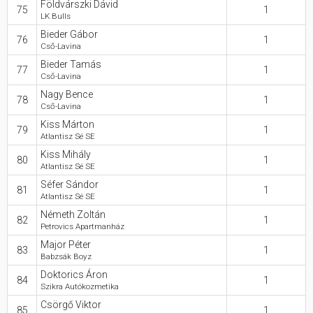
Földvárszki Dávid
75
1
LK Bulls
Bieder Gábor
76
1
Cső-Lavina
Bieder Tamás
77
1
Cső-Lavina
Nagy Bence
78
1
Cső-Lavina
Kiss Márton
79
1
Atlantisz Sé SE
Kiss Mihály
80
1
Atlantisz Sé SE
Séfer Sándor
81
1
Atlantisz Sé SE
Németh Zoltán
82
1
Petrovics Apartmanház
Major Péter
83
1
Babzsák Boyz
Doktorics Áron
84
1
Szikra Autókozmetika
Csörgő Viktor
85
1