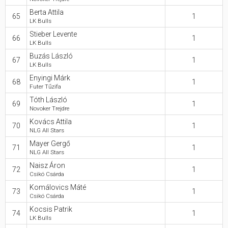
Berta Attila
65
1
LK Bulls
Stieber Levente
66
1
LK Bulls
Buzás László
67
1
LK Bulls
Enyingi Márk
68
1
Futer Tűzifa
Tóth László
69
1
Novoker Trejdre
Kovács Attila
70
1
NLG All Stars
Mayer Gergő
71
1
NLG All Stars
Naisz Áron
72
1
Csikó Csárda
Komálovics Máté
73
1
Csikó Csárda
Kocsis Patrik
74
1
LK Bulls