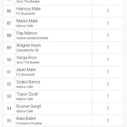
Simi The Barber
Halmos Máté
86
1
FC Buntstift
Markó Máté
87
1
Katica Café
Pap Márton
88
1
Szikra Autókozmetika
Wágner Kevin
89
1
Szenpéterfai SE
Varga Áron
90
1
Simi The Barber
Abért Márk
91
1
FC Buntstift
Szabó Bence
92
1
Katica Café
Topor Zsolt
93
1
Katica Café
Rosner Gergő
94
1
Katica Café
Beke Bálint
95
1
Cristiano Pizzéria