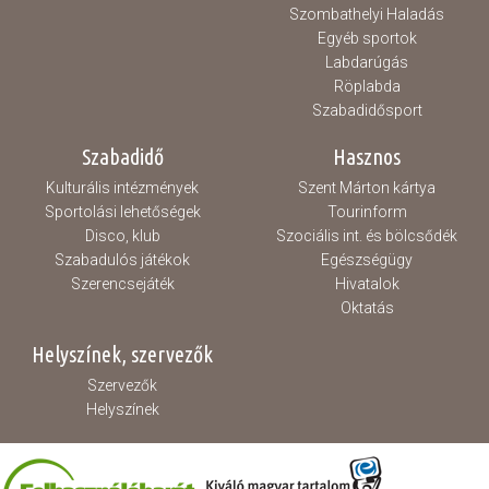
Szombathelyi Haladás
Egyéb sportok
Labdarúgás
Röplabda
Szabadidősport
Szabadidő
Hasznos
Kulturális intézmények
Szent Márton kártya
Sportolási lehetőségek
Tourinform
Disco, klub
Szociális int. és bölcsődék
Szabadulós játékok
Egészségügy
Szerencsejáték
Hivatalok
Oktatás
Helyszínek, szervezők
Szervezők
Helyszínek