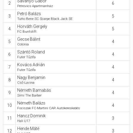
Savanyó Gábor
2
6
Petrovics Apartmanház
Hasznos
Petró Balázs
3
5
Tutto Bene SC Scarpe Black Jack SE
Horváth Gergely
4
5
FC Buntstift
Gecse Bálint
5
4
Colonia
Szántó Roland
6
4
Futer Tűzifa
Kovács Adrián
7
4
Futer Tűzifa
Nagy Benjamin
8
4
Cső-Lavina
Németh Barnabás
9
4
Simi The Barber
Németh Balázs
10
4
Fociszak FC-Martini CAR Autókereskedés
Hancz Dominik
11
3
Hali U17
Hende Máté
12
3