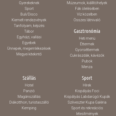
Gyerekeknek
Múzeumok, kiállítóhelyek
Sport
Fák ölelésében
Buli/Disco
Víz közelben
Kiemelt rendezvények
Összes látnivaló
Tanfolyam, képzés
Gasztronómia
Tábor
Egyházi, vallási
Heti menü
Egyebek
Éttermek
Ünnepek, megemlékezések
Gyorséttermek
Megyei kitekintő
Cukrászdák, kávézók
Pubok
Menza
Szállás
Sport
Hotel
Hírek
Panzió
Kispályás Foci
Magánszállás
Kispályás Labdarúgó Kupák
Diákotthon, turistaszálló
Szilveszter Kupa Galéria
Kemping
Sport és rekreációs
létesítmények