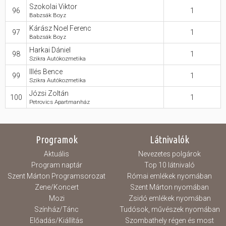
Szokolai Viktor
96
1
Babzsák Boyz
Kárász Noel Ferenc
97
1
Babzsák Boyz
Harkai Dániel
98
1
Szikra Autókozmetika
Illés Bence
99
1
Szikra Autókozmetika
Józsi Zoltán
100
1
Petrovics Apartmanház
Programok
Látnivalók
Aktuális
Nevezetes polgárok
Program naptár
Top 10 látnivaló
Szent Márton Programsorozat
Római emlékek nyomában
Zene/Koncert
Szent Márton nyomában
Mozi
Zsidó emlékek nyomában
Színház/Tánc
Tudósok, művészek nyomában
Előadás/Kiállítás
Szombathely régen és most