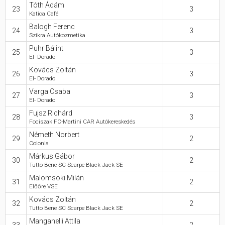
Tóth Ádám
23
3
Katica Café
Balogh Ferenc
24
3
Szikra Autókozmetika
Puhr Bálint
25
3
El- Dorado
Kovács Zoltán
26
3
El- Dorado
Varga Csaba
27
3
El- Dorado
Fujsz Richárd
28
3
Fociszak FC-Martini CAR Autókereskedés
Németh Norbert
29
2
Colonia
Márkus Gábor
30
2
Tutto Bene SC Scarpe Black Jack SE
Malomsoki Milán
31
2
Előőre VSE
Kovács Zoltán
32
2
Tutto Bene SC Scarpe Black Jack SE
Manganelli Attila