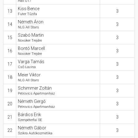
Hali U17
Kiss Bence
13
3
Futer Tűzifa
Németh Áron
14
3
NLG All Stars
Szabó Martin
15
3
Novoker Trejdre
Bontó Marcell
16
3
Novoker Trejdre
Varga Tamás
17
3
Cső-Lavina
Meier Viktor
18
3
NLG All Stars
Schimmer Zoltán
19
3
Petrovics Apartmanház
Németh Gergő
20
3
Petrovics Apartmanház
Bárdics Erik
21
3
Szenpéterfai SE
Németh Gábor
22
3
Szikra Autókozmetika