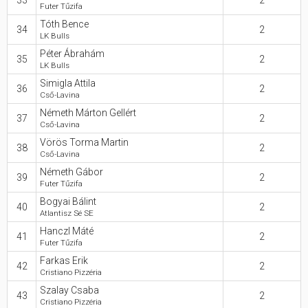
33
2
Futer Tűzifa
Tóth Bence
34
2
LK Bulls
Péter Ábrahám
35
2
LK Bulls
Simigla Attila
36
2
Cső-Lavina
Németh Márton Gellért
37
2
Cső-Lavina
Vörös Torma Martin
38
2
Cső-Lavina
Németh Gábor
39
2
Futer Tűzifa
Bogyai Bálint
40
2
Atlantisz Sé SE
Hanczl Máté
41
2
Futer Tűzifa
Farkas Erik
42
2
Cristiano Pizzéria
Szalay Csaba
43
2
Cristiano Pizzéria