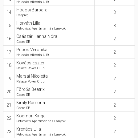
Haladás-Viktória U19
Hódosi Barbara
14
3
Csepreg
Horváth Lilla
15
3
Petrovics Apartmanház Lányok
Császár Hanna Nóra
16
2
Csere SE
Pupos Veronika
17
2
Haladás-Viktória U19
Kovács Eszter
18
2
Palace Poker Club
Marsai Nikoletta
19
2
Palace Poker Club
Fördős Beatrix
20
2
Csere SE
Király Ramóna
21
2
Csere SE
Ködmön Kinga
22
2
Petrovics Apartmanház Lányok
Krenács Lilla
23
2
Petrovics Apartmanház Lányok