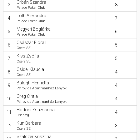
Orbán Szandra
3
8
Palace Poker Club
Hasznos
Tóth Alexandra
4
7
Palace Poker Club
Megyeri Boglárka
5
6
Palace Poker Club
Császár Flóra Lili
6
5
Csere SE
Kiss Zsófia
7
5
Csere SE
Csidei Klaudia
8
4
Csere SE
Balogh Henrietta
9
4
Petrovics Apartmanház Lányok
Öreg Cintia
10
4
Petrovics Apartmanház Lányok
Hódosi Zsuzsanna
11
4
Csepreg
Kun Barbara
12
3
Csere SE
Szalczer Krisztina
13
3