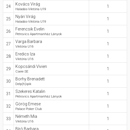
Kovács Virág
24
1
Haladás-Viktória U19
Nyári Virág
25
1
Haladás-Viktória U19
Ferencsik Evelin
26
1
Petrovics Apartmanház Lányok
Varga Barbara
27
1
Viktória U16
Eredics Iza
28
1
Viktória U16
Kopcsándi Vivien
29
1
Csere SE
Borhy Brenadett
30
1
Delp(h)ipik
Szekeres Katalin
31
1
Petrovics Apartmanház Lányok
Görög Emese
32
1
Palace Poker Club
Németh Mia
33
1
Viktória U16
Bíró Barbara