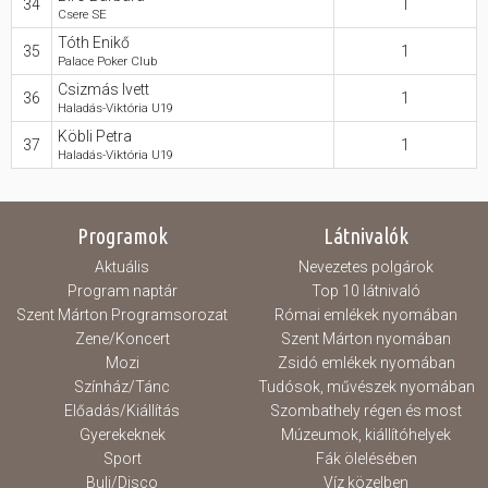
34
1
Csere SE
Tóth Enikő
35
1
Palace Poker Club
Csizmás Ivett
36
1
Haladás-Viktória U19
Köbli Petra
37
1
Haladás-Viktória U19
Programok
Látnivalók
Aktuális
Nevezetes polgárok
Program naptár
Top 10 látnivaló
Szent Márton Programsorozat
Római emlékek nyomában
Zene/Koncert
Szent Márton nyomában
Mozi
Zsidó emlékek nyomában
Színház/Tánc
Tudósok, művészek nyomában
Előadás/Kiállítás
Szombathely régen és most
Gyerekeknek
Múzeumok, kiállítóhelyek
Sport
Fák ölelésében
Buli/Disco
Víz közelben