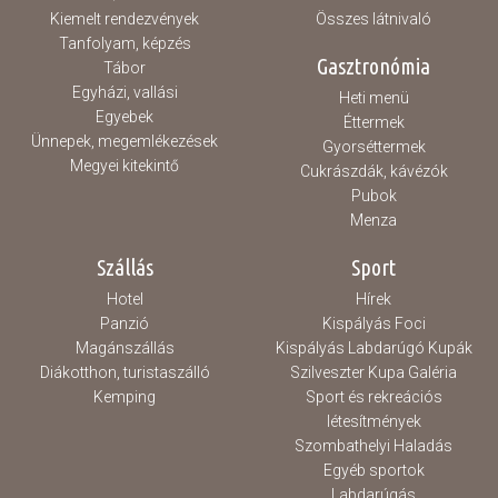
Kiemelt rendezvények
Összes látnivaló
Tanfolyam, képzés
Gasztronómia
Tábor
Egyházi, vallási
Heti menü
Egyebek
Éttermek
Ünnepek, megemlékezések
Gyorséttermek
Megyei kitekintő
Cukrászdák, kávézók
Pubok
Menza
Szállás
Sport
Hotel
Hírek
Panzió
Kispályás Foci
Magánszállás
Kispályás Labdarúgó Kupák
Diákotthon, turistaszálló
Szilveszter Kupa Galéria
Kemping
Sport és rekreációs
létesítmények
Szombathelyi Haladás
Egyéb sportok
Labdarúgás