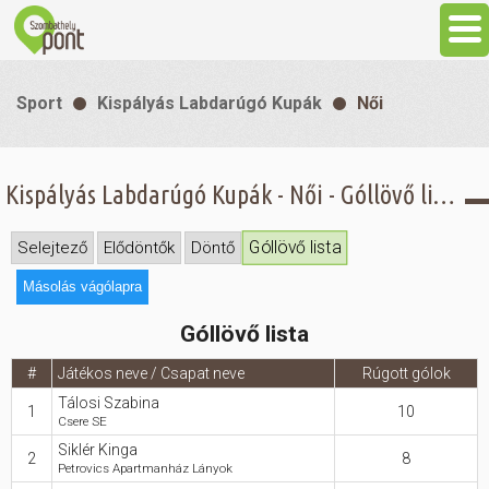
Aktuális
Sport
Kispályás Labdarúgó Kupák
Női
Programok
Kispályás Labdarúgó Kupák - Női - Góllövő lista
Látnivalók
Góllövő lista
Selejtező
Elődöntők
Döntő
Gasztronómia
Másolás vágólapra
Góllövő lista
Szállás
#
Játékos neve / Csapat neve
Rúgott gólok
Tálosi Szabina
Sport
1
10
Csere SE
Siklér Kinga
2
8
Petrovics Apartmanház Lányok
Szabadidő