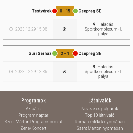
Testvérek
0 - 15
Csepreg SE
Hasznos
Haladás
2023.12.29 15:08
Sportkomplexum - I.
pálya
Guri Serház
2 - 1
Csepreg SE
Haladás
2023.12.29 13:36
Sportkomplexum - I.
pálya
Programok
Látnivalók
Aktuális
Nevezetes polgárok
Program naptár
Top 10 látnivaló
Szent Márton Programsorozat
Római emlékek nyomában
Zene/Koncert
Szent Márton nyomában