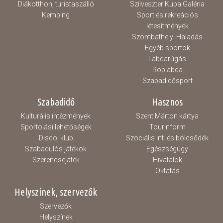
Diákotthon, turistaszálló
Szilveszter Kupa Galéria
Kemping
Sport és rekreációs
létesítmények
Szombathelyi Haladás
Egyéb sportok
Labdarúgás
Röplabda
Szabadidősport
Szabadidő
Hasznos
Kulturális intézmények
Szent Márton kártya
Sportolási lehetőségek
Tourinform
Disco, klub
Szociális int. és bölcsődék
Szabadulós játékok
Egészségügy
Szerencsejáték
Hivatalok
Oktatás
Helyszínek, szervezők
Szervezők
Helyszínek