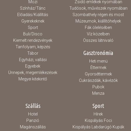
Mozi
Zsidó emlékek nyomában
Színház/Tánc
Tudósok, művészek nyomában
Előadás/Kiállítás
Szombathely régen és most
Gyerekeknek
Múzeumok, kiállítóhelyek
Sport
Fák ölelésében
Buli/Disco
Víz közelben
Kiemelt rendezvények
Összes látnivaló
Tanfolyam, képzés
Gasztronómia
Tábor
Egyházi, vallási
Heti menü
Egyebek
Éttermek
Ünnepek, megemlékezések
Gyorséttermek
Megyei kitekintő
Cukrászdák, kávézók
Pubok
Menza
Szállás
Sport
Hotel
Hírek
Panzió
Kispályás Foci
Magánszállás
Kispályás Labdarúgó Kupák