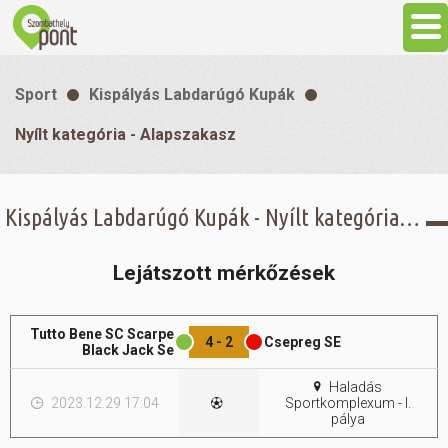
Aktuális
Sport
Kispályás Labdarúgó Kupák
Programok
Nyílt kategória - Alapszakasz
Látnivalók
Kispályás Labdarúgó Kupák - Nyílt kategória - Alapszakasz -
Gasztronómia
Lejátszott mérkőzések
Szállás
Tutto Bene SC Scarpe
4 - 2
Csepreg SE
Black Jack Se
Sport
Haladás
2023.12.29 17:04
Sportkomplexum - I.
pálya
Szabadidő