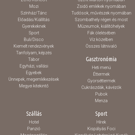
Mozi
Zsidó emlékek nyomában
Színház/Tánc
Tudósok, művészek nyomában
Előadás/Kiállítás
Szombathely régen és most
Gyerekeknek
Múzeumok, kiállítóhelyek
Sport
Fák ölelésében
Buli/Disco
Víz közelben
Kiemelt rendezvények
Összes látnivaló
Tanfolyam, képzés
Gasztronómia
Tábor
Egyházi, vallási
Heti menü
Egyebek
Éttermek
Ünnepek, megemlékezések
Gyorséttermek
Megyei kitekintő
Cukrászdák, kávézók
Pubok
Menza
Szállás
Sport
Hotel
Hírek
Panzió
Kispályás Foci