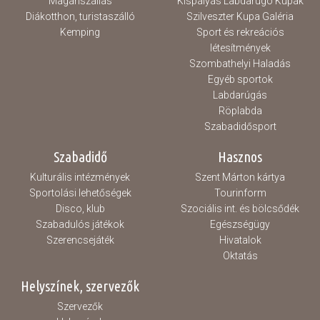
Magánszállás
Kispályás Labdarúgó Kupák
Diákotthon, turistaszálló
Szilveszter Kupa Galéria
Kemping
Sport és rekreációs
létesítmények
Szombathelyi Haladás
Egyéb sportok
Labdarúgás
Röplabda
Szabadidősport
Szabadidő
Hasznos
Kulturális intézmények
Szent Márton kártya
Sportolási lehetőségek
Tourinform
Disco, klub
Szociális int. és bölcsődék
Szabadulós játékok
Egészségügy
Szerencsejáték
Hivatalok
Oktatás
Helyszínek, szervezők
Szervezők