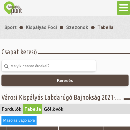
Aktuális
Sport
Kispályás Foci
Szezonok
Tabella
Programok
Csapat kereső
Látnivalók
Gasztronómia
Keresés
Szállás
Városi Kispályás Labdarúgó Bajnokság 2021-22 - Tabella - Öregfiúk - felsőház
Sport
Fordulók
Tabella
Góllövők
Másolás vágólapra
Szabadidő