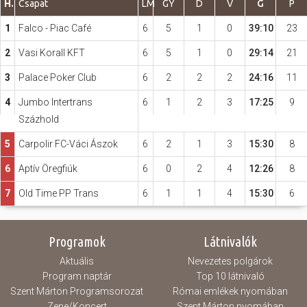
H.
Csapat
LM
GY
D
V
G
P
1
Falco - Piac Café
6
5
1
0
39:10
23
Hasznos
2
Vasi Korall KFT
6
5
1
0
29:14
21
3
Palace Poker Club
6
2
2
2
24:16
11
4
Jumbo Intertrans
6
1
2
3
17:25
9
Százhold
5
Carpolir FC-Váci Ászok
6
2
1
3
15:30
8
6
Aptív Öregfiúk
6
0
2
4
12:26
8
7
Old Time PP Trans
6
1
1
4
15:30
6
Programok
Látnivalók
Aktuális
Nevezetes polgárok
Program naptár
Top 10 látnivaló
Szent Márton Programsorozat
Római emlékek nyomában
Zene/Koncert
Szent Márton nyomában