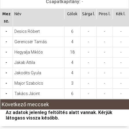
Csapatkapitány:
-
Hasznos
Mez
Név
Gólok
Sárga l.
Piros l.
Kék l.
sz.
-
Desics Róbert
6
-
-
-
-
Gerencsér Tamás
4
-
-
-
-
Hegyalja Miklós
18
-
-
-
-
Jakab Attila
4
-
-
-
-
Jakodits Gyula
4
-
-
-
-
Major Szabolcs
3
-
-
-
-
Takács Jácint
6
-
-
-
Következő meccsek
Az adatok jelenleg feltöltés alatt vannak. Kérjük
látogass vissza később.