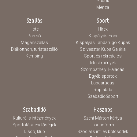
Pubok
Menza
Szállás
Sport
Hotel
Hírek
Panzió
Kispályás Foci
Magánszállás
Kispályás Labdarúgó Kupák
Diákotthon, turistaszálló
Szilveszter Kupa Galéria
Kemping
Sport és rekreációs
létesítmények
Szombathelyi Haladás
Egyéb sportok
Labdarúgás
Röplabda
Szabadidősport
Szabadidő
Hasznos
Kulturális intézmények
Szent Márton kártya
Sportolási lehetőségek
Tourinform
Disco, klub
Szociális int. és bölcsődék