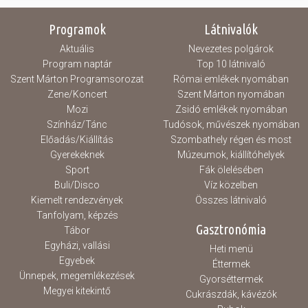
Programok
Látnivalók
Aktuális
Nevezetes polgárok
Program naptár
Top 10 látnivaló
Szent Márton Programsorozat
Római emlékek nyomában
Zene/Koncert
Szent Márton nyomában
Mozi
Zsidó emlékek nyomában
Színház/Tánc
Tudósok, művészek nyomában
Előadás/Kiállítás
Szombathely régen és most
Gyerekeknek
Múzeumok, kiállítóhelyek
Sport
Fák ölelésében
Buli/Disco
Víz közelben
Kiemelt rendezvények
Összes látnivaló
Tanfolyam, képzés
Gasztronómia
Tábor
Egyházi, vallási
Heti menü
Egyebek
Éttermek
Ünnepek, megemlékezések
Gyorséttermek
Megyei kitekintő
Cukrászdák, kávézók