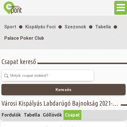
Aktuális
Sport
Kispályás Foci
Szezonok
Tabella
Programok
Palace Poker Club
Látnivalók
Csapat kereső
Gasztronómia
Szállás
Keresés
Városi Kispályás Labdarúgó Bajnokság 2021-22 - Öregfiúk - felsőház - Palace Poker Club
Sport
Fordulók
Tabella
Góllövők
Csapat
Szabadidő