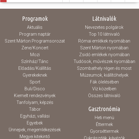
Programok
Látnivalók
Aktuális
Nevezetes polgárok
Program naptár
Top 10 látnivaló
Szent Márton Programsorozat
Római emlékek nyomában
Zene/Koncert
Szent Márton nyomában
Mozi
Zsidó emlékek nyomában
Színház/Tánc
Tudósok, művészek nyomában
Előadás/Kiállítás
Szombathely régen és most
Gyerekeknek
Múzeumok, kiállítóhelyek
Sport
Fák ölelésében
Buli/Disco
Víz közelben
Kiemelt rendezvények
Összes látnivaló
Tanfolyam, képzés
Gasztronómia
Tábor
Egyházi, vallási
Heti menü
Egyebek
Éttermek
Ünnepek, megemlékezések
Gyorséttermek
Megyei kitekintő
Cukrászdák, kávézók