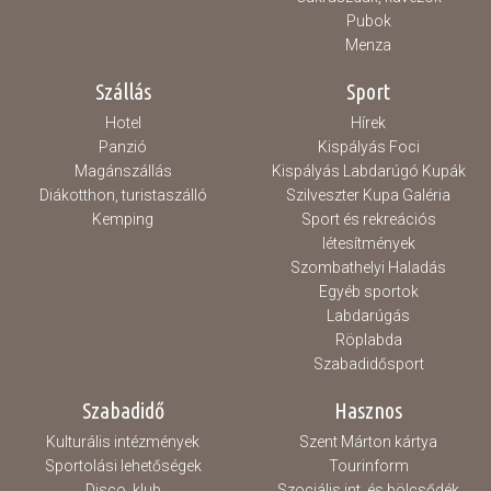
Pubok
Menza
Szállás
Sport
Hotel
Hírek
Panzió
Kispályás Foci
Magánszállás
Kispályás Labdarúgó Kupák
Diákotthon, turistaszálló
Szilveszter Kupa Galéria
Kemping
Sport és rekreációs
létesítmények
Szombathelyi Haladás
Egyéb sportok
Labdarúgás
Röplabda
Szabadidősport
Szabadidő
Hasznos
Kulturális intézmények
Szent Márton kártya
Sportolási lehetőségek
Tourinform
Disco, klub
Szociális int. és bölcsődék