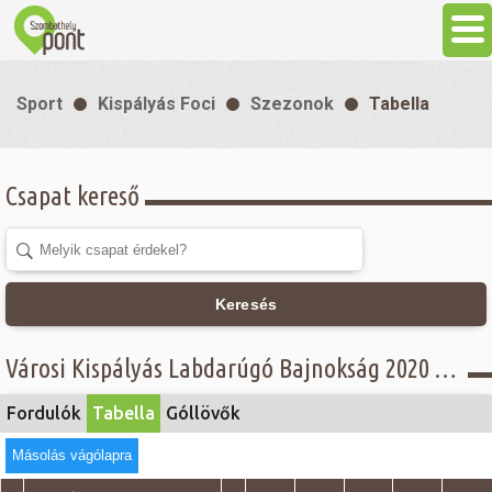
Aktuális
Sport
Kispályás Foci
Szezonok
Tabella
Programok
Csapat kereső
Látnivalók
Gasztronómia
Keresés
Szállás
Városi Kispályás Labdarúgó Bajnokság 2020 - Tabella - C. csoport
Sport
Fordulók
Tabella
Góllövők
Másolás vágólapra
Szabadidő