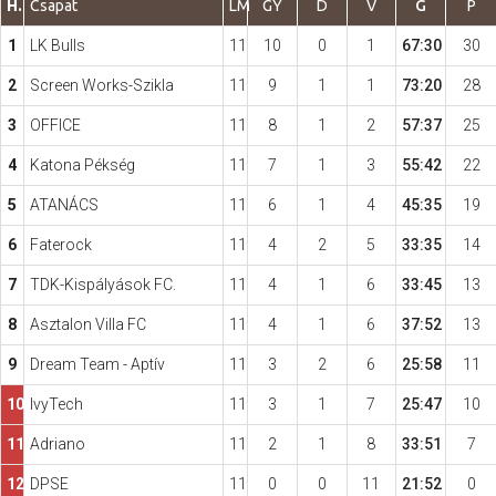
H.
Csapat
LM
GY
D
V
G
P
1
LK Bulls
11
10
0
1
67:30
30
Hasznos
2
Screen Works-Szikla
11
9
1
1
73:20
28
3
OFFICE
11
8
1
2
57:37
25
4
Katona Pékség
11
7
1
3
55:42
22
5
ATANÁCS
11
6
1
4
45:35
19
6
Faterock
11
4
2
5
33:35
14
7
TDK-Kispályások FC.
11
4
1
6
33:45
13
8
Asztalon Villa FC
11
4
1
6
37:52
13
9
Dream Team - Aptív
11
3
2
6
25:58
11
10
IvyTech
11
3
1
7
25:47
10
11
Adriano
11
2
1
8
33:51
7
12
DPSE
11
0
0
11
21:52
0