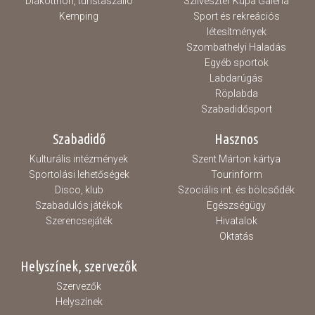
Diákotthon, turistaszálló
Szilveszter Kupa Galéria
Kemping
Sport és rekreációs
létesítmények
Szombathelyi Haladás
Egyéb sportok
Labdarúgás
Röplabda
Szabadidősport
Szabadidő
Hasznos
Kulturális intézmények
Szent Márton kártya
Sportolási lehetőségek
Tourinform
Disco, klub
Szociális int. és bölcsődék
Szabadulós játékok
Egészségügy
Szerencsejáték
Hivatalok
Oktatás
Helyszínek, szervezők
Szervezők
Helyszínek