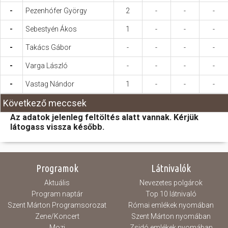
-
Pezenhófer György
2
-
-
-
-
Sebestyén Ákos
1
-
-
-
-
Takács Gábor
-
-
-
-
-
Varga László
-
-
-
-
-
Vastag Nándor
1
-
-
-
Következő meccsek
Az adatok jelenleg feltöltés alatt vannak. Kérjük
látogass vissza később.
Programok
Látnivalók
Aktuális
Nevezetes polgárok
Program naptár
Top 10 látnivaló
Szent Márton Programsorozat
Római emlékek nyomában
Zene/Koncert
Szent Márton nyomában
Mozi
Zsidó emlékek nyomában