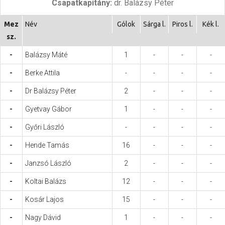
Csapatkapitány:
dr. Balázsy Péter
Hasznos
Mez
Név
Gólok
Sárga l.
Piros l.
Kék l.
sz.
-
Balázsy Máté
1
-
-
-
-
Berke Attila
-
-
-
-
-
Dr Balázsy Péter
2
-
-
-
-
Gyetvay Gábor
1
-
-
-
-
Győri László
-
-
-
-
-
Hende Tamás
16
-
-
-
-
Janzsó László
2
-
-
-
-
Koltai Balázs
12
-
-
-
-
Kosár Lajos
15
-
-
-
-
Nagy Dávid
1
-
-
-