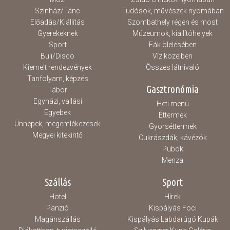
Színház/Tánc
Tudósok, művészek nyomában
Előadás/Kiállítás
Szombathely régen és most
Gyerekeknek
Múzeumok, kiállítóhelyek
Sport
Fák ölelésében
Buli/Disco
Víz közelben
Kiemelt rendezvények
Összes látnivaló
Tanfolyam, képzés
Gasztronómia
Tábor
Egyházi, vallási
Heti menü
Egyebek
Éttermek
Ünnepek, megemlékezések
Gyorséttermek
Megyei kitekintő
Cukrászdák, kávézók
Pubok
Menza
Szállás
Sport
Hotel
Hírek
Panzió
Kispályás Foci
Magánszállás
Kispályás Labdarúgó Kupák