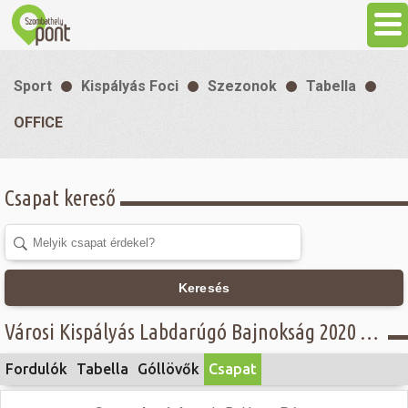
Aktuális
Sport
Kispályás Foci
Szezonok
Tabella
Programok
OFFICE
Látnivalók
Csapat kereső
Gasztronómia
Szállás
Keresés
Városi Kispályás Labdarúgó Bajnokság 2020 - C. csoport - OFFICE
Sport
Fordulók
Tabella
Góllövők
Csapat
Szabadidő