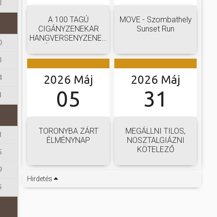
3
A 100 TAGÚ
MOVE - Szombathely
CIGÁNYZENEKAR
Sunset Run
HANGVERSENYZENEKARI
0
GÁLAKONCERTJE
3
2026 Máj
2026 Máj
4
05
31
1
TORONYBA ZÁRT
MEGÁLLNI TILOS,
1
ÉLMÉNYNAP
NOSZTALGIÁZNI
KÖTELEZŐ
5
9
Hirdetés
5