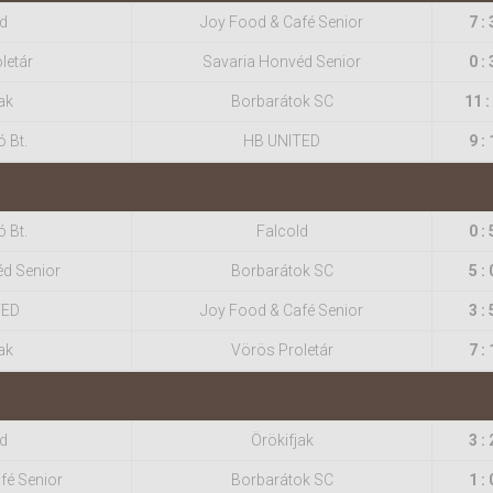
d
Joy Food & Café Senior
7 : 
letár
Savaria Honvéd Senior
0 : 
ak
Borbarátok SC
11 :
ó Bt.
HB UNITED
9 : 
ó Bt.
Falcold
0 : 
éd Senior
Borbarátok SC
5 : 
TED
Joy Food & Café Senior
3 : 
ak
Vörös Proletár
7 : 
d
Örökifjak
3 : 
fé Senior
Borbarátok SC
1 : 