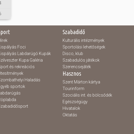
4
6
Sport
Szabadidő
írek
Kulturális intézmények
ispályás Foci
Sportolási lehetőségek
ispályás Labdarúgó Kupák
Disco, klub
zilveszter Kupa Galéria
Szabadulós játékok
port és rekreációs
Szerencsejáték
Hasznos
étesítmények
zombathelyi Haladás
Szent Márton kártya
gyéb sportok
Tourinform
Labdarúgás
Szociális int. és bölcsődék
Röplabda
Egészségügy
zabadidősport
Hivatalok
Oktatás