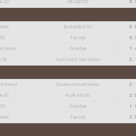
ok SC
HB UNITED
0 : 
letár
Borbarátok SC
5 : 
TED
Falcold
0 : 
éd Senior
Örökifjak
1 : 
ó Bt.
Joy Food & Café Senior
2 : 
fé Senior
Savaria Honvéd Senior
2 : 
ok SC
Profit-Adó Bt.
2 : 
TED
Örökifjak
1 : 
letár
Falcold
3 : 