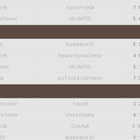
ó Bt.
Vörös Proletár
7 : 
éd Senior
HB UNITED
5 : 
d
Borbarátok SC
5 : 
ó Bt.
Savaria Honvéd Senior
4 : 
letár
HB UNITED
2 : 
ak
Joy Food & Café Senior
7 : 
éd Senior
Falcold
2 : 
fé Senior
Vörös Proletár
6 : 
ó Bt.
Örökifjak
1 : 
TED
Borbarátok SC
3 : 