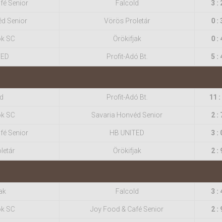
fé Senior
Falcold
3 : 
éd Senior
Vörös Proletár
0 : 
ok SC
Örökifjak
0 : 
TED
Profit-Adó Bt.
5 : 
d
Profit-Adó Bt.
11 :
ok SC
Savaria Honvéd Senior
2 : 
fé Senior
HB UNITED
3 : 
letár
Örökifjak
2 : 
ak
Falcold
3 : 
ok SC
Joy Food & Café Senior
2 : 