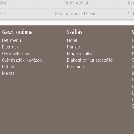
letár
Profit-Adó Bt.
6 : 
TED
Savaria Honvéd Senior
1 : 
Gasztronómia
Szállás
Heti menü
Hotel
H
Éttermek
Panzió
K
Gyorséttermek
Magánszállás
K
Cukrászdák, kávézók
Diákotthon, turistaszálló
S
Pubok
Kemping
S
Menza
l
S
E
S