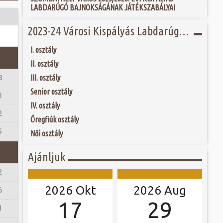
tározó kulturális
 és szombat egy új valóság...
LABDARÚGÓ BAJNOKSÁGÁNAK JÁTÉKSZABÁLYAI
homlokzat...
, azonban jelenleg
 tartozik. Az 1860-
ójában, egyben
2023-24 Városi Kispályás Labdarúgó Bajnokság
ó mérkőzésén a
d birtokosa kezdte
ra. A találkozó
földbirtokost fia,
ett játékkal és
ítésben és az 1930-
I. osztály
ani a lépést a
fás szárú növényt
yüttessel....
II. osztály
III. osztály
8
Senior osztály
3
IV. osztály
2
Öregfiúk osztály
5
Női osztály
Ajánljuk
2
2026 Okt
2026 Aug
6
17
29
1