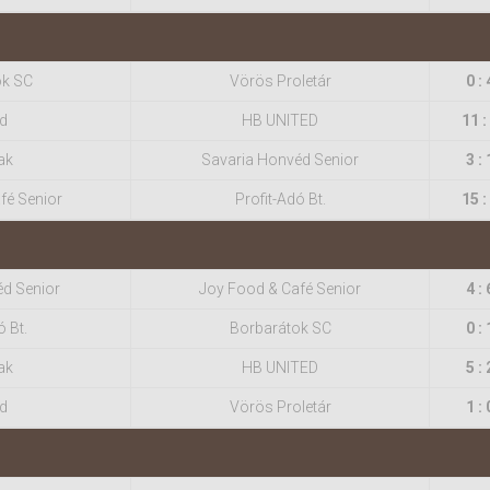
ok SC
Vörös Proletár
0 : 
d
HB UNITED
11 :
ak
Savaria Honvéd Senior
3 : 
fé Senior
Profit-Adó Bt.
15 :
éd Senior
Joy Food & Café Senior
4 : 
ó Bt.
Borbarátok SC
0 : 
ak
HB UNITED
5 : 
d
Vörös Proletár
1 : 