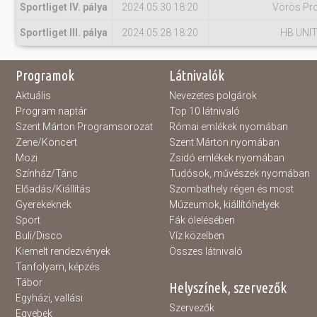
Sportliget IV. pálya
2024.05.30 18:20
Vörös Pro
Sportliget III. pálya
2024.05.28 18:20
HB UNI
Programok
Látnivalók
Aktuális
Nevezetes polgárok
Program naptár
Top 10 látnivaló
Szent Márton Programsorozat
Római emlékek nyomában
Zene/Koncert
Szent Márton nyomában
Mozi
Zsidó emlékek nyomában
Színház/Tánc
Tudósok, művészek nyomában
Előadás/Kiállítás
Szombathely régen és most
Gyerekeknek
Múzeumok, kiállítóhelyek
Sport
Fák ölelésében
Buli/Disco
Víz közelben
Kiemelt rendezvények
Összes látnivaló
Tanfolyam, képzés
Tábor
Helyszínek, szervezők
Egyházi, vallási
Szervezők
Egyebek