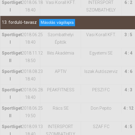
Sportliget
2018.06.18
Vasi Korall KFT.
INTERSPORT
6 : 2
I
18:40
SZOMBATHELY
13. forduló-tavasz
Másolás vágólapra
Sportliget
2018.06.25
Szombathelyi
Vasi Korall KFT.
3 : 5
I
18:40
Építők
Sportliget
2018.11.12
Illés Akadémia
Egyetemi SE
4 : 4
II
18:50
Sportliget
2018.08.23
APTIV
Iszak Autószerviz
4 : 6
I
18:40
Sportliget
2018.06.28
PEAKFITNESS
PESZI FC
4 : 3
I
18:40
Sportliget
2018.06.25
Rács SE
Don Pepito
4 : 12
II
19:50
Sportliget
2018.09.13
INTERSPORT
SZAF FC
4 : 5
I
18:40
SZOMBATHELY