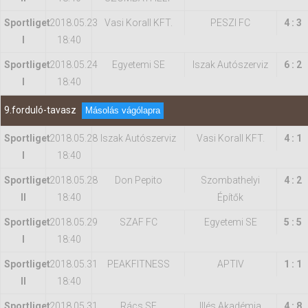
Sportliget
2018.05.23
Vasi Korall KFT.
PESZI FC
4 : 3
I
18:40
Sportliget
2018.05.24
Egyetemi SE
Iszak Autószerviz
6 : 2
I
18:40
9.forduló-tavasz
Másolás vágólapra
Sportliget
2018.05.28
Iszak Autószerviz
Vasi Korall KFT.
4 : 1
I
18:40
Sportliget
2018.05.28
Don Pepito
Szombathelyi
4 : 2
II
18:40
Építők
Sportliget
2018.05.29
SZAF FC
Egyetemi SE
5 : 5
I
18:40
Sportliget
2018.05.31
PEAKFITNESS
APTIV
1 : 1
II
18:40
Sportliget
2018.05.31
Rács SE
Illés Akadémia
4 : 8