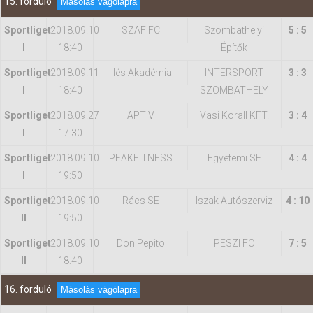
15. forduló
Másolás vágólapra
Sportliget
2018.09.10
SZAF FC
Szombathelyi
5 : 5
I
18:40
Építők
Sportliget
2018.09.11
Illés Akadémia
INTERSPORT
3 : 3
I
18:40
SZOMBATHELY
Sportliget
2018.09.27
APTIV
Vasi Korall KFT.
3 : 4
I
17:30
Sportliget
2018.09.10
PEAKFITNESS
Egyetemi SE
4 : 4
I
19:50
Sportliget
2018.09.10
Rács SE
Iszak Autószerviz
4 : 10
II
19:50
Sportliget
2018.09.10
Don Pepito
PESZI FC
7 : 5
II
18:40
16. forduló
Másolás vágólapra