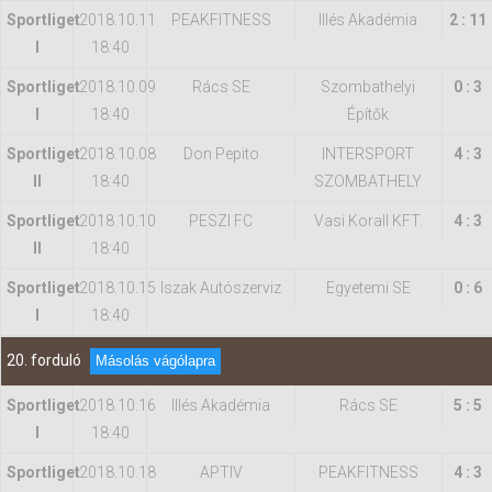
Sportliget
2018.10.11
PEAKFITNESS
Illés Akadémia
2 : 11
I
18:40
Sportliget
2018.10.09
Rács SE
Szombathelyi
0 : 3
I
18:40
Építők
Sportliget
2018.10.08
Don Pepito
INTERSPORT
4 : 3
II
18:40
SZOMBATHELY
Sportliget
2018.10.10
PESZI FC
Vasi Korall KFT.
4 : 3
II
18:40
Sportliget
2018.10.15
Iszak Autószerviz
Egyetemi SE
0 : 6
I
18:40
20. forduló
Másolás vágólapra
Sportliget
2018.10.16
Illés Akadémia
Rács SE
5 : 5
I
18:40
Sportliget
2018.10.18
APTIV
PEAKFITNESS
4 : 3