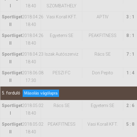
I
18:40
SZOMBATHELY
Sportliget
2018.04.26
Vasi Korall KFT.
APTIV
3 : 1
II
18:40
Sportliget
2018.04.26
Egyetemi SE
PEAKFITNESS
8 : 1
II
18:40
Sportliget
2018.04.23
Iszak Autószerviz
Rács SE
7 : 1
II
18:40
Sportliget
2018.06.08
PESZI FC
Don Pepito
1 : 4
II
17:30
5. forduló
Másolás vágólapra
Sportliget
2018.05.02
Rács SE
Egyetemi SE
2 : 6
I
18:40
Sportliget
2018.05.02
PEAKFITNESS
Vasi Korall KFT.
5 : 8
II
18:40