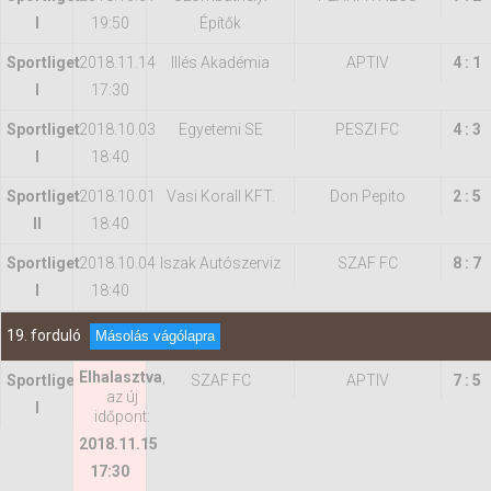
I
19:50
Építők
Sportliget
2018.11.14
Illés Akadémia
APTIV
4 : 1
I
17:30
Sportliget
2018.10.03
Egyetemi SE
PESZI FC
4 : 3
I
18:40
Sportliget
2018.10.01
Vasi Korall KFT.
Don Pepito
2 : 5
II
18:40
Sportliget
2018.10.04
Iszak Autószerviz
SZAF FC
8 : 7
I
18:40
19. forduló
Másolás vágólapra
Elhalasztva
,
Sportliget
SZAF FC
APTIV
7 : 5
az új
I
időpont:
2018.11.15
17:30