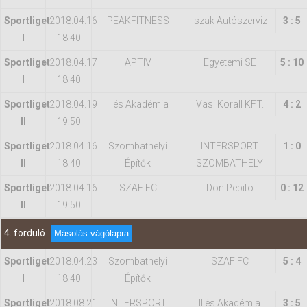
Sportliget
2018.04.16
PEAKFITNESS
Iszak Autószerviz
3 : 5
I
18:40
Sportliget
2018.04.17
APTIV
Egyetemi SE
5 : 10
I
18:40
Sportliget
2018.04.19
Illés Akadémia
Vasi Korall KFT.
4 : 2
II
19:50
Sportliget
2018.04.16
Szombathelyi
INTERSPORT
1 : 0
II
18:40
Építők
SZOMBATHELY
Sportliget
2018.04.16
SZAF FC
Don Pepito
0 : 12
II
19:50
4. forduló
Másolás vágólapra
Sportliget
2018.04.23
Szombathelyi
SZAF FC
5 : 4
I
18:40
Építők
Sportliget
2018.08.21
INTERSPORT
Illés Akadémia
3 : 5