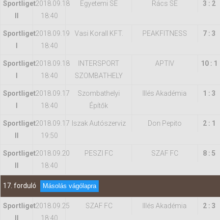
Sportliget
2018.09.18
Egyetemi SE
Rács SE
3 : 2
II
18:40
Sportliget
2018.09.19
Vasi Korall KFT.
PEAKFITNESS
7 : 3
I
18:40
Sportliget
2018.09.18
INTERSPORT
APTIV
10 : 1
I
18:40
SZOMBATHELY
Sportliget
2018.09.17
Szombathelyi
Illés Akadémia
1 : 3
I
18:40
Építők
Sportliget
2018.09.17
Iszak Autószerviz
Don Pepito
2 : 1
II
19:50
Sportliget
2018.09.20
PESZI FC
SZAF FC
8 : 5
II
18:40
17. forduló
Másolás vágólapra
Sportliget
2018.09.25
SZAF FC
Illés Akadémia
2 : 3
II
18:40