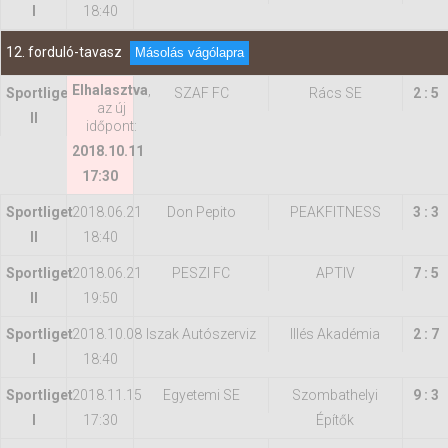
I
18:40
12. forduló-tavasz
Másolás vágólapra
Elhalasztva
,
Sportliget
SZAF FC
Rács SE
2 : 5
az új
II
időpont:
2018.10.11
17:30
Sportliget
2018.06.21
Don Pepito
PEAKFITNESS
3 : 3
II
18:40
Sportliget
2018.06.21
PESZI FC
APTIV
7 : 5
II
19:50
Sportliget
2018.10.08
Iszak Autószerviz
Illés Akadémia
2 : 7
I
18:40
Sportliget
2018.11.15
Egyetemi SE
Szombathelyi
9 : 3
I
17:30
Építők