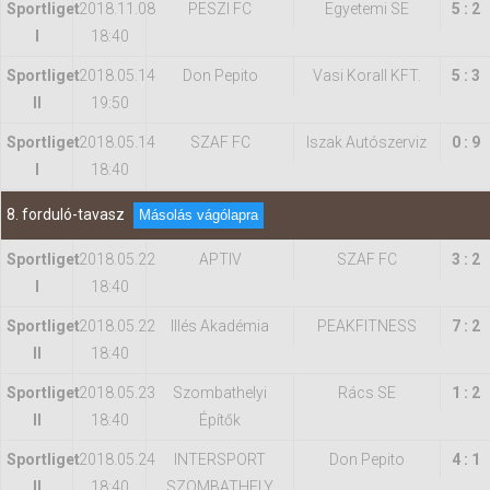
Sportliget
2018.11.08
PESZI FC
Egyetemi SE
5 : 2
I
18:40
Sportliget
2018.05.14
Don Pepito
Vasi Korall KFT.
5 : 3
II
19:50
Sportliget
2018.05.14
SZAF FC
Iszak Autószerviz
0 : 9
I
18:40
8. forduló-tavasz
Másolás vágólapra
Sportliget
2018.05.22
APTIV
SZAF FC
3 : 2
I
18:40
Sportliget
2018.05.22
Illés Akadémia
PEAKFITNESS
7 : 2
II
18:40
Sportliget
2018.05.23
Szombathelyi
Rács SE
1 : 2
II
18:40
Építők
Sportliget
2018.05.24
INTERSPORT
Don Pepito
4 : 1
II
18:40
SZOMBATHELY