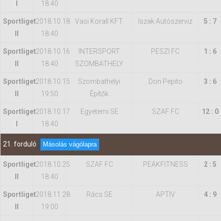
I
18:40
Sportliget
2018.10.18
Vasi Korall KFT.
Iszak Autószerviz
5 : 7
II
18:40
Sportliget
2018.10.16
INTERSPORT
PESZI FC
1 : 6
II
18:40
SZOMBATHELY
Sportliget
2018.10.15
Szombathelyi
Don Pepito
3 : 6
II
19:50
Építők
Sportliget
2018.10.17
Egyetemi SE
SZAF FC
12 : 0
I
18:40
21. forduló
Másolás vágólapra
Sportliget
2018.10.25
SZAF FC
PEAKFITNESS
2 : 5
II
18:40
Sportliget
2018.11.28
Rács SE
APTIV
4 : 9
II
19:00