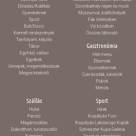
Előadás/Kiállítás
Szombathely régen és most
Gyerekeknek
Múzeumok, kiállítóhelyek
Sport
Fák ölelésében
Buli/Disco
Víz közelben
Kiemelt rendezvények
Összes látnivaló
Tanfolyam, képzés
Gasztronómia
Tábor
Egyházi, vallási
Heti menü
Egyebek
Éttermek
Ünnepek, megemlékezések
Gyorséttermek
Megyei kitekintő
Cukrászdák, kávézók
Pubok
Menza
Szállás
Sport
Hotel
Hírek
Panzió
Kispályás Foci
Magánszállás
Kispályás Labdarúgó Kupák
Diákotthon, turistaszálló
Szilveszter Kupa Galéria