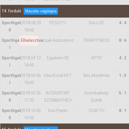
14. forduló
Másolás vágólapra
Sportliget
2018.08.29
PESZI FC
Rács SE
4 : 4
II
18:40
Sportliget
Elhalasztva
Iszak Autószerviz
PEAKFITNESS
8 : 6
I
Sportliget
2018.09.12
Egyetemi SE
APTIV
4 : 2
I
18:40
Sportliget
2018.09.06
Vasi Korall KFT.
Illés Akadémia
1 : 5
I
18:40
Sportliget
2018.09.26
INTERSPORT
Szombathelyi
5 : 1
II
17:30
SZOMBATHELY
Építők
Sportliget
2018.10.05
Don Pepito
SZAF FC
8 : 1
II
19:50