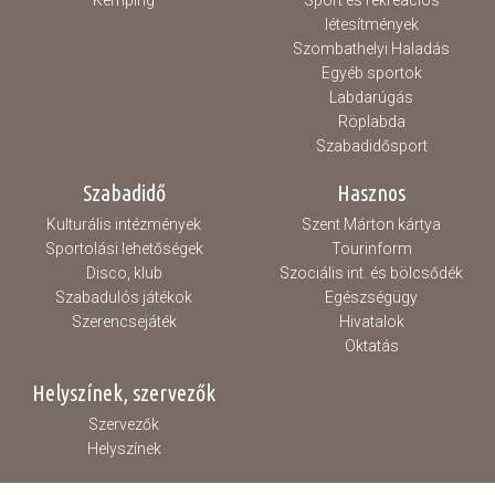
Kemping
Sport és rekreációs
létesítmények
Szombathelyi Haladás
Egyéb sportok
Labdarúgás
Röplabda
Szabadidősport
Szabadidő
Hasznos
Kulturális intézmények
Szent Márton kártya
Sportolási lehetőségek
Tourinform
Disco, klub
Szociális int. és bölcsődék
Szabadulós játékok
Egészségügy
Szerencsejáték
Hivatalok
Oktatás
Helyszínek, szervezők
Szervezők
Helyszínek