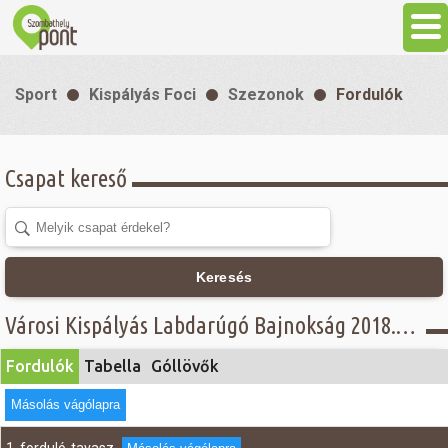
Aktuális
Sport
Kispályás Foci
Szezonok
Fordulók
Programok
Csapat kereső
Látnivalók
Gasztronómia
Keresés
Szállás
Városi Kispályás Labdarúgó Bajnokság 2018. - Fordulók - Concordia Üzemanyagkutak Kft. - I. osztály
Fordulók
Tabella
Góllövők
Sport
Másolás vágólapra
Szabadidő