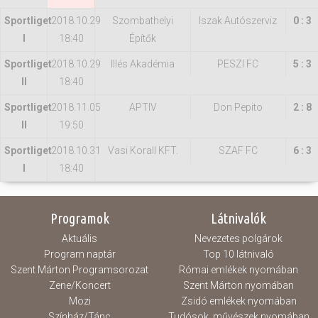
Sportliget
2018.10.29
Szombathelyi
Iszak Autószerviz
0 : 3
I
18:40
Építők
Sportliget
2018.10.29
Illés Akadémia
PESZI FC
5 : 3
II
18:40
Sportliget
2018.11.05
APTIV
Don Pepito
2 : 8
II
19:50
Sportliget
2018.10.31
Vasi Korall KFT.
SZAF FC
6 : 3
I
18:40
Programok
Látnivalók
Aktuális
Nevezetes polgárok
Program naptár
Top 10 látnivaló
Szent Márton Programsorozat
Római emlékek nyomában
Zene/Koncert
Szent Márton nyomában
Mozi
Zsidó emlékek nyomában
Színház/Tánc
Tudósok, művészek nyomában