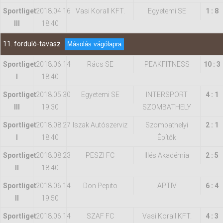
Sportliget
2018.04.16
Vasi Korall KFT.
Egyetemi SE
1 : 8
III
18:40
11. forduló-tavasz
Másolás vágólapra
Sportliget
2018.06.14
Rács SE
PEAKFITNESS
10 : 3
I
18:40
Sportliget
2018.05.30
Egyetemi SE
INTERSPORT
4 : 1
III
19:30
SZOMBATHELY
Sportliget
2018.08.27
Iszak Autószerviz
Szombathelyi
2 : 1
I
18:40
Építők
Sportliget
2018.08.23
PESZI FC
Illés Akadémia
2 : 5
II
18:40
Sportliget
2018.06.14
Don Pepito
APTIV
6 : 4
II
19:50
Sportliget
2018.06.14
SZAF FC
Vasi Korall KFT.
4 : 3