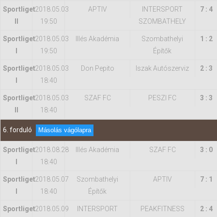
Sportliget
2018.05.03
APTIV
INTERSPORT
7 : 4
II
19:50
SZOMBATHELY
Sportliget
2018.05.03
Illés Akadémia
Szombathelyi
1 : 2
I
19:50
Építők
Sportliget
2018.05.03
Don Pepito
Iszak Autószerviz
2 : 3
I
18:40
Sportliget
2018.05.03
SZAF FC
PESZI FC
3 : 3
II
18:40
6. forduló
Másolás vágólapra
Sportliget
2018.08.28
Illés Akadémia
SZAF FC
3 : 0
I
18:40
Sportliget
2018.05.07
Szombathelyi
APTIV
7 : 1
I
18:40
Építők
Sportliget
2018.05.09
INTERSPORT
PEAKFITNESS
2 : 4