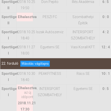
Sportliget
2018.10.25
Don Pepito
Illés Akadémia
6 : 5
II
19:50
Sportliget
Elhalasztva
PESZI FC
Szombathelyi
0 : 0
II
Építők
Sportliget
2018.10.25
Iszak Autószerviz
INTERSPORT
4 : 2
I
18:40
SZOMBATHELY
Sportliget
2018.11.27
Egyetemi SE
Vasi Korall KFT.
12 : 4
I
18:00
22. forduló
Másolás vágólapra
Sportliget
2018.10.30
PEAKFITNESS
Rács SE
10 : 1
I
18:40
Elhalasztva
,
Sportliget
INTERSPORT
Egyetemi SE
0 : 5
az új
I
SZOMBATHELY
időpont:
2018.11.21
17:30