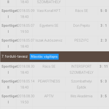
II
18:40
SZOMBATHELY
Sportliget
2018.05.09
Vasi Korall KFT.
Rács SE
5 : 0
I
18:40
Sportliget
2018.05.07
Egyetemi SE
Don Pepito
3 : 1
I
19:50
Sportliget
2018.05.07
Iszak Autószerviz
PESZI FC
2 : 3
I
18:40
7. forduló-tavasz
Másolás vágólapra
Sportliget
2018.08.30
Rács SE
INTERSPORT
3 : 11
I
18:40
SZOMBATHELY
Sportliget
2018.05.14
PEAKFITNESS
Szombathelyi
5 : 3
II
18:40
Építők
Sportliget
2018.08.30
APTIV
Illés Akadémia
3 : 5
I
19:50