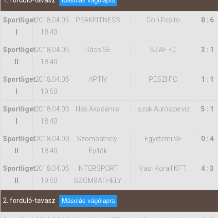
1. forduló-tavasz
Másolás vágólapra
Sportliget
2018.04.05
PEAKFITNESS
Don Pepito
8 : 6
Hasznos
I
18:40
Sportliget
2018.04.05
Rács SE
SZAF FC
3 : 1
II
18:40
Sportliget
2018.04.05
APTIV
PESZI FC
1 : 1
I
19:50
Sportliget
2018.04.03
Illés Akadémia
Iszak Autószerviz
5 : 1
I
18:40
Sportliget
2018.04.03
Szombathelyi
Egyetemi SE
0 : 4
II
18:40
Építők
Sportliget
2018.04.05
INTERSPORT
Vasi Korall KFT.
4 : 3
II
19:50
SZOMBATHELY
2. forduló-tavasz
Másolás vágólapra