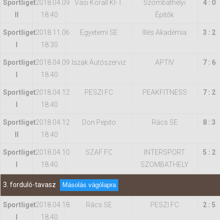
Sportliget
2018.04.09
Vasi Korall KFT.
Szombathelyi
4 : 0
II
18:40
Építők
Sportliget
2018.11.06
Egyetemi SE
Illés Akadémia
3 : 2
I
18:30
Sportliget
2018.04.09
Iszak Autószerviz
APTIV
7 : 6
I
18:40
Sportliget
2018.04.12
PESZI FC
PEAKFITNESS
7 : 2
I
18:40
Sportliget
2018.04.12
Don Pepito
Rács SE
8 : 3
II
18:40
Sportliget
2018.04.10
SZAF FC
INTERSPORT
5 : 2
I
18:40
SZOMBATHELY
3. forduló-tavasz
Másolás vágólapra
Sportliget
2018.04.18
Rács SE
PESZI FC
2 : 5
I
18:40