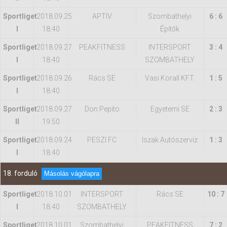
Sportliget
2018.09.25
APTIV
Szombathelyi
6 : 6
I
18:40
Építők
Sportliget
2018.09.27
PEAKFITNESS
INTERSPORT
3 : 4
I
18:40
SZOMBATHELY
Sportliget
2018.09.26
Rács SE
Vasi Korall KFT.
1 : 5
I
18:40
Sportliget
2018.09.27
Don Pepito
Egyetemi SE
2 : 3
II
19:50
Sportliget
2018.09.24
PESZI FC
Iszak Autószerviz
1 : 3
I
18:40
18. forduló
Másolás vágólapra
Sportliget
2018.10.01
INTERSPORT
Rács SE
10 : 7
I
18:40
SZOMBATHELY
Sportliget
2018.10.01
Szombathelyi
PEAKFITNESS
7 : 2