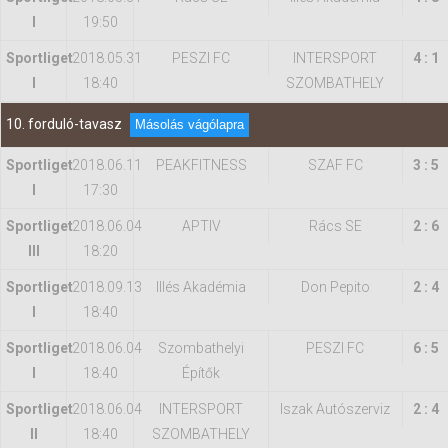
I
19:50
Sportliget
2018.05.31
PESZI FC
INTERSPORT
4 : 1
I
18:40
SZOMBATHELY
10. forduló-tavasz
Másolás vágólapra
Sportliget
2018.06.11
PEAKFITNESS
SZAF FC
3 : 5
I
17:30
Sportliget
2018.06.04
APTIV
Rács SE
2 : 6
III
18:20
Sportliget
2018.09.13
Illés Akadémia
Don Pepito
2 : 4
I
18:40
Sportliget
2018.06.04
Szombathelyi
PESZI FC
6 : 5
I
18:40
Építők
Sportliget
2018.06.04
INTERSPORT
Iszak Autószerviz
2 : 4
II
18:40
SZOMBATHELY