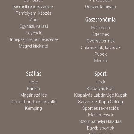
Buli/Disco
Víz közelben
Kiemelt rendezvények
Összes látnivaló
Tanfolyam, képzés
Gasztronómia
Tábor
Egyházi, vallási
Heti menü
Egyebek
Éttermek
Ünnepek, megemlékezések
Gyorséttermek
Megyei kitekintő
Cukrászdák, kávézók
Pubok
Menza
Szállás
Sport
Hotel
Hírek
Panzió
Kispályás Foci
Magánszállás
Kispályás Labdarúgó Kupák
Diákotthon, turistaszálló
Szilveszter Kupa Galéria
Kemping
Sport és rekreációs
létesítmények
Szombathelyi Haladás
Egyéb sportok