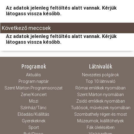
Az adatok jelenleg feltöltés alatt vannak. Kérjük
Hasznos
látogass vissza később.
Következő meccsek
Az adatok jelenleg feltöltés alatt vannak. Kérjük
látogass vissza később.
Programok
Látnivalók
Aktuális
Nevezetes polgárok
Program naptár
Top 10 látnivaló
Szent Márton Programsorozat
Római emlékek nyomában
Zene/Koncert
Szent Márton nyomában
Mozi
Zsidó emlékek nyomában
Színház/Tánc
Tudósok, művészek nyomában
Előadás/Kiállítás
Szombathely régen és most
Gyerekeknek
Múzeumok, kiállítóhelyek
Sport
Fák ölelésében