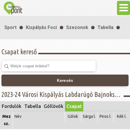
Aktuális
Sport
Kispályás Foci
Szezonok
Tabella
Programok
Csapat kereső
Látnivalók
Gasztronómia
Keresés
Szállás
2023-24 Városi Kispályás Labdarúgó Bajnokság - I. osztály -
Fordulók
Tabella
Góllövők
Csapat
Sport
Mez
Név
Gólok
Sárga l.
Piros l.
Kék l.
sz.
Szabadidő