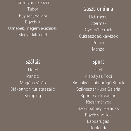
Tanfolyam, képzés
Gasztronómia
Tábor
Egyházi, vallási
Heti menü
Egyebek
Éttermek
Ünnepek, megemlékezések
Gyorséttermek
Megyei kitekintő
Cukrászdák, kávézók
Pubok
Menza
Szállás
Sport
Hotel
Hírek
Panzió
Kispályás Foci
Magánszállás
Kispályás Labdarúgó Kupák
Diákotthon, turistaszálló
Szilveszter Kupa Galéria
Kemping
Sport és rekreációs
létesítmények
Szombathelyi Haladás
Egyéb sportok
Labdarúgás
Röplabda