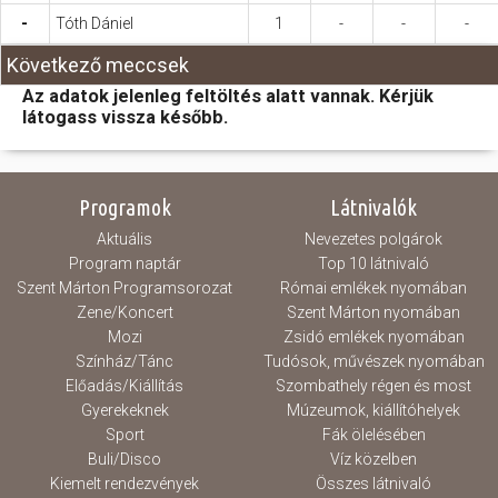
-
Tóth Dániel
1
-
-
-
Következő meccsek
Az adatok jelenleg feltöltés alatt vannak. Kérjük
látogass vissza később.
Programok
Látnivalók
Aktuális
Nevezetes polgárok
Program naptár
Top 10 látnivaló
Szent Márton Programsorozat
Római emlékek nyomában
Zene/Koncert
Szent Márton nyomában
Mozi
Zsidó emlékek nyomában
Színház/Tánc
Tudósok, művészek nyomában
Előadás/Kiállítás
Szombathely régen és most
Gyerekeknek
Múzeumok, kiállítóhelyek
Sport
Fák ölelésében
Buli/Disco
Víz közelben
Kiemelt rendezvények
Összes látnivaló