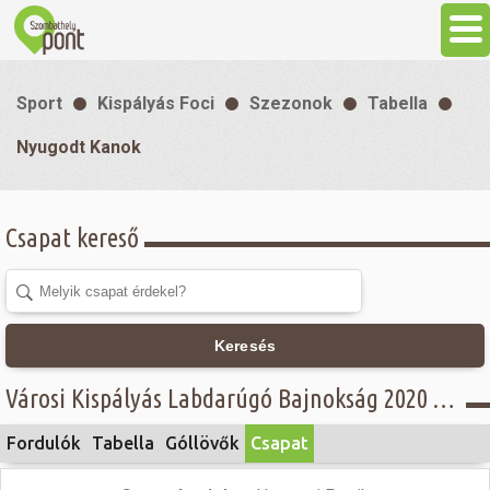
Aktuális
Sport
Kispályás Foci
Szezonok
Tabella
Programok
Nyugodt Kanok
Látnivalók
Csapat kereső
Gasztronómia
Szállás
Keresés
Városi Kispályás Labdarúgó Bajnokság 2020 - D. csoport - Nyugodt Kanok
Sport
Fordulók
Tabella
Góllövők
Csapat
Szabadidő