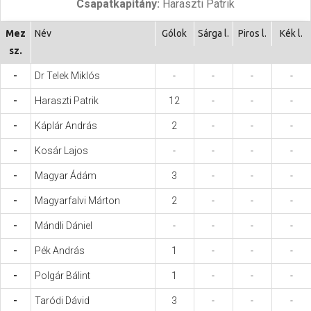
Csapatkapitány:
Haraszti Patrik
Hasznos
Mez
Név
Gólok
Sárga l.
Piros l.
Kék l.
sz.
-
Dr Telek Miklós
-
-
-
-
-
Haraszti Patrik
12
-
-
-
-
Káplár András
2
-
-
-
-
Kosár Lajos
-
-
-
-
-
Magyar Ádám
3
-
-
-
-
Magyarfalvi Márton
2
-
-
-
-
Mándli Dániel
-
-
-
-
-
Pék András
1
-
-
-
-
Polgár Bálint
1
-
-
-
-
Taródi Dávid
3
-
-
-