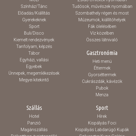
Színház/Tánc
Tudósok, művészek nyomában
Előadás/Kiállítás
Szombathely régen és most
Gyerekeknek
Múzeumok, kiállítóhelyek
Sport
Fák ölelésében
Buli/Disco
Víz közelben
Kiemelt rendezvények
Összes látnivaló
Tanfolyam, képzés
Gasztronómia
Tábor
Egyházi, vallási
Heti menü
Egyebek
Éttermek
Ünnepek, megemlékezések
Gyorséttermek
Megyei kitekintő
Cukrászdák, kávézók
Pubok
Menza
Szállás
Sport
Hotel
Hírek
Panzió
Kispályás Foci
Magánszállás
Kispályás Labdarúgó Kupák