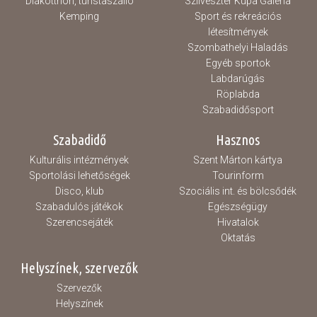
Diákotthon, turistaszálló
Szilveszter Kupa Galéria
Kemping
Sport és rekreációs
létesítmények
Szombathelyi Haladás
Egyéb sportok
Labdarúgás
Röplabda
Szabadidősport
Szabadidő
Hasznos
Kulturális intézmények
Szent Márton kártya
Sportolási lehetőségek
Tourinform
Disco, klub
Szociális int. és bölcsődék
Szabadulós játékok
Egészségügy
Szerencsejáték
Hivatalok
Oktatás
Helyszínek, szervezők
Szervezők
Helyszínek