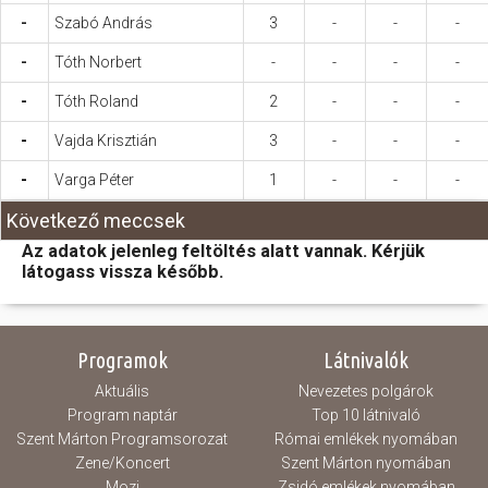
-
Szabó András
3
-
-
-
-
Tóth Norbert
-
-
-
-
-
Tóth Roland
2
-
-
-
-
Vajda Krisztián
3
-
-
-
-
Varga Péter
1
-
-
-
Következő meccsek
Az adatok jelenleg feltöltés alatt vannak. Kérjük
látogass vissza később.
Programok
Látnivalók
Aktuális
Nevezetes polgárok
Program naptár
Top 10 látnivaló
Szent Márton Programsorozat
Római emlékek nyomában
Zene/Koncert
Szent Márton nyomában
Mozi
Zsidó emlékek nyomában