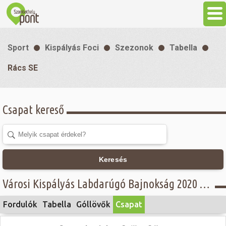
Aktuális
Sport
Kispályás Foci
Szezonok
Tabella
Programok
Rács SE
Látnivalók
Csapat kereső
Gasztronómia
Szállás
Keresés
Városi Kispályás Labdarúgó Bajnokság 2020 - B. csoport - Rács SE
Sport
Fordulók
Tabella
Góllövők
Csapat
Szabadidő