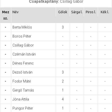
Csapatkapitány:
Csillag Gábor
Hasznos
Mez
Név
Gólok
Sárga l.
Piros l.
Kék l.
sz.
-
Berta Miklós
3
-
-
-
-
Boros Péter
-
-
-
-
-
Csillag Gábor
-
-
-
-
-
Czémán István
-
-
-
-
-
Dénes Ferenc
-
-
-
-
-
Dezső István
3
-
-
-
-
Fodor Máté
2
-
-
-
-
Gergő Tamás
1
-
-
-
-
Jóna Attila
4
-
-
-
-
Pungor Péter
1
-
-
-