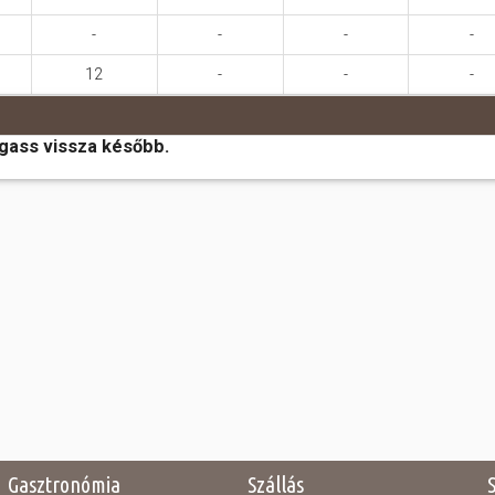
-
-
-
-
12
-
-
-
ogass vissza később.
Gasztronómia
Szállás