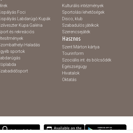
írek
Kulturális intézmények
ispályás Foci
Sportolási lehetőségek
ispályás Labdarúgó Kupák
Disco, klub
zilveszter Kupa Galéria
Szabadulós játékok
port és rekreációs
Szerencsejáték
Hasznos
étesítmények
zombathelyi Haladás
Szent Márton kártya
gyéb sportok
Tourinform
Labdarúgás
Szociális int. és bölcsődék
Röplabda
Egészségügy
zabadidősport
Hivatalok
Oktatás