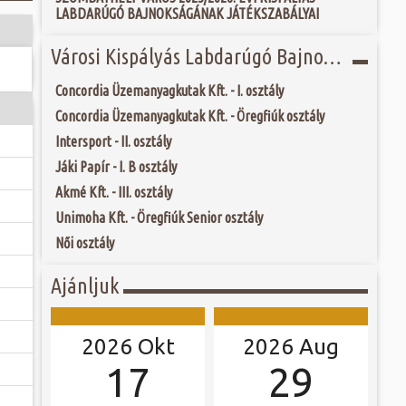
togatva...
 és szombat egy új valóság...
LABDARÚGÓ BAJNOKSÁGÁNAK JÁTÉKSZABÁLYAI
eumot 1968-ban
os (1903-1975),
ebész főorvos, aki
ójában, egyben
Városi Kispályás Labdarúgó Bajnokság 2018.
ó mérkőzésén a
egye közönségének
ra. A találkozó
eményét. A főorvos
ett játékkal és
lan szenvedéllyel
Concordia Üzemanyagkutak Kft. - I. osztály
ani a lépést a
yüttessel....
Concordia Üzemanyagkutak Kft. - Öregfiúk osztály
Intersport - II. osztály
Jáki Papír - I. B osztály
Akmé Kft. - III. osztály
Unimoha Kft. - Öregfiúk Senior osztály
Női osztály
Ajánljuk
2026 Okt
2026 Aug
17
29