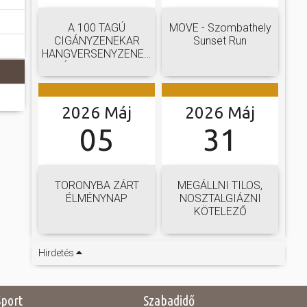
A 100 TAGÚ
MOVE - Szombathely
CIGÁNYZENEKAR
Sunset Run
HANGVERSENYZENEKARI
GÁLAKONCERTJE
2026 Máj
2026 Máj
05
31
TORONYBA ZÁRT
MEGÁLLNI TILOS,
ÉLMÉNYNAP
NOSZTALGIÁZNI
KÖTELEZŐ
Hirdetés
Sport
Szabadidő