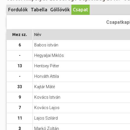
Előadás/Kiállítás
Egyéb spo
Tudóso
Fordulók
Tabella
Góllövők
Csapat
Gyerekeknek
nyomá
Labdarúgá
Csapatkap
Sport
Szomba
Röplabda
most
Mez sz.
Név
Buli/Disco
Szabadidő
Múzeu
6
Babos istván
Kiemelt rendezvények
kiállít
-
Hegyaljai Miklós
Fák öl
Tanfolyam, képzés
13
Hentsey Péter
Víz köz
Tábor
-
Horváth Attila
Összes látniv
Egyházi, vallási
33
Kajtár Máté
Egyebek
9
Kovács István
Ünnepek,
7
Kovács Lajos
megemlékezések
11
Lajos Szilárd
Megyei kitekintő
3
Markó Zoltán