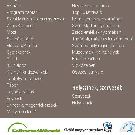
Aktuális
Nevezetes polgárok
Program naptár
Top 10 látnivaló
Szent Márton Programsorozat
Római emlékek nyomában
Zene/Koncert
Szent Márton nyomában
Mozi
Zsidó emlékek nyomában
Színház/Tánc
Tudósok, művészek nyomában
Előadás/Kiállítás
Szombathely régen és most
Gyerekeknek
Múzeumok, kiállítóhelyek
Sport
Fák ölelésében
Buli/Disco
Víz közelben
Kiemelt rendezvények
Összes látnivaló
Tanfolyam, képzés
Tábor
Helyszínek, szervezők
Egyházi, vallási
Szervezők
Egyebek
Helyszínek
Ünnepek, megemlékezések
Megyei kitekintő