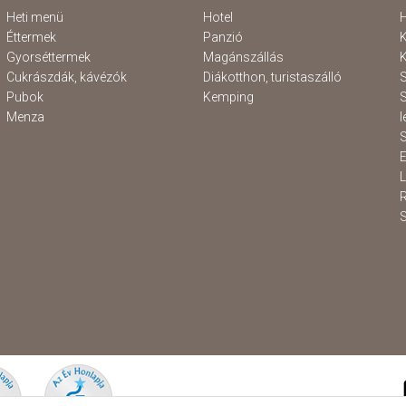
Heti menü
Hotel
H
Éttermek
Panzió
K
Gyorséttermek
Magánszállás
K
Cukrászdák, kávézók
Diákotthon, turistaszálló
S
Pubok
Kemping
S
Menza
l
S
E
S