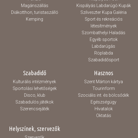
Magánszállás
Kispályás Labdarúgó Kupák
Diákotthon, turistaszálló
Szilveszter Kupa Galéria
Kemping
Sport és rekreációs
létesítmények
Szombathelyi Haladás
Egyéb sportok
Labdarúgás
Röplabda
Szabadidősport
Szabadidő
Hasznos
Kulturális intézmények
Szent Márton kártya
Sportolási lehetőségek
Tourinform
Disco, klub
Szociális int. és bölcsődék
Szabadulós játékok
Egészségügy
Szerencsejáték
Hivatalok
Oktatás
Helyszínek, szervezők
Szervezők