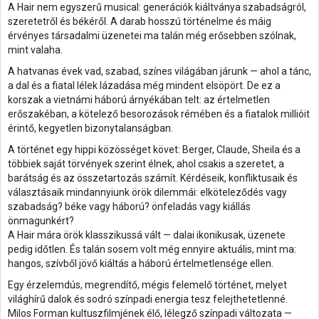
A Hair nem egyszerű musical: generációk kiáltványa szabadságról,
szeretetről és békéről. A darab hosszú történelme és máig
érvényes társadalmi üzenetei ma talán még erősebben szólnak,
mint valaha.
A hatvanas évek vad, szabad, színes világában járunk — ahol a tánc,
a dal és a fiatal lélek lázadása még mindent elsöpört. De ez a
korszak a vietnámi háború árnyékában telt: az értelmetlen
erőszakéban, a kötelező besorozások rémében és a fiatalok millióit
érintő, kegyetlen bizonytalanságban.
A történet egy hippi közösséget követ: Berger, Claude, Sheila és a
többiek saját törvények szerint élnek, ahol csakis a szeretet, a
barátság és az összetartozás számít. Kérdéseik, konfliktusaik és
választásaik mindannyiunk örök dilemmái: elköteleződés vagy
szabadság? béke vagy háború? önfeladás vagy kiállás
önmagunkért?
A Hair mára örök klasszikussá vált — dalai ikonikusak, üzenete
pedig időtlen. És talán sosem volt még ennyire aktuális, mint ma:
hangos, szívből jövő kiáltás a háború értelmetlensége ellen.
Egy érzelemdús, megrendítő, mégis felemelő történet, melyet
világhírű dalok és sodró színpadi energia tesz felejthetetlenné.
Milos Forman kultuszfilmjének élő, lélegző színpadi változata —