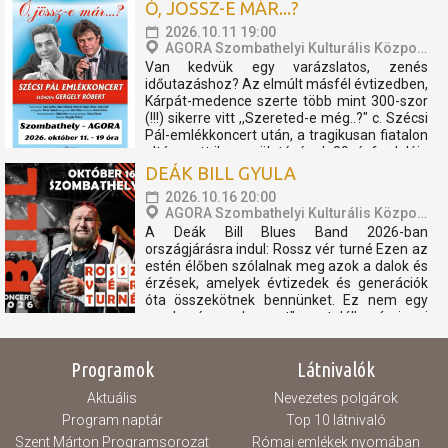
Thor, Pókember, Venom) műsorát, és a velük
Ó, JÖSSZ-E MÁR...?
való közös bemelegítést követően....
2026.10.11 19:00
AGORA Szombathelyi Kulturális Központ
Van kedvük egy varázslatos, zenés
időutazáshoz? Az elmúlt másfél évtizedben,
Kárpát-medence szerte több mint 300-szor
(!!!) sikerre vitt ,,Szereted-e még..?" c. Szécsi
Pál-emlékkoncert után, a tragikusan fiatalon
eltávozott ikon születésének 80. évfordulója
előtt Gergely Róbert és alkotótársai új
DEÁK BILL GYULA
produkcióval...
2026.10.16 20:00
AGORA Szombathelyi Kulturális Központ
A Deák Bill Blues Band 2026-ban
országjárásra indul: Rossz vér turné Ezen az
estén élőben szólalnak meg azok a dalok és
érzések, amelyek évtizedek és generációk
óta összekötnek bennünket. Ez nem egy
,,csak még egy koncert" - ez találkozás, igazi
blues. Ha eljössz, nem csak egy koncerten
leszel ott. Egy...
Programok
Látnivalók
Aktuális
Nevezetes polgárok
Program naptár
Top 10 látnivaló
Szent Márton Programsorozat
Római emlékek nyomában