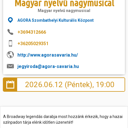
Magyar nyelvű nagymusical
Magyar nyelvű nagymusical
Hasznos
AGORA Szombathelyi Kulturális Központ
+3694312666
+36205029351
http://www.agorasavaria.hu/
jegyiroda@agora-savaria.hu
2026.06.12 (Péntek), 19:00
A Broadway legendás darabja most hozzánk érkezik, hogy a hazai
színpadon tárja elénk időtlen üzenetét!