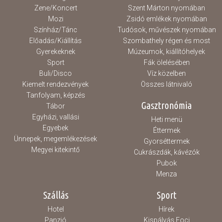
Zene/Koncert
Szent Márton nyomában
Mozi
Zsidó emlékek nyomában
Színház/Tánc
Tudósok, művészek nyomában
Előadás/Kiállítás
Szombathely régen és most
Gyerekeknek
Múzeumok, kiállítóhelyek
Sport
Fák ölelésében
Buli/Disco
Víz közelben
Kiemelt rendezvények
Összes látnivaló
Tanfolyam, képzés
Gasztronómia
Tábor
Egyházi, vallási
Heti menü
Egyebek
Éttermek
Ünnepek, megemlékezések
Gyorséttermek
Megyei kitekintő
Cukrászdák, kávézók
Pubok
Menza
Szállás
Sport
Hotel
Hírek
Panzió
Kispályás Foci