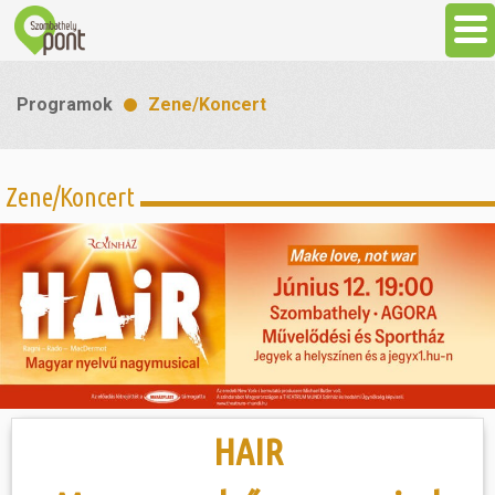
Aktuális
Programok
Zene/Koncert
Programok
Zene/Koncert
Látnivalók
Gasztronómia
Szállás
Sport
HAIR
Szabadidő