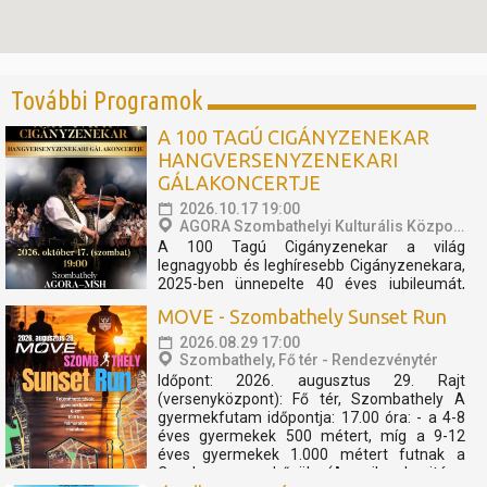
További Programok
A 100 TAGÚ CIGÁNYZENEKAR
HANGVERSENYZENEKARI
GÁLAKONCERTJE
2026.10.17 19:00
AGORA Szombathelyi Kulturális Központ
A 100 Tagú Cigányzenekar a világ
legnagyobb és leghíresebb Cigányzenekara,
2025-ben ünnepelte 40 éves jubileumát,
melynek apropóján egy fergeteges
MOVE - Szombathely Sunset Run
koncertshow született. Zenekar és TBG a
megtapasztalt sikerek mentén úgy
2026.08.29 17:00
döntöttek, hogy az előadást folytatólagosan
Szombathely, Fő tér - Rendezvénytér
2026-ban is bemutatóra tűzik. A...
Időpont: 2026. augusztus 29. Rajt
(versenyközpont): Fő tér, Szombathely A
gyermekfutam időpontja: 17.00 óra: - a 4-8
éves gyermekek 500 métert, míg a 9-12
éves gyermekek 1.000 métert futnak a
Cosplay szuperhősök (Amerika kapitány,