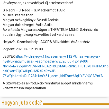
látványosan, szenvedéllyel, új értelmezésben!
G. Ragni – J. Rado – G. MacDermot: HAIR
Musical két részben
Magyar szövegkönyv: Szurdi András
Magyar dalszövegek: Valla Attila
Az előadás Magyarországon a THEATRUM MUNDI Színházi és
Irodalmi Ügynökség közvetítésével kerül színre.
Helyszín: Szombathely - AGORA Művelődési és Sportház
Időpont: 2026.06.12. 19.00
​​​JEGYEK
https://violin.jegyx1.hu/esemeny/11279/hair---magyar-
nyelvu-nagymusical---szombathely/2026-06-12-19-00?
fbclid=IwY2xjawPcLVRleHRuA2FlbQIxMABicmlkETF0T3k0TkJH
nslQxartZQGWiHpGJMRzRaPcv3P-
76WQlh4ettkkRuE734t1ss9I51_aem_KbIEhtw6fqHY3VtQSAPnfA
A Szervező és a Produkció fenntartja a jogot mindennemű
változtatással kapcsolatban.
Hogyan jutok oda?