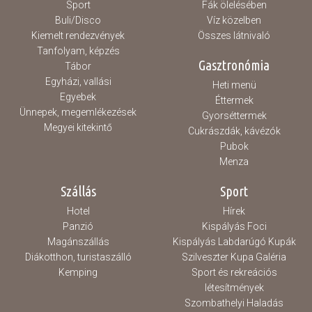
Sport
Fák ölelésében
Buli/Disco
Víz közelben
Kiemelt rendezvények
Összes látnivaló
Tanfolyam, képzés
Gasztronómia
Tábor
Egyházi, vallási
Heti menü
Egyebek
Éttermek
Ünnepek, megemlékezések
Gyorséttermek
Megyei kitekintő
Cukrászdák, kávézók
Pubok
Menza
Szállás
Sport
Hotel
Hírek
Panzió
Kispályás Foci
Magánszállás
Kispályás Labdarúgó Kupák
Diákotthon, turistaszálló
Szilveszter Kupa Galéria
Kemping
Sport és rekreációs
létesítmények
Szombathelyi Haladás