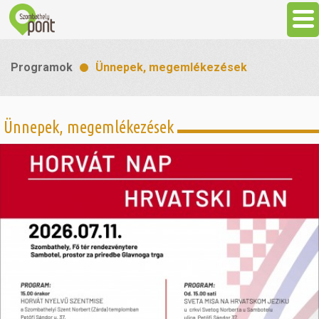
Aktuális
Programok
Ünnepek, megemlékezések
Programok
Ünnepek, megemlékezések
Látnivalók
Gasztronómia
Szállás
Sport
Szabadidő