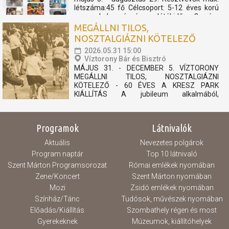
létszáma:45 fő Célcsoport: 5-12 éves korú
gyermekek részére Játékidő: 2 óra
Programelemek: Toronylátogatás és KRESZ
MEGÁLLNI TILOS,
Park A program keretében a csoportok
NOSZTALGIÁZNI KÖTELEZŐ
részére...
2026.05.31 15:00
Víztorony Bár és Bisztró
MÁJUS 31. - DECEMBER 5. VÍZTORONY
MEGÁLLNI TILOS, NOSZTALGIÁZNI
KÖTELEZŐ - 60 ÉVES A KRESZ PARK
KIÁLLÍTÁS A jubileum alkalmából,
felhívásunkra érkezett archív fotókból és
relikviákból nyílik kiállítás, mely megidézi a 60
éves KRESZ Park múltját. 1966-ban nyitotta
Programok
Látnivalók
meg kapuit városunk egyik ikonikus kedvelt...
Aktuális
Nevezetes polgárok
Program naptár
Top 10 látnivaló
Szent Márton Programsorozat
Római emlékek nyomában
Zene/Koncert
Szent Márton nyomában
Mozi
Zsidó emlékek nyomában
Színház/Tánc
Tudósok, művészek nyomában
Előadás/Kiállítás
Szombathely régen és most
Gyerekeknek
Múzeumok, kiállítóhelyek