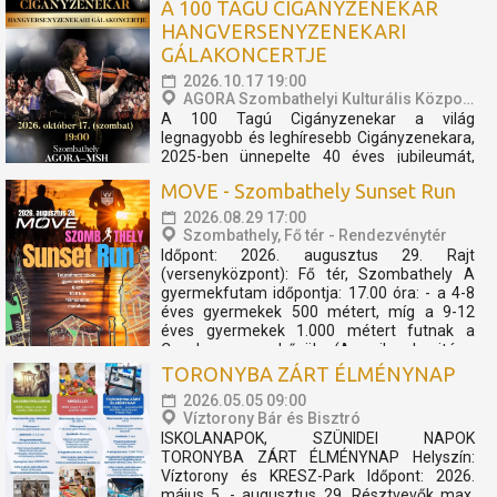
A 100 TAGÚ CIGÁNYZENEKAR
HANGVERSENYZENEKARI
GÁLAKONCERTJE
2026.10.17 19:00
AGORA Szombathelyi Kulturális Központ
A 100 Tagú Cigányzenekar a világ
legnagyobb és leghíresebb Cigányzenekara,
2025-ben ünnepelte 40 éves jubileumát,
melynek apropóján egy fergeteges
MOVE - Szombathely Sunset Run
koncertshow született. Zenekar és TBG a
megtapasztalt sikerek mentén úgy
2026.08.29 17:00
döntöttek, hogy az előadást folytatólagosan
Szombathely, Fő tér - Rendezvénytér
2026-ban is bemutatóra tűzik. A...
Időpont: 2026. augusztus 29. Rajt
(versenyközpont): Fő tér, Szombathely A
gyermekfutam időpontja: 17.00 óra: - a 4-8
éves gyermekek 500 métert, míg a 9-12
éves gyermekek 1.000 métert futnak a
Cosplay szuperhősök (Amerika kapitány,
Thor, Pókember, Venom) műsorát, és a velük
TORONYBA ZÁRT ÉLMÉNYNAP
való közös bemelegítést követően....
2026.05.05 09:00
Víztorony Bár és Bisztró
ISKOLANAPOK, SZÜNIDEI NAPOK
TORONYBA ZÁRT ÉLMÉNYNAP Helyszín:
Víztorony és KRESZ-Park Időpont: 2026.
május 5. - augusztus 29. Résztvevők max.