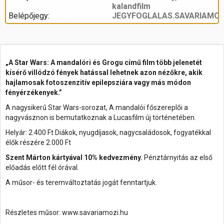
kalandfilm
Belépőjegy:
JEGYFOGLALAS.SAVARIAMOZ
„A Star Wars: A mandalóri és Grogu című film több jelenetét
kísérő villódzó fények hatással lehetnek azon nézőkre, akik
hajlamosak fotoszenzitív epilepsziára vagy más módon
fényérzékenyek.”
A nagysikerű Star Wars-sorozat, A mandalói főszereplői a
nagyvásznon is bemutatkoznak a Lucasfilm új történetében.
Helyár: 2.400 Ft Diákok, nyugdíjasok, nagycsaládosok, fogyatékkal
élők részére 2.000 Ft
Szent Márton kártyával 10% kedvezmény.
Pénztárnyitás az első
előadás előtt fél órával.
A műsor- és teremváltoztatás jogát fenntartjuk.
Részletes műsor: www.savariamozi.hu