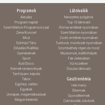
júliusában kerül a mozikba. Az Odüsszeia
főszereplői Matt Damon, Tom Holland,...
Programok
Látnivalók
Aktuális
Nevezetes polgárok
Program naptár
Top 10 látnivaló
Szent Márton Programsorozat
Római emlékek nyomában
Zene/Koncert
Szent Márton nyomában
Mozi
Zsidó emlékek nyomában
Színház/Tánc
Tudósok, művészek nyomában
Előadás/Kiállítás
Szombathely régen és most
Gyerekeknek
Múzeumok, kiállítóhelyek
Sport
Fák ölelésében
Buli/Disco
Víz közelben
Kiemelt rendezvények
Összes látnivaló
Tanfolyam, képzés
Gasztronómia
Tábor
Egyházi, vallási
Heti menü
Egyebek
Éttermek
Ünnepek, megemlékezések
Gyorséttermek
Megyei kitekintő
Cukrászdák, kávézók