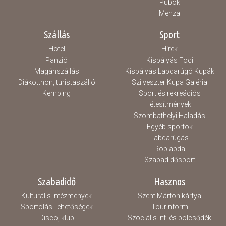
Pubok
Menza
Szállás
Sport
Hotel
Hírek
Panzió
Kispályás Foci
Magánszállás
Kispályás Labdarúgó Kupák
Diákotthon, turistaszálló
Szilveszter Kupa Galéria
Kemping
Sport és rekreációs
létesítmények
Szombathelyi Haladás
Egyéb sportok
Labdarúgás
Röplabda
Szabadidősport
Szabadidő
Hasznos
Kulturális intézmények
Szent Márton kártya
Sportolási lehetőségek
Tourinform
Disco, klub
Szociális int. és bölcsődék