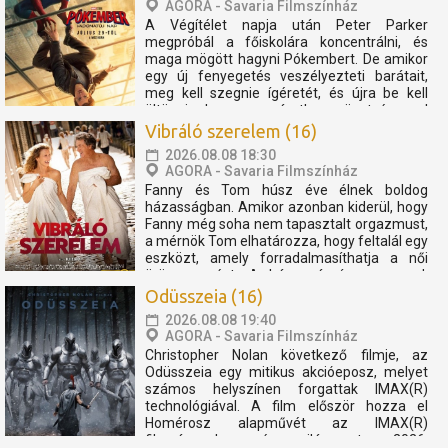
AGORA - Savaria Filmszínház
A Végítélet napja után Peter Parker
megpróbál a főiskolára koncentrálni, és
maga mögött hagyni Pókembert. De amikor
egy új fenyegetés veszélyezteti barátait,
meg kell szegnie ígéretét, és újra be kell
öltöznie, hogy egy váratlan szövetségessel
összefogva megvédje szeretteit. Helyár:
Vibráló szerelem (16)
2.400 Ft Diákok,...
2026.08.08 18:30
AGORA - Savaria Filmszínház
Fanny és Tom húsz éve élnek boldog
házasságban. Amikor azonban kiderül, hogy
Fanny még soha nem tapasztalt orgazmust,
a mérnök Tom elhatározza, hogy feltalál egy
eszközt, amely forradalmasíthatja a női
örömszerzést. A házaspár így egy vad,
mégis megható utazásra indul, amely tele
Odüsszeia (16)
van humorral, felfedezéssel...
2026.08.08 19:40
AGORA - Savaria Filmszínház
Christopher Nolan következő filmje, az
Odüsszeia egy mitikus akcióeposz, melyet
számos helyszínen forgattak IMAX(R)
technológiával. A film először hozza el
Homérosz alapművét az IMAX(R)
filmvásznakra, és világszerte 2026.