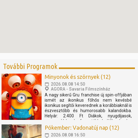
További Programok
Minyonok és szörnyek (12)
2026.08.08 14:50
AGORA - Savaria Filmszínház
A nagy sikerű Gru franchise új spin-offjában
ismét az ikonikus főhős nem kevésbé
ikonikus segítői keverednek a korábbiaknál is
észvesztőbb és humorosabb kalandokba.
Helyár: 2.400 Ft Diákok, nyugdíjasok,
nagycsaládosok, fogyatékkal élők részére
2.000 Ft Szent Márton kártyával 10%
Pókember: Vadonatúj nap (12)
kedvezmény. Pénztárnyitás...
2026.08.08 16:50