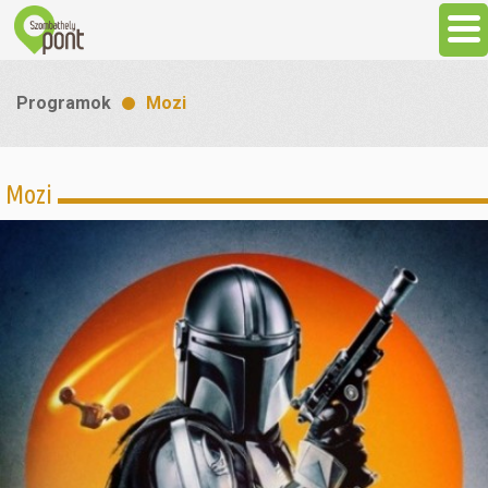
Aktuális
Programok
Mozi
Programok
Mozi
Látnivalók
Gasztronómia
Szállás
Sport
Szabadidő