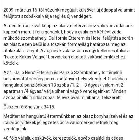
2009. március 16-tól házunk megújult külsővel, új étlappal valamint
felújított szobákkal várja régi és új vendégeit.
A mediterrán, kiváltképp az olasz életérzéshez való vonzódásunk
kapcsán merült fel a gondolat, hogy a csaknem két évtizede
működő szombathelyi California Étterem és Hotel felújítása során
az olasz, ezen belül is a toszkán formavilág határozta meg az
átalakulás irányát. Az új név kiválasztása is egy kellemes itáliai a
"Fekete Kakas Völgye" borvideken eltöltött vakáció emlékéhez
kötődik.
Az "Il Gallo Nero" Étterem és Panzió Szombathely történelmi
belvárosától néhány perces sétányira helyezkedik el. Családias
hangulatú panziónkban 13 szoba /1, 2 ill. 3 ágyas/ valamint 2
apartman /4 ágyas/ várja pihenni vágyó vendégeinket. Minden
szoba önálló fürdőszobás, televízióval, minibárral felszerelt.
Összes férőhelyünk 34 fő.
Mediterrán hangulatú éttermünkben az olasz konyha ízeivel és az
itáliai borvidékek jellegzetes boraival ismerkedhetnek meg
vendégeink.
40 főig vállaljuk esküvők, keresztelők, egyéb családi és céges