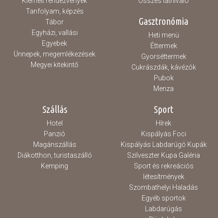
Kiemelt rendezvények
Összes látnivaló
Tanfolyam, képzés
Gasztronómia
Tábor
Egyházi, vallási
Heti menü
Egyebek
Éttermek
Ünnepek, megemlékezések
Gyorséttermek
Megyei kitekintő
Cukrászdák, kávézók
Pubok
Menza
Szállás
Sport
Hotel
Hírek
Panzió
Kispályás Foci
Magánszállás
Kispályás Labdarúgó Kupák
Diákotthon, turistaszálló
Szilveszter Kupa Galéria
Kemping
Sport és rekreációs
létesítmények
Szombathelyi Haladás
Egyéb sportok
Labdarúgás