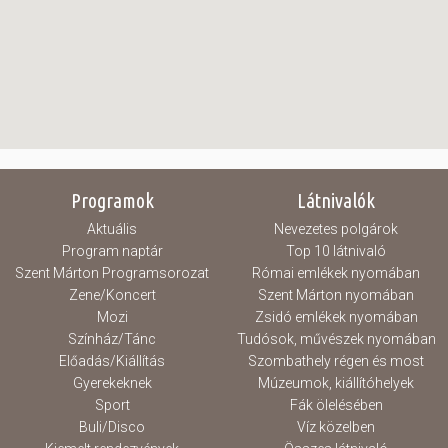
Programok
Látnivalók
Aktuális
Nevezetes polgárok
Program naptár
Top 10 látnivaló
Szent Márton Programsorozat
Római emlékek nyomában
Zene/Koncert
Szent Márton nyomában
Mozi
Zsidó emlékek nyomában
Színház/Tánc
Tudósok, művészek nyomában
Előadás/Kiállítás
Szombathely régen és most
Gyerekeknek
Múzeumok, kiállítóhelyek
Sport
Fák ölelésében
Buli/Disco
Víz közelben