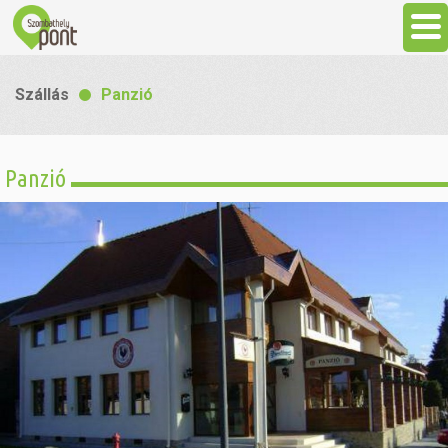
Aktuális
Szállás
Panzió
Programok
Panzió
Látnivalók
Gasztronómia
Szállás
Sport
Szabadidő