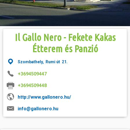
Hasznos
Il Gallo Nero - Fekete Kakas
Étterem és Panzió
Szombathely, Rumi út 21.
+3694509447
+3694509448
http://www.gallonero.hu/
info@gallonero.hu