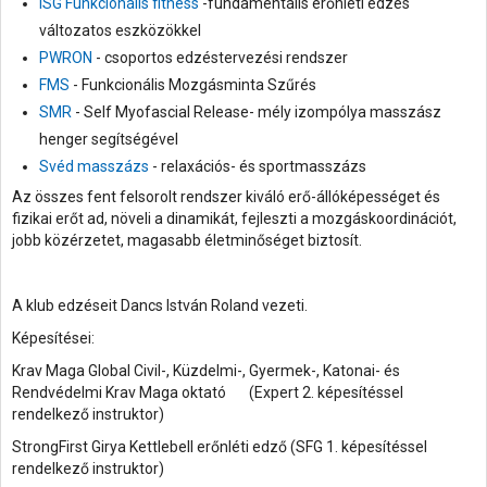
ISG
Funkcionális fitness
-fundamentális erőnléti edzés
változatos eszközökkel
PWRON
- csoportos edzéstervezési rendszer
FMS
- Funkcionális Mozgásminta Szűrés
SMR
- Self Myofascial Release- mély izompólya masszász
henger segítségével
Svéd masszázs
- relaxációs- és sportmasszázs
Az összes fent felsorolt rendszer kiváló erő-állóképességet és
fizikai erőt ad, növeli a dinamikát, fejleszti a mozgáskoordinációt,
jobb közérzetet, magasabb életminőséget biztosít.
A klub edzéseit Dancs István Roland vezeti.
Képesítései:
Krav Maga Global Civil-, Küzdelmi-, Gyermek-, Katonai- és
Rendvédelmi Krav Maga oktató (Expert 2. képesítéssel
rendelkező instruktor)
StrongFirst Girya Kettlebell erőnléti edző (SFG 1. képesítéssel
rendelkező instruktor)