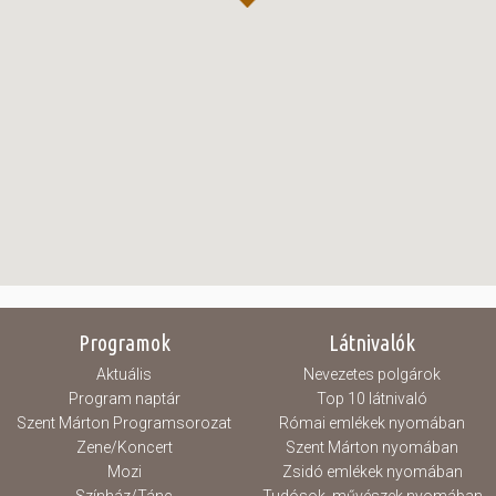
Programok
Látnivalók
Aktuális
Nevezetes polgárok
Program naptár
Top 10 látnivaló
Szent Márton Programsorozat
Római emlékek nyomában
Zene/Koncert
Szent Márton nyomában
Mozi
Zsidó emlékek nyomában