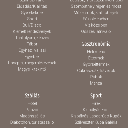
Színház/Tánc
Tudósok, művészek nyomában
Előadás/Kiállítás
Szombathely régen és most
Gyerekeknek
Múzeumok, kiállítóhelyek
Sport
Fák ölelésében
Buli/Disco
Víz közelben
Kiemelt rendezvények
Összes látnivaló
Tanfolyam, képzés
Gasztronómia
Tábor
Egyházi, vallási
Heti menü
Egyebek
Éttermek
Ünnepek, megemlékezések
Gyorséttermek
Megyei kitekintő
Cukrászdák, kávézók
Pubok
Menza
Szállás
Sport
Hotel
Hírek
Panzió
Kispályás Foci
Magánszállás
Kispályás Labdarúgó Kupák
Diákotthon, turistaszálló
Szilveszter Kupa Galéria