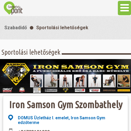
Aktuális
Szabadidő
Sportolási lehetőségek
Programok
Sportolási lehetőségek
Látnivalók
Gasztronómia
Szállás
Iron Samson Gym Szombathely
Sport
DOMUS Üzletház I. emelet, Iron Samson Gym
edzőterme
Szabadidő