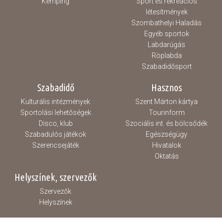
Kemping
Sport és rekreációs
létesítmények
Szombathelyi Haladás
Egyéb sportok
Labdarúgás
Röplabda
Szabadidősport
Szabadidő
Hasznos
Kulturális intézmények
Szent Márton kártya
Sportolási lehetőségek
Tourinform
Disco, klub
Szociális int. és bölcsődék
Szabadulós játékok
Egészségügy
Szerencsejáték
Hivatalok
Oktatás
Helyszínek, szervezők
Szervezők
Helyszínek