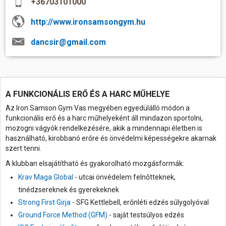
+36703101000
http://www.ironsamsongym.hu
Hasznos
dancsir@gmail.com
A FUNKCIONÁLIS ERŐ ÉS A HARC MŰHELYE
Az Iron Samson Gym Vas megyében egyedülálló módon a
funkcionális erő és a harc műhelyeként áll mindazon sportolni,
mozogni vágyók rendelkezésére, akik a mindennapi életben is
használható, kirobbanó erőre és önvédelmi képességekre akarnak
szert tenni.
A klubban elsajátítható és gyakorolható mozgásformák:
Krav Maga
Global
- utcai önvédelem felnőtteknek,
tinédzsereknek és gyerekeknek
Strong First Girja
- SFG Kettlebell, erőnléti edzés súlygolyóval
Ground Force Method (GFM)
- saját testsúlyos edzés