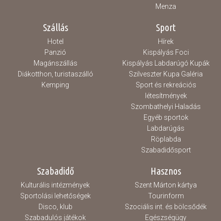
Menza
Szállás
Sport
Hotel
Hírek
Panzió
Kispályás Foci
Magánszállás
Kispályás Labdarúgó Kupák
Diákotthon, turistaszálló
Szilveszter Kupa Galéria
Kemping
Sport és rekreációs
létesítmények
Szombathelyi Haladás
Egyéb sportok
Labdarúgás
Röplabda
Szabadidősport
Szabadidő
Hasznos
Kulturális intézmények
Szent Márton kártya
Sportolási lehetőségek
Tourinform
Disco, klub
Szociális int. és bölcsődék
Szabadulós játékok
Egészségügy