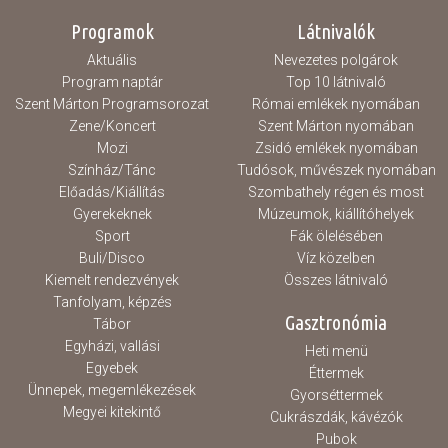
Programok
Látnivalók
Aktuális
Nevezetes polgárok
Program naptár
Top 10 látnivaló
Szent Márton Programsorozat
Római emlékek nyomában
Zene/Koncert
Szent Márton nyomában
Mozi
Zsidó emlékek nyomában
Színház/Tánc
Tudósok, művészek nyomában
Előadás/Kiállítás
Szombathely régen és most
Gyerekeknek
Múzeumok, kiállítóhelyek
Sport
Fák ölelésében
Buli/Disco
Víz közelben
Kiemelt rendezvények
Összes látnivaló
Tanfolyam, képzés
Gasztronómia
Tábor
Egyházi, vallási
Heti menü
Egyebek
Éttermek
Ünnepek, megemlékezések
Gyorséttermek
Megyei kitekintő
Cukrászdák, kávézók
Pubok