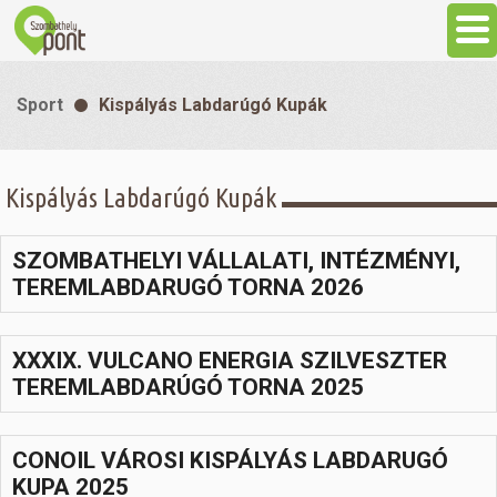
Aktuális
Sport
Kispályás Labdarúgó Kupák
Programok
Kispályás Labdarúgó Kupák
Látnivalók
SZOMBATHELYI VÁLLALATI, INTÉZMÉNYI,
Gasztronómia
TEREMLABDARUGÓ TORNA 2026
Szállás
XXXIX. VULCANO ENERGIA SZILVESZTER
TEREMLABDARÚGÓ TORNA 2025
Sport
CONOIL VÁROSI KISPÁLYÁS LABDARUGÓ
Szabadidő
KUPA 2025