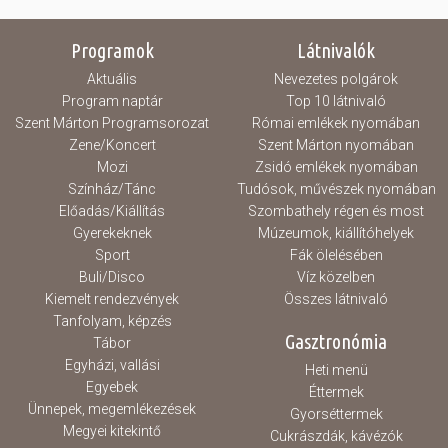
Programok
Látnivalók
Aktuális
Nevezetes polgárok
Program naptár
Top 10 látnivaló
Szent Márton Programsorozat
Római emlékek nyomában
Zene/Koncert
Szent Márton nyomában
Mozi
Zsidó emlékek nyomában
Színház/Tánc
Tudósok, művészek nyomában
Előadás/Kiállítás
Szombathely régen és most
Gyerekeknek
Múzeumok, kiállítóhelyek
Sport
Fák ölelésében
Buli/Disco
Víz közelben
Kiemelt rendezvények
Összes látnivaló
Tanfolyam, képzés
Gasztronómia
Tábor
Egyházi, vallási
Heti menü
Egyebek
Éttermek
Ünnepek, megemlékezések
Gyorséttermek
Megyei kitekintő
Cukrászdák, kávézók