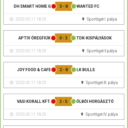
DH SMART HOME G
5 - 8
WANTED FC
2023.05.11 18:20
Sportliget I. pálya
APTIV ÖREGFIÚK
0 - 3
TDK-KISPÁLYÁSOK
2023.05.11 18:20
Sportliget II.pálya
JOY FOOD & CAFE
2 - 8
LK BULLS
2023.05.11 18:20
Sportliget III. pálya
VASI KORALL KFT.
2 - 5
ÖLBŐI HORGÁSZTÓ
2023.05.11 18:20
Sportliget IV. pálya