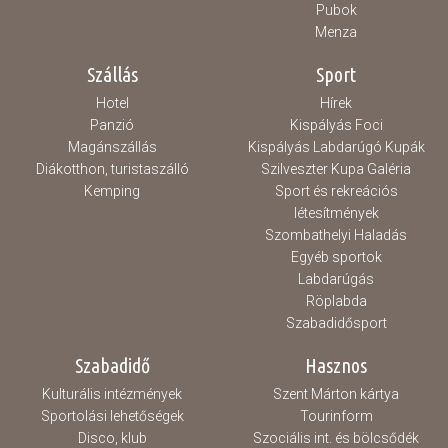
Pubok
Menza
Szállás
Sport
Hotel
Hírek
Panzió
Kispályás Foci
Magánszállás
Kispályás Labdarúgó Kupák
Diákotthon, turistaszálló
Szilveszter Kupa Galéria
Kemping
Sport és rekreációs
létesítmények
Szombathelyi Haladás
Egyéb sportok
Labdarúgás
Röplabda
Szabadidősport
Szabadidő
Hasznos
Kulturális intézmények
Szent Márton kártya
Sportolási lehetőségek
Tourinform
Disco, klub
Szociális int. és bölcsődék