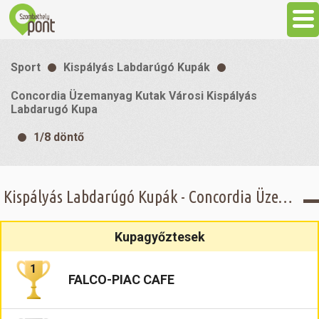
Aktuális
Sport
Kispályás Labdarúgó Kupák
Programok
Concordia Üzemanyag Kutak Városi Kispályás
Labdarugó Kupa
Látnivalók
1/8 döntő
Gasztronómia
Kispályás Labdarúgó Kupák - Concordia Üzemanyag Kutak Városi Kispályás Labdarugó Kupa - 1/8 döntő
Szállás
Kupagyőztesek
Sport
1
FALCO-PIAC CAFE
Szabadidő