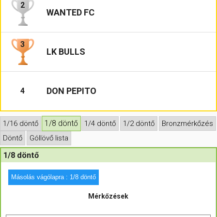
2
WANTED FC
Hasznos
3
LK BULLS
DON PEPITO
4
1/8 döntő
1/16 döntő
1/4 döntő
1/2 döntő
Bronzmérkőzés
Döntő
Góllövő lista
1/8 döntő
Másolás vágólapra : 1/8 döntő
Mérkőzések