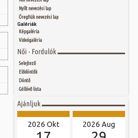
togatva...
 és szombat egy új valóság...
eumot 1968-ban
Nyílt nevezési lap
os (1903-1975),
ebész főorvos, aki
ójában, egyben
Öregfiúk nevezési lap
ó mérkőzésén a
egye közönségének
Galériák
ra. A találkozó
eményét. A főorvos
ett játékkal és
lan szenvedéllyel
Képgaléria
ani a lépést a
yüttessel....
Videógaléria
Női - Fordulók
Selejtező
Elődöntők
Döntő
Góllövő lista
Ajánljuk
2026 Okt
2026 Aug
17
29