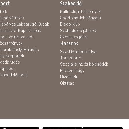
Sport
Szabadidő
írek
Kulturális intézmények
ispályás Foci
Sportolási lehetőségek
ispályás Labdarúgó Kupák
Disco, klub
zilveszter Kupa Galéria
Szabadulós játékok
port és rekreációs
Szerencsejáték
Hasznos
étesítmények
zombathelyi Haladás
Szent Márton kártya
gyéb sportok
Tourinform
Labdarúgás
Szociális int. és bölcsődék
Röplabda
Egészségügy
zabadidősport
Hivatalok
Oktatás