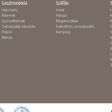
Gasztronómia
Szállás
Heti menü
Hotel
H
Éttermek
Panzió
K
Gyorséttermek
Magánszállás
K
Cukrászdák, kávézók
Diákotthon, turistaszálló
S
Pubok
Kemping
S
Menza
l
S
E
S