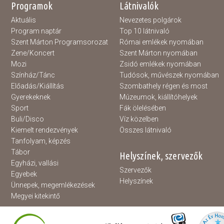
Programok
Látnivalók
Aktuális
Nevezetes polgárok
Program naptár
Top 10 látnivaló
Szent Márton Programsorozat
Római emlékek nyomában
Zene/Koncert
Szent Márton nyomában
Mozi
Zsidó emlékek nyomában
Színház/Tánc
Tudósok, művészek nyomában
Előadás/Kiállítás
Szombathely régen és most
Gyerekeknek
Múzeumok, kiállítóhelyek
Sport
Fák ölelésében
Buli/Disco
Víz közelben
Kiemelt rendezvények
Összes látnivaló
Tanfolyam, képzés
Tábor
Helyszínek, szervezők
Egyházi, vallási
Szervezők
Egyebek
Helyszínek
Ünnepek, megemlékezések
Megyei kitekintő