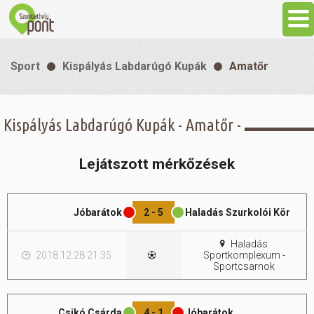
Aktuális
Sport
Kispályás Labdarúgó Kupák
Amatőr
Programok
Kispályás Labdarúgó Kupák - Amatőr -
Látnivalók
Lejátszott mérkőzések
Gasztronómia
Jóbarátok
2 - 5
Haladás Szurkolói Kör
Szállás
Haladás
2018.12.28 21:35
Sportkomplexum -
Sport
Sportcsarnok
Szabadidő
Csikó Csárda
4 - 1
Jóbarátok