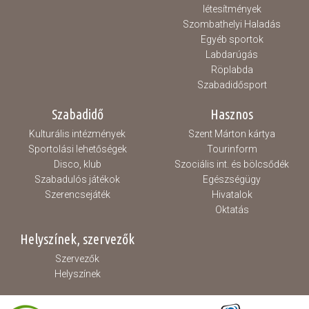
létesítmények
Szombathelyi Haladás
Egyéb sportok
Labdarúgás
Röplabda
Szabadidősport
Szabadidő
Hasznos
Kulturális intézmények
Szent Márton kártya
Sportolási lehetőségek
Tourinform
Disco, klub
Szociális int. és bölcsődék
Szabadulós játékok
Egészségügy
Szerencsejáték
Hivatalok
Oktatás
Helyszínek, szervezők
Szervezők
Helyszínek