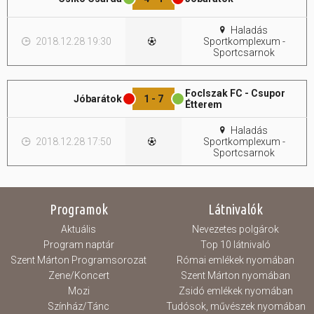
Hasznos
Haladás
2018.12.28 19:30
Sportkomplexum -
Sportcsarnok
FocIszak FC - Csupor
Jóbarátok
1 - 7
Étterem
Haladás
2018.12.28 17:50
Sportkomplexum -
Sportcsarnok
Programok
Látnivalók
Aktuális
Nevezetes polgárok
Program naptár
Top 10 látnivaló
Szent Márton Programsorozat
Római emlékek nyomában
Zene/Koncert
Szent Márton nyomában
Mozi
Zsidó emlékek nyomában
Színház/Tánc
Tudósok, művészek nyomában