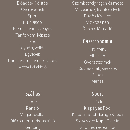
Előadás/Kiállítás
Szombathely régen és most
Gyerekeknek
Múzeumok, kiállítóhelyek
Sport
Fák ölelésében
Buli/Disco
Víz közelben
Kiemelt rendezvények
Összes látnivaló
Tanfolyam, képzés
Gasztronómia
Tábor
Egyházi, vallási
Heti menü
Egyebek
Éttermek
Ünnepek, megemlékezések
Gyorséttermek
Megyei kitekintő
Cukrászdák, kávézók
Pubok
Menza
Szállás
Sport
Hotel
Hírek
Panzió
Kispályás Foci
Magánszállás
Kispályás Labdarúgó Kupák
Diákotthon, turistaszálló
Szilveszter Kupa Galéria
Kemping
Sport és rekreációs