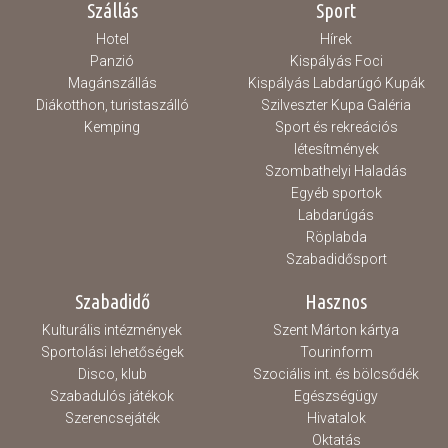
Szállás
Sport
Hotel
Hírek
Panzió
Kispályás Foci
Magánszállás
Kispályás Labdarúgó Kupák
Diákotthon, turistaszálló
Szilveszter Kupa Galéria
Kemping
Sport és rekreációs
létesítmények
Szombathelyi Haladás
Egyéb sportok
Labdarúgás
Röplabda
Szabadidősport
Szabadidő
Hasznos
Kulturális intézmények
Szent Márton kártya
Sportolási lehetőségek
Tourinform
Disco, klub
Szociális int. és bölcsődék
Szabadulós játékok
Egészségügy
Szerencsejáték
Hivatalok
Oktatás