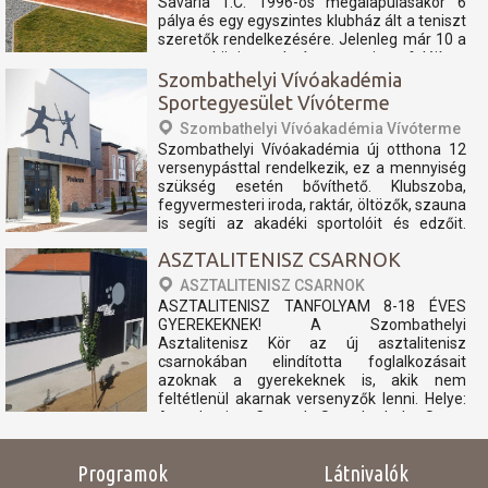
Savaria T.C. 1996-os megalapulásakor 6
pálya és egy egyszintes klubház ált a teniszt
szeretők rendelkezésére. Jelenleg már 10 a
nemzetközi szabvány szerint felújított
teniszpályán és...
Szombathelyi Vívóakadémia
Sportegyesület Vívóterme
Szombathelyi Vívóakadémia Vívóterme
Szombathelyi Vívóakadémia új otthona 12
versenypásttal rendelkezik, ez a mennyiség
szükség esetén bővíthető. Klubszoba,
fegyvermesteri iroda, raktár, öltözők, szauna
is segíti az akadéki sportolóit és edzőit.
nyitvatartás: péntek 15:00-20:00 szombat
ASZTALITENISZ CSARNOK
Zárva vasárnap Zárva hétfő...
ASZTALITENISZ CSARNOK
ASZTALITENISZ TANFOLYAM 8-18 ÉVES
GYEREKEKNEK! A Szombathelyi
Asztalitenisz Kör az új asztalitenisz
csarnokában elindította foglalkozásait
azoknak a gyerekeknek is, akik nem
feltétlenül akarnak versenyzők lenni. Helye:
Asztaltenisz Csarnok Szombathely, Szent
László király utca 6. Ideje: Hétfő és
csütörtök...
Programok
Látnivalók