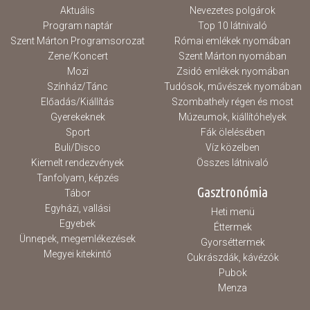
Aktuális
Nevezetes polgárok
Program naptár
Top 10 látnivaló
Szent Márton Programsorozat
Római emlékek nyomában
Zene/Koncert
Szent Márton nyomában
Mozi
Zsidó emlékek nyomában
Színház/Tánc
Tudósok, művészek nyomában
Előadás/Kiállítás
Szombathely régen és most
Gyerekeknek
Múzeumok, kiállítóhelyek
Sport
Fák ölelésében
Buli/Disco
Víz közelben
Kiemelt rendezvények
Összes látnivaló
Tanfolyam, képzés
Gasztronómia
Tábor
Egyházi, vallási
Heti menü
Egyebek
Éttermek
Ünnepek, megemlékezések
Gyorséttermek
Megyei kitekintő
Cukrászdák, kávézók
Pubok
Menza