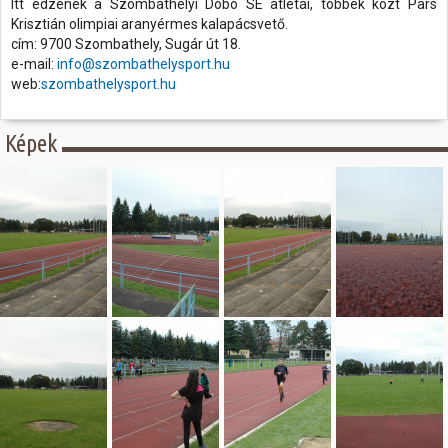
Itt edzenek a Szombathelyi Dobó SE atlétái, többek közt Pars
Krisztián olimpiai aranyérmes kalapácsvető.
cím: 9700 Szombathely, Sugár út 18.
e-mail:
info@szombathelysport.hu
web:
szombathelysport.hu
Képek