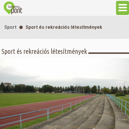
Aktuális
Sport
Sport és rekreációs létesítmények
Programok
Sport és rekreációs létesítmények
Látnivalók
Gasztronómia
Szállás
Sport
Szabadidő