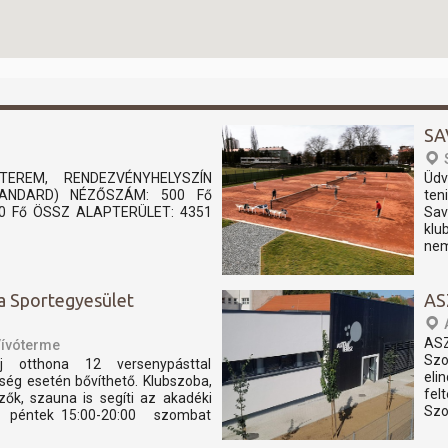
SA
TEREM, RENDEZVÉNYHELYSZÍN
Üdv
STANDARD) NÉZŐSZÁM: 500 Fő
ten
0 Fő ÖSSZ ALAPTERÜLET: 4351
Sav
klu
nem
a Sportegyesület
AS
AS
Vívóterme
Szo
j otthona 12 versenypásttal
eli
ség esetén bővíthető. Klubszoba,
fel
özők, szauna is segíti az akadéki
Szo
tás: péntek 15:00-20:00 szombat