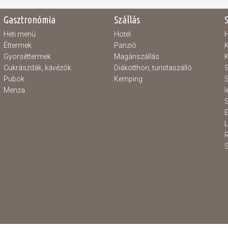
Gasztronómia
Szállás
Heti menü
Hotel
H
Éttermek
Panzió
K
Gyorséttermek
Magánszállás
K
Cukrászdák, kávézók
Diákotthon, turistaszálló
S
Pubok
Kemping
S
Menza
l
S
E
S