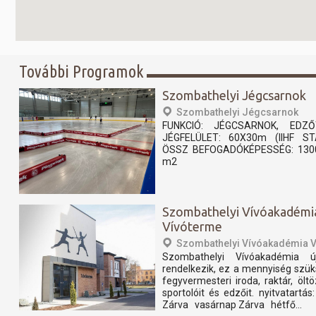
További Programok
Szombathelyi Jégcsarnok
Szombathelyi Jégcsarnok
FUNKCIÓ: JÉGCSARNOK, EDZŐ
JÉGFELÜLET: 60X30m (IIHF 
ÖSSZ BEFOGADÓKÉPESSÉG: 130
m2
Szombathelyi Vívóakadémi
Vívóterme
Szombathelyi Vívóakadémia 
Szombathelyi Vívóakadémia ú
rendelkezik, ez a mennyiség szük
fegyvermesteri iroda, raktár, ölt
sportolóit és edzőit. nyitvatar
Zárva vasárnap Zárva hétfő...