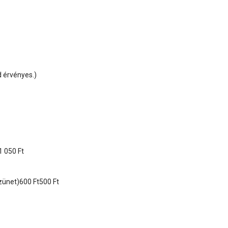
d érvényes.)
1 050 Ft
zünet)600 Ft500 Ft