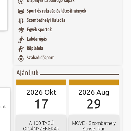
Kispályás Labdarúgó Kupák
 és szombat egy új valóság...
Sport és rekreációs létesítmények
étlen véletlen
ntőségű régészeti
ójában, egyben
ó mérkőzésén a
etű Isis istennő
Szombathelyi Haladás
ra. A találkozó
agványaira és
ett játékkal és
Szombathelyen. Az
Egyéb sportok
ani a lépést a
tározó kulturális
yüttessel....
homlokzat...
Labdarúgás
Röplabda
Szabadidősport
Ajánljuk
2026 Okt
2026 Aug
17
29
csak
A 100 TAGÚ
MOVE - Szombathely
CIGÁNYZENEKAR
Sunset Run