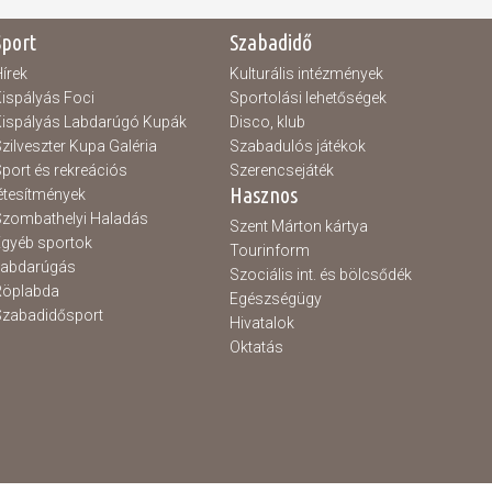
Sport
Szabadidő
írek
Kulturális intézmények
ispályás Foci
Sportolási lehetőségek
ispályás Labdarúgó Kupák
Disco, klub
zilveszter Kupa Galéria
Szabadulós játékok
port és rekreációs
Szerencsejáték
Hasznos
étesítmények
zombathelyi Haladás
Szent Márton kártya
gyéb sportok
Tourinform
Labdarúgás
Szociális int. és bölcsődék
Röplabda
Egészségügy
zabadidősport
Hivatalok
Oktatás