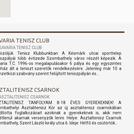
VARIA TENISZ CLUB
SAVARIA TENISZ CLUB
özöljük Tenisz Klubbunkban A Késmárk utcai sporttelep
iszpályái több évtizede Szombathely város részét képezik. A
aria T.C. 1996-os megalapulásakor 6 pálya és egy egyszintes
bház ált a teniszt szeretők rendelkezésére. Jelenleg már 10 a
zetközi szabvány szerint felújított teniszpályán és...
ZTALITENISZ CSARNOK
ASZTALITENISZ CSARNOK
ZTALITENISZ TANFOLYAM 8-18 ÉVES GYEREKEKNEK! A
mbathelyi Asztalitenisz Kör az új asztalitenisz csarnokában
ndította foglalkozásait azoknak a gyerekeknek is, akik nem
tétlenül akarnak versenyzők lenni. Helye: Asztaltenisz Csarnok
mbathely, Szent László király utca 6. Ideje: Hétfő és csütörtök...