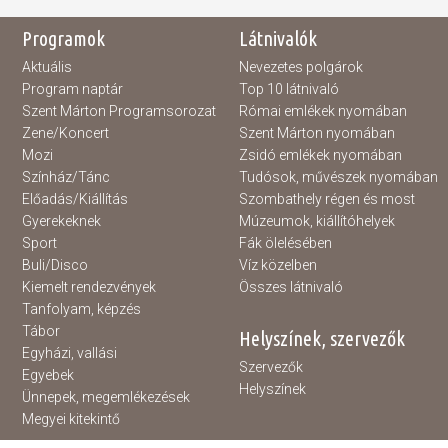
Programok
Látnivalók
Aktuális
Nevezetes polgárok
Program naptár
Top 10 látnivaló
Szent Márton Programsorozat
Római emlékek nyomában
Zene/Koncert
Szent Márton nyomában
Mozi
Zsidó emlékek nyomában
Színház/Tánc
Tudósok, művészek nyomában
Előadás/Kiállítás
Szombathely régen és most
Gyerekeknek
Múzeumok, kiállítóhelyek
Sport
Fák ölelésében
Buli/Disco
Víz közelben
Kiemelt rendezvények
Összes látnivaló
Tanfolyam, képzés
Tábor
Helyszínek, szervezők
Egyházi, vallási
Szervezők
Egyebek
Helyszínek
Ünnepek, megemlékezések
Megyei kitekintő