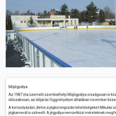
Előadás/Kiállítás
Egyéb spo
Tudóso
Gyerekeknek
nyomá
Labdarúgá
Sport
Szomba
Röplabda
most
Buli/Disco
Szabadidő
Múzeu
Kiemelt rendezvények
kiállít
Fák öl
Tanfolyam, képzés
Víz köz
Tábor
Összes látniv
Egyházi, vallási
Egyebek
Műjégpálya
Az 1987 óta üzemelő szombathelyi Műjégpálya országosan is közked
Ünnepek,
időszakosan, az időjárás függvényében általában november köze
megemlékezések
A korcsolyázást, illetve a jégkorongozási lehetőségeket Mikulás
Megyei kitekintő
jégkarnevál is színesíti. A jégpálya nemzetközi méreteknek megf