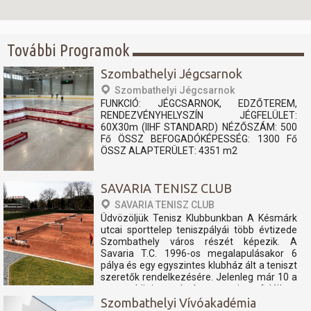
További Programok
Szombathelyi Jégcsarnok
Szombathelyi Jégcsarnok
FUNKCIÓ: JÉGCSARNOK, EDZŐTEREM,
RENDEZVÉNYHELYSZÍN JÉGFELÜLET:
60X30m (IIHF STANDARD) NÉZŐSZÁM: 500
Fő ÖSSZ BEFOGADÓKÉPESSÉG: 1300 Fő
ÖSSZ ALAPTERÜLET: 4351 m2
SAVARIA TENISZ CLUB
SAVARIA TENISZ CLUB
Üdvözöljük Tenisz Klubbunkban A Késmárk
utcai sporttelep teniszpályái több évtizede
Szombathely város részét képezik. A
Savaria T.C. 1996-os megalapulásakor 6
pálya és egy egyszintes klubház ált a teniszt
szeretők rendelkezésére. Jelenleg már 10 a
nemzetközi szabvány szerint felújított
teniszpályán és...
Szombathelyi Vívóakadémia