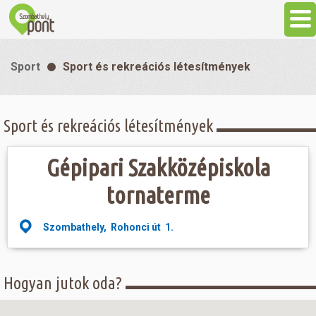
Aktuális
Sport
Sport és rekreációs létesítmények
Programok
Sport és rekreációs létesítmények
Látnivalók
Gépipari Szakközépiskola
Gasztronómia
tornaterme
Szállás
Szombathely, Rohonci út 1.
Sport
Hogyan jutok oda?
Szabadidő