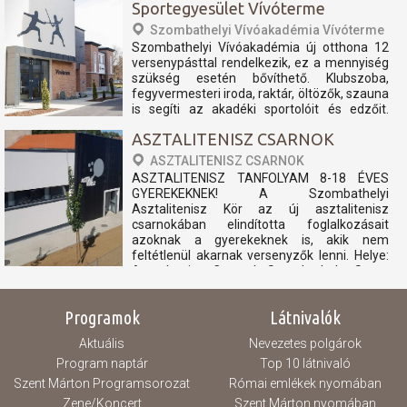
Sportegyesület Vívóterme
Szombathelyi Vívóakadémia Vívóterme
Szombathelyi Vívóakadémia új otthona 12
versenypásttal rendelkezik, ez a mennyiség
szükség esetén bővíthető. Klubszoba,
fegyvermesteri iroda, raktár, öltözők, szauna
is segíti az akadéki sportolóit és edzőit.
nyitvatartás: péntek 15:00-20:00 szombat
ASZTALITENISZ CSARNOK
Zárva vasárnap Zárva hétfő...
ASZTALITENISZ CSARNOK
ASZTALITENISZ TANFOLYAM 8-18 ÉVES
GYEREKEKNEK! A Szombathelyi
Asztalitenisz Kör az új asztalitenisz
csarnokában elindította foglalkozásait
azoknak a gyerekeknek is, akik nem
feltétlenül akarnak versenyzők lenni. Helye:
Asztaltenisz Csarnok Szombathely, Szent
László király utca 6. Ideje: Hétfő és
csütörtök...
Programok
Látnivalók
Aktuális
Nevezetes polgárok
Program naptár
Top 10 látnivaló
Szent Márton Programsorozat
Római emlékek nyomában
Zene/Koncert
Szent Márton nyomában