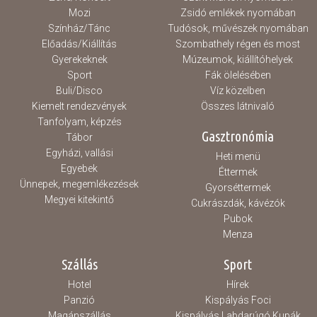
Mozi
Zsidó emlékek nyomában
Színház/Tánc
Tudósok, művészek nyomában
Előadás/Kiállítás
Szombathely régen és most
Gyerekeknek
Múzeumok, kiállítóhelyek
Sport
Fák ölelésében
Buli/Disco
Víz közelben
Kiemelt rendezvények
Összes látnivaló
Tanfolyam, képzés
Gasztronómia
Tábor
Egyházi, vallási
Heti menü
Egyebek
Éttermek
Ünnepek, megemlékezések
Gyorséttermek
Megyei kitekintő
Cukrászdák, kávézók
Pubok
Menza
Szállás
Sport
Hotel
Hírek
Panzió
Kispályás Foci
Magánszállás
Kispályás Labdarúgó Kupák