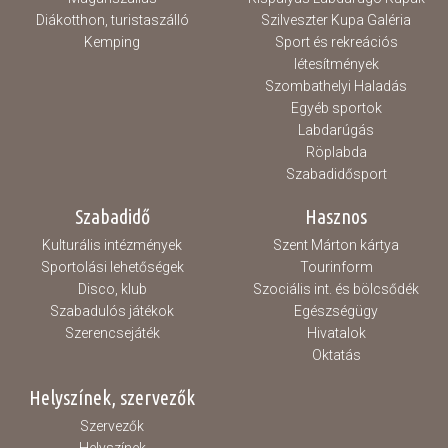
Diákotthon, turistaszálló
Szilveszter Kupa Galéria
Kemping
Sport és rekreációs
létesítmények
Szombathelyi Haladás
Egyéb sportok
Labdarúgás
Röplabda
Szabadidősport
Szabadidő
Hasznos
Kulturális intézmények
Szent Márton kártya
Sportolási lehetőségek
Tourinform
Disco, klub
Szociális int. és bölcsődék
Szabadulós játékok
Egészségügy
Szerencsejáték
Hivatalok
Oktatás
Helyszínek, szervezők
Szervezők