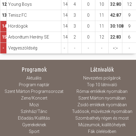
12
Young Boys
14
4
0
10
32:80
12
13
Tenisz FC
14
3
0
11
42:87
9
14
Hördögök
14
3
0
11
30:108
9
15
Arborétum Herény SE
14
2
0
12
22:83
6
-
Vegyeszöldség
-
-
-
-
-:-
-
Programok
Látnivalók
Aktuális
Nevezetes polgárok
Program naptár
Top 10 látnivaló
Szent Márton Programsorozat
Római emlékek nyomában
Zene/Koncert
Szent Márton nyomában
Mozi
Zsidó emlékek nyomában
Színház/Tánc
Tudósok, művészek nyomában
Előadás/Kiállítás
Szombathely régen és most
Gyerekeknek
Múzeumok, kiállítóhelyek
Sport
Fák ölelésében