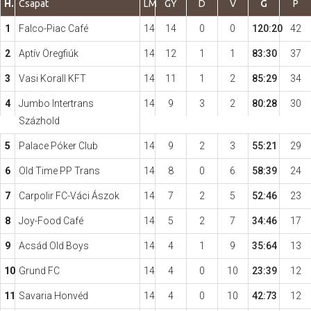
H.
Csapat
LM
GY
D
V
G
P
1
Falco-Piac Café
14
14
0
0
120:20
42
Hasznos
2
Aptív Öregfiúk
14
12
1
1
83:30
37
3
Vasi Korall KFT
14
11
1
2
85:29
34
4
Jumbo Intertrans
14
9
3
2
80:28
30
Százhold
5
Palace Póker Club
14
9
2
3
55:21
29
6
Old Time PP Trans
14
8
0
6
58:39
24
7
Carpolir FC-Váci Ászok
14
7
2
5
52:46
23
8
Joy-Food Café
14
5
2
7
34:46
17
9
Acsád Old Boys
14
4
1
9
35:64
13
10
Grund FC
14
4
0
10
23:39
12
11
Savaria Honvéd
14
4
0
10
42:73
12