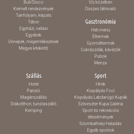
Buli/Disco
Víz közelben
Kiemelt rendezvények
Összes látnivaló
Tanfolyam, képzés
Gasztronómia
Tábor
Egyházi, vallási
Heti menü
Egyebek
Éttermek
Ünnepek, megemlékezések
Gyorséttermek
Megyei kitekintő
Cukrászdák, kávézók
Pubok
Menza
Szállás
Sport
Hotel
Hírek
Panzió
Kispályás Foci
Magánszállás
Kispályás Labdarúgó Kupák
Diákotthon, turistaszálló
Szilveszter Kupa Galéria
Kemping
Sport és rekreációs
létesítmények
Szombathelyi Haladás
Egyéb sportok