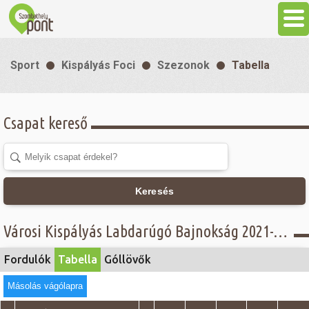
Aktuális
Sport
Kispályás Foci
Szezonok
Tabella
Programok
Csapat kereső
Látnivalók
Gasztronómia
Keresés
Szállás
Városi Kispályás Labdarúgó Bajnokság 2021-22 - Tabella - Öregfiúk csoport, Concordia Üzemanyagkutak Kft.
Sport
Fordulók
Tabella
Góllövők
Másolás vágólapra
Szabadidő