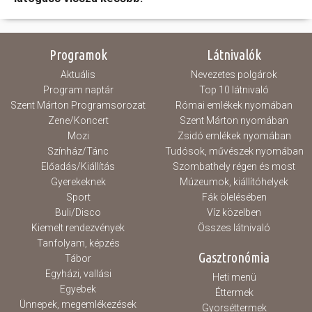
Programok
Látnivalók
Aktuális
Nevezetes polgárok
Program naptár
Top 10 látnivaló
Szent Márton Programsorozat
Római emlékek nyomában
Zene/Koncert
Szent Márton nyomában
Mozi
Zsidó emlékek nyomában
Színház/Tánc
Tudósok, művészek nyomában
Előadás/Kiállítás
Szombathely régen és most
Gyerekeknek
Múzeumok, kiállítóhelyek
Sport
Fák ölelésében
Buli/Disco
Víz közelben
Kiemelt rendezvények
Összes látnivaló
Tanfolyam, képzés
Gasztronómia
Tábor
Egyházi, vallási
Heti menü
Egyebek
Éttermek
Ünnepek, megemlékezések
Gyorséttermek