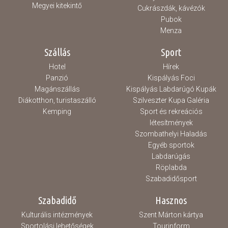
Megyei kitekintő
Cukrászdák, kávézók
Pubok
Menza
Szállás
Sport
Hotel
Hírek
Panzió
Kispályás Foci
Magánszállás
Kispályás Labdarúgó Kupák
Diákotthon, turistaszálló
Szilveszter Kupa Galéria
Kemping
Sport és rekreációs
létesítmények
Szombathelyi Haladás
Egyéb sportok
Labdarúgás
Röplabda
Szabadidősport
Szabadidő
Hasznos
Kulturális intézmények
Szent Márton kártya
Sportolási lehetőségek
Tourinform