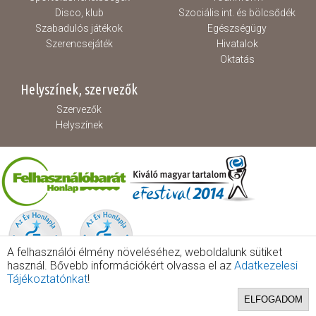
Disco, klub
Szociális int. és bölcsődék
Szabadulós játékok
Egészségügy
Szerencsejáték
Hivatalok
Oktatás
Helyszínek, szervezők
Szervezők
Helyszínek
A felhasználói élmény növeléséhez, weboldalunk sütiket
használ. Bővebb információkért olvassa el az
Adatkezelesi
Tájékoztatónkat
!
ELFOGADOM