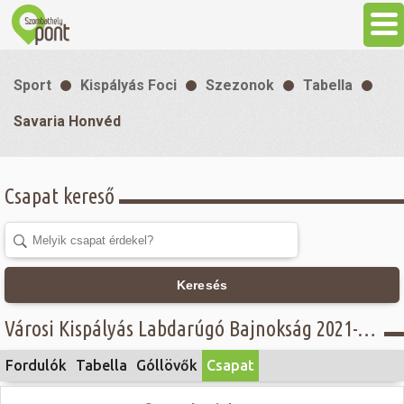
Aktuális
Sport
Kispályás Foci
Szezonok
Tabella
Programok
Savaria Honvéd
Látnivalók
Csapat kereső
Gasztronómia
Szállás
Keresés
Városi Kispályás Labdarúgó Bajnokság 2021-22 - Öregfiúk csoport, Concordia Üzemanyagkutak Kft. - Savaria Honvéd
Sport
Fordulók
Tabella
Góllövők
Csapat
Szabadidő