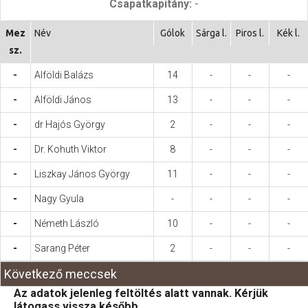
Csapatkapitány:
-
Hasznos
Mez
Név
Gólok
Sárga l.
Piros l.
Kék l.
sz.
-
Alföldi Balázs
14
-
-
-
-
Alföldi János
13
-
-
-
-
dr Hajós György
2
-
-
-
-
Dr. Kohuth Viktor
8
-
-
-
-
Liszkay János György
11
-
-
-
-
Nagy Gyula
-
-
-
-
-
Németh László
10
-
-
-
-
Sarang Péter
2
-
-
-
Következő meccsek
Az adatok jelenleg feltöltés alatt vannak. Kérjük
látogass vissza később.