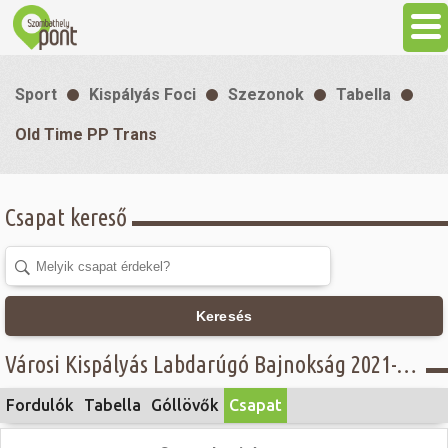
Aktuális
Sport
Kispályás Foci
Szezonok
Tabella
Programok
Old Time PP Trans
Látnivalók
Csapat kereső
Gasztronómia
Szállás
Keresés
Városi Kispályás Labdarúgó Bajnokság 2021-22 - Öregfiúk csoport, Concordia Üzemanyagkutak Kft. - Old Time PP Trans
Sport
Fordulók
Tabella
Góllövők
Csapat
Szabadidő