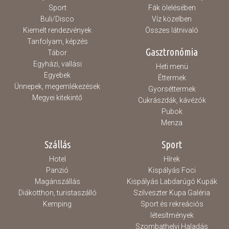
Sport
Fák ölelésében
Buli/Disco
Víz közelben
Kiemelt rendezvények
Összes látnivaló
Tanfolyam, képzés
Gasztronómia
Tábor
Egyházi, vallási
Heti menü
Egyebek
Éttermek
Ünnepek, megemlékezések
Gyorséttermek
Megyei kitekintő
Cukrászdák, kávézók
Pubok
Menza
Szállás
Sport
Hotel
Hírek
Panzió
Kispályás Foci
Magánszállás
Kispályás Labdarúgó Kupák
Diákotthon, turistaszálló
Szilveszter Kupa Galéria
Kemping
Sport és rekreációs
létesítmények
Szombathelyi Haladás