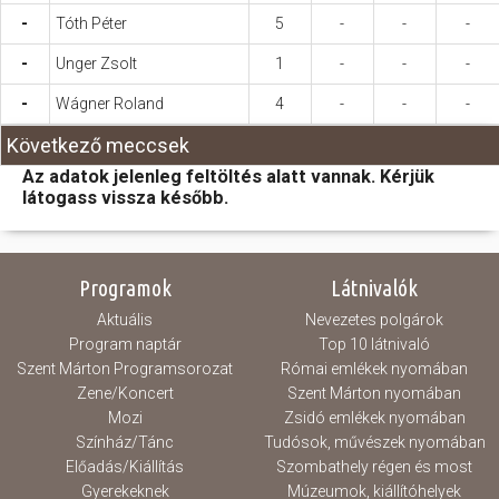
-
Tóth Péter
5
-
-
-
-
Unger Zsolt
1
-
-
-
-
Wágner Roland
4
-
-
-
Következő meccsek
Az adatok jelenleg feltöltés alatt vannak. Kérjük
látogass vissza később.
Programok
Látnivalók
Aktuális
Nevezetes polgárok
Program naptár
Top 10 látnivaló
Szent Márton Programsorozat
Római emlékek nyomában
Zene/Koncert
Szent Márton nyomában
Mozi
Zsidó emlékek nyomában
Színház/Tánc
Tudósok, művészek nyomában
Előadás/Kiállítás
Szombathely régen és most
Gyerekeknek
Múzeumok, kiállítóhelyek