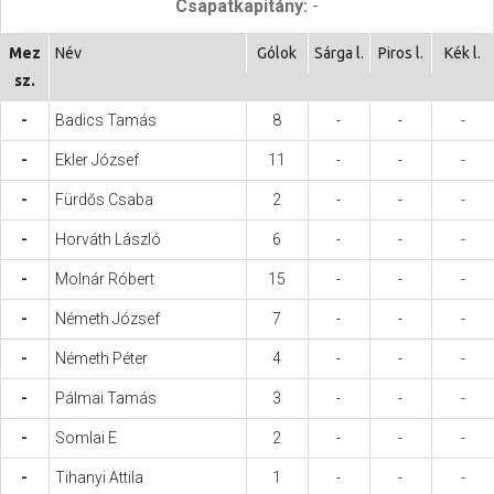
Csapatkapitány:
-
Hasznos
Mez
Név
Gólok
Sárga l.
Piros l.
Kék l.
sz.
-
Badics Tamás
8
-
-
-
-
Ekler József
11
-
-
-
-
Fürdős Csaba
2
-
-
-
-
Horváth László
6
-
-
-
-
Molnár Róbert
15
-
-
-
-
Németh József
7
-
-
-
-
Németh Péter
4
-
-
-
-
Pálmai Tamás
3
-
-
-
-
Somlai E
2
-
-
-
-
Tihanyi Attila
1
-
-
-