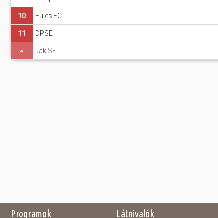
10
Füles FC
11
DPSE
-
Ják SE
Programok
Látnivalók