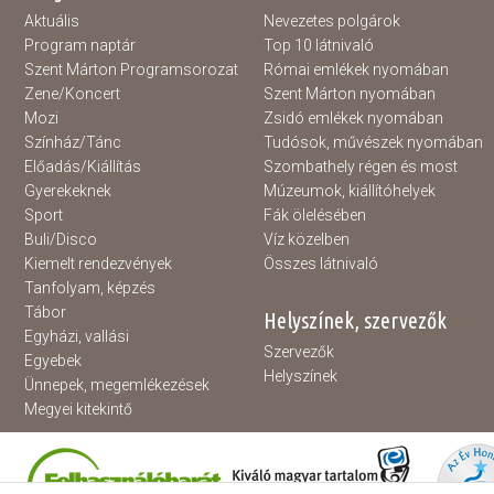
Aktuális
Nevezetes polgárok
Program naptár
Top 10 látnivaló
Szent Márton Programsorozat
Római emlékek nyomában
Zene/Koncert
Szent Márton nyomában
Mozi
Zsidó emlékek nyomában
Színház/Tánc
Tudósok, művészek nyomában
Előadás/Kiállítás
Szombathely régen és most
Gyerekeknek
Múzeumok, kiállítóhelyek
Sport
Fák ölelésében
Buli/Disco
Víz közelben
Kiemelt rendezvények
Összes látnivaló
Tanfolyam, képzés
Tábor
Helyszínek, szervezők
Egyházi, vallási
Szervezők
Egyebek
Helyszínek
Ünnepek, megemlékezések
Megyei kitekintő