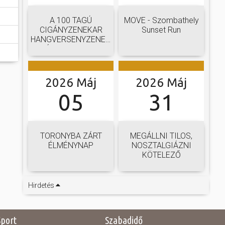
A 100 TAGÚ
MOVE - Szombathely
CIGÁNYZENEKAR
Sunset Run
HANGVERSENYZENEKARI
GÁLAKONCERTJE
2026 Máj
2026 Máj
05
31
TORONYBA ZÁRT
MEGÁLLNI TILOS,
ÉLMÉNYNAP
NOSZTALGIÁZNI
KÖTELEZŐ
Hirdetés
Sport
Szabadidő