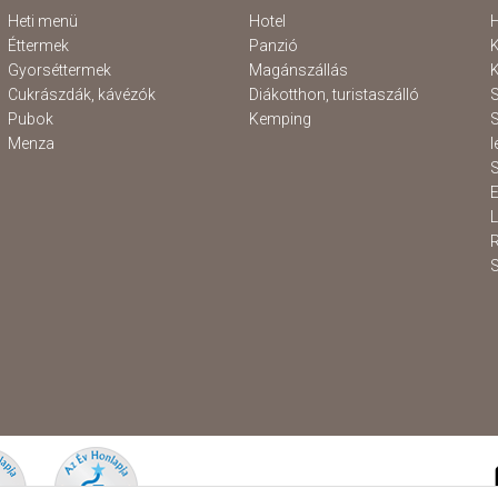
Heti menü
Hotel
H
Éttermek
Panzió
K
Gyorséttermek
Magánszállás
K
Cukrászdák, kávézók
Diákotthon, turistaszálló
S
Pubok
Kemping
S
Menza
l
S
E
S