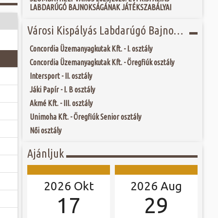
 és szombat egy új valóság...
LABDARÚGÓ BAJNOKSÁGÁNAK JÁTÉKSZABÁLYAI
ú Fő tere már a 13.
, azaz háromszög
r még a városfalain
ójában, egyben
Városi Kispályás Labdarúgó Bajnokság 2018.
ó mérkőzésén a
, piacokat, egyes
ra. A találkozó
árnapok révén kapta
ett játékkal és
 tér Szombathely...
Concordia Üzemanyagkutak Kft. - I. osztály
ani a lépést a
yüttessel....
Concordia Üzemanyagkutak Kft. - Öregfiúk osztály
Intersport - II. osztály
Jáki Papír - I. B osztály
Akmé Kft. - III. osztály
Unimoha Kft. - Öregfiúk Senior osztály
Női osztály
Ajánljuk
2026 Okt
2026 Aug
17
29