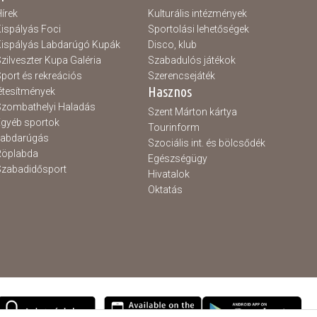
írek
Kulturális intézmények
ispályás Foci
Sportolási lehetőségek
ispályás Labdarúgó Kupák
Disco, klub
zilveszter Kupa Galéria
Szabadulós játékok
port és rekreációs
Szerencsejáték
Hasznos
étesítmények
zombathelyi Haladás
Szent Márton kártya
gyéb sportok
Tourinform
Labdarúgás
Szociális int. és bölcsődék
Röplabda
Egészségügy
zabadidősport
Hivatalok
Oktatás