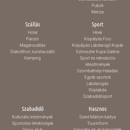
Pubok
Menza
Szállás
Sport
Hotel
Hírek
Panzió
Kispályás Foci
Magánszállás
Kispályás Labdarúgó Kupák
Diákotthon, turistaszálló
Szilveszter Kupa Galéria
Kemping
Sport és rekreációs
létesítmények
Szombathelyi Haladás
Egyéb sportok
Labdarúgás
Röplabda
Szabadidősport
Szabadidő
Hasznos
Kulturális intézmények
Szent Márton kártya
Sportolási lehetőségek
Tourinform
Disco, klub
Szociális int. és bölcsődék