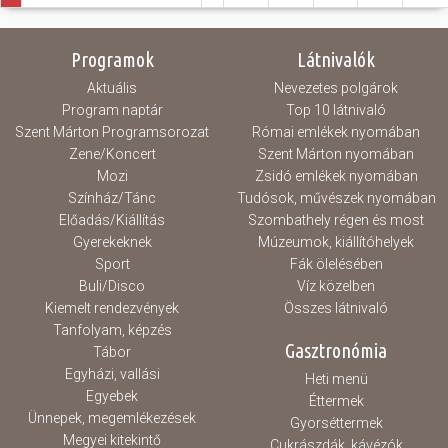
Programok
Látnivalók
Aktuális
Nevezetes polgárok
Program naptár
Top 10 látnivaló
Szent Márton Programsorozat
Római emlékek nyomában
Zene/Koncert
Szent Márton nyomában
Mozi
Zsidó emlékek nyomában
Színház/Tánc
Tudósok, művészek nyomában
Előadás/Kiállítás
Szombathely régen és most
Gyerekeknek
Múzeumok, kiállítóhelyek
Sport
Fák ölelésében
Buli/Disco
Víz közelben
Kiemelt rendezvények
Összes látnivaló
Tanfolyam, képzés
Gasztronómia
Tábor
Egyházi, vallási
Heti menü
Egyebek
Éttermek
Ünnepek, megemlékezések
Gyorséttermek
Megyei kitekintő
Cukrászdák, kávézók