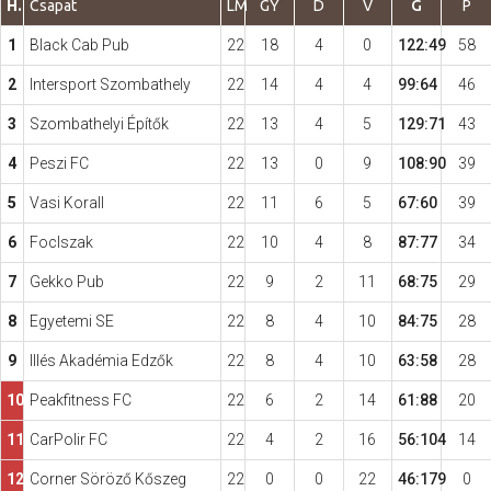
H.
Csapat
LM
GY
D
V
G
P
1
Black Cab Pub
22
18
4
0
122:49
58
Hasznos
2
Intersport Szombathely
22
14
4
4
99:64
46
3
Szombathelyi Építők
22
13
4
5
129:71
43
4
Peszi FC
22
13
0
9
108:90
39
5
Vasi Korall
22
11
6
5
67:60
39
6
FocIszak
22
10
4
8
87:77
34
7
Gekko Pub
22
9
2
11
68:75
29
8
Egyetemi SE
22
8
4
10
84:75
28
9
Illés Akadémia Edzők
22
8
4
10
63:58
28
10
Peakfitness FC
22
6
2
14
61:88
20
11
CarPolir FC
22
4
2
16
56:104
14
12
Corner Söröző Kőszeg
22
0
0
22
46:179
0