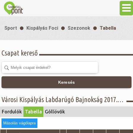
Aktuális
Sport
Kispályás Foci
Szezonok
Tabella
Programok
Csapat kereső
Látnivalók
Gasztronómia
Keresés
Szállás
Városi Kispályás Labdarúgó Bajnokság 2017. - Tabella - I. osztály
Sport
Fordulók
Tabella
Góllövők
Másolás vágólapra
Szabadidő