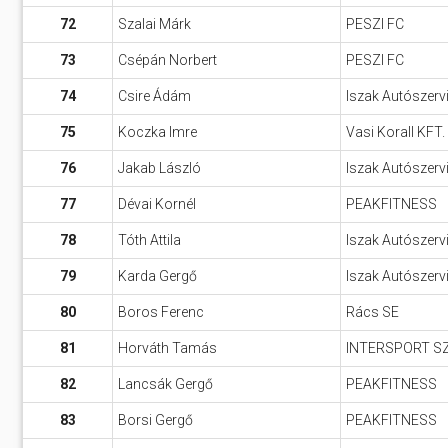
72
Szalai Márk
PESZI FC
73
Csépán Norbert
PESZI FC
74
Csire Ádám
Iszak Autószerv
75
Koczka Imre
Vasi Korall KFT.
76
Jakab László
Iszak Autószerv
77
Dévai Kornél
PEAKFITNESS
78
Tóth Attila
Iszak Autószerv
79
Karda Gergő
Iszak Autószerv
80
Boros Ferenc
Rács SE
81
Horváth Tamás
INTERSPORT S
82
Lancsák Gergő
PEAKFITNESS
83
Borsi Gergő
PEAKFITNESS