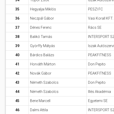
34
Topor Zsolt
Iszak Autószerv
35
Hegyaljai Miklós
PESZI FC
36
Neczpál Gábor
Vasi Korall KFT.
37
Dénes Ferenc
Rács SE
38
Balikó Tamás
INTERSPORT S
39
Györffy Mátyás
Iszak Autószerv
40
Bárdics Balázs
PEAKFITNESS
41
Horváth Márton
Don Pepito
42
Novák Gábor
PEAKFITNESS
43
Németh Szabolcs
Don Pepito
44
Németh Szabolcs
Illés Akadémia
45
Bene Marcell
Egyetemi SE
46
Dalmi Attila
INTERSPORT S