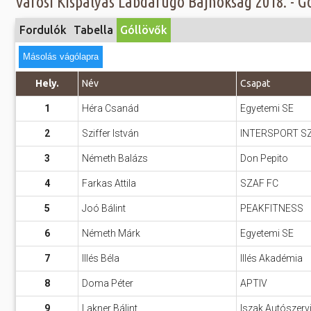
Előadás/Kiállítás
Egyéb spo
Tudóso
Gyerekeknek
Fordulók
Tabella
Góllövők
nyomá
Labdarúgá
Sport
Másolás vágólapra
Szomba
Röplabda
most
Buli/Disco
Hely.
Név
Csapat
Szabadidő
Múzeu
1
Héra Csanád
Egyetemi SE
Kiemelt rendezvények
kiállít
2
Sziffer István
INTERSPORT S
Fák öl
Tanfolyam, képzés
3
Németh Balázs
Don Pepito
Víz köz
Tábor
4
Farkas Attila
SZAF FC
Összes látniv
Egyházi, vallási
5
Joó Bálint
PEAKFITNESS
Egyebek
6
Németh Márk
Egyetemi SE
Ünnepek,
7
Illés Béla
Illés Akadémia
megemlékezések
8
Doma Péter
APTIV
Megyei kitekintő
9
Lakner Bálint
Iszak Autószerv