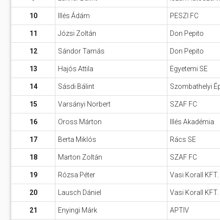
10
Illés Ádám
PESZI FC
11
Józsi Zoltán
Don Pepito
12
Sándor Tamás
Don Pepito
13
Hajós Attila
Egyetemi SE
14
Sásdi Bálint
Szombathelyi Ép
15
Varsányi Norbert
SZAF FC
16
Oross Márton
Illés Akadémia
17
Berta Miklós
Rács SE
18
Marton Zoltán
SZAF FC
19
Rózsa Péter
Vasi Korall KFT.
20
Lausch Dániel
Vasi Korall KFT.
21
Enyingi Márk
APTIV