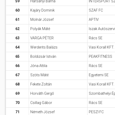
59
Harsányi Barna
INTERSPORT S
60
Kajáry Dominik
SZAF FC
61
Molnár József
APTIV
62
Polyák Máté
Iszak Autószerv
63
VARGA PÉTER
Rács SE
64
Werderits Balázs
Vasi Korall KFT.
65
Boldizsár István
PEAKFITNESS
66
Jóna Attila
Rács SE
67
Szöts Máté
Egyetemi SE
68
Fekete Zoltán
Vasi Korall KFT.
69
Horváth Gergő
Szombathelyi Ép
70
Csillag Gábor
Rács SE
71
Németh József
PESZI FC