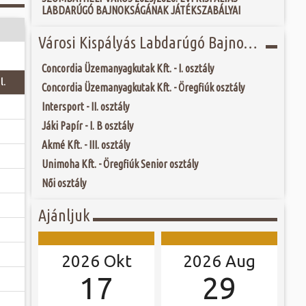
 és szombat egy új valóság...
LABDARÚGÓ BAJNOKSÁGÁNAK JÁTÉKSZABÁLYAI
ú Fő tere már a 13.
, azaz háromszög
r még a városfalain
ójában, egyben
Városi Kispályás Labdarúgó Bajnokság 2018.
ó mérkőzésén a
, piacokat, egyes
ra. A találkozó
árnapok révén kapta
ett játékkal és
 tér Szombathely...
Concordia Üzemanyagkutak Kft. - I. osztály
ani a lépést a
l.
yüttessel....
Concordia Üzemanyagkutak Kft. - Öregfiúk osztály
Intersport - II. osztály
Jáki Papír - I. B osztály
Akmé Kft. - III. osztály
Unimoha Kft. - Öregfiúk Senior osztály
Női osztály
Ajánljuk
2026 Okt
2026 Aug
17
29