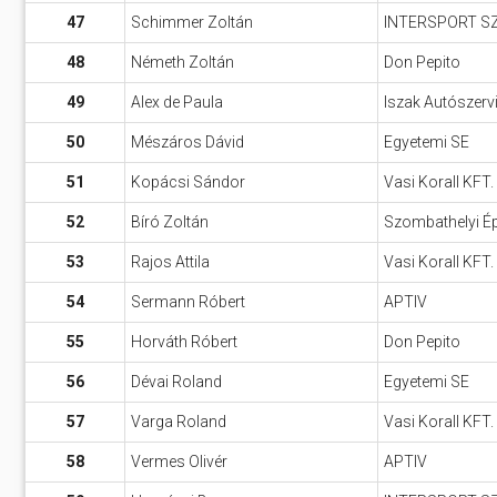
47
Schimmer Zoltán
INTERSPORT S
48
Németh Zoltán
Don Pepito
49
Alex de Paula
Iszak Autószerv
50
Mészáros Dávid
Egyetemi SE
51
Kopácsi Sándor
Vasi Korall KFT.
52
Bíró Zoltán
Szombathelyi Ép
53
Rajos Attila
Vasi Korall KFT.
54
Sermann Róbert
APTIV
55
Horváth Róbert
Don Pepito
56
Dévai Roland
Egyetemi SE
57
Varga Roland
Vasi Korall KFT.
58
Vermes Olivér
APTIV