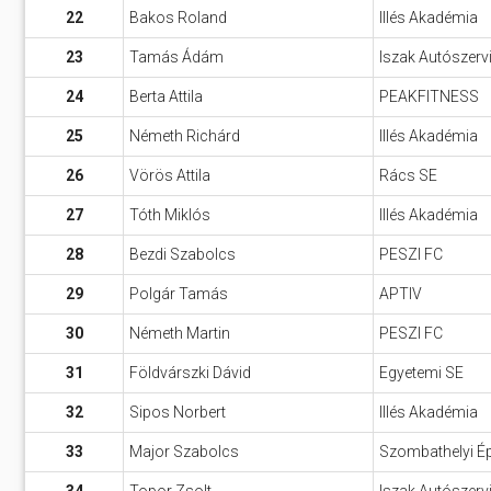
22
Bakos Roland
Illés Akadémia
23
Tamás Ádám
Iszak Autószerv
24
Berta Attila
PEAKFITNESS
25
Németh Richárd
Illés Akadémia
26
Vörös Attila
Rács SE
27
Tóth Miklós
Illés Akadémia
28
Bezdi Szabolcs
PESZI FC
29
Polgár Tamás
APTIV
30
Németh Martin
PESZI FC
31
Földvárszki Dávid
Egyetemi SE
32
Sipos Norbert
Illés Akadémia
33
Major Szabolcs
Szombathelyi Ép