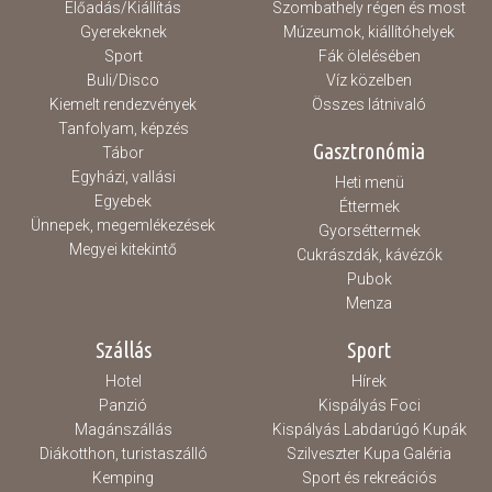
Előadás/Kiállítás
Szombathely régen és most
Gyerekeknek
Múzeumok, kiállítóhelyek
Sport
Fák ölelésében
Buli/Disco
Víz közelben
Kiemelt rendezvények
Összes látnivaló
Tanfolyam, képzés
Gasztronómia
Tábor
Egyházi, vallási
Heti menü
Egyebek
Éttermek
Ünnepek, megemlékezések
Gyorséttermek
Megyei kitekintő
Cukrászdák, kávézók
Pubok
Menza
Szállás
Sport
Hotel
Hírek
Panzió
Kispályás Foci
Magánszállás
Kispályás Labdarúgó Kupák
Diákotthon, turistaszálló
Szilveszter Kupa Galéria
Kemping
Sport és rekreációs