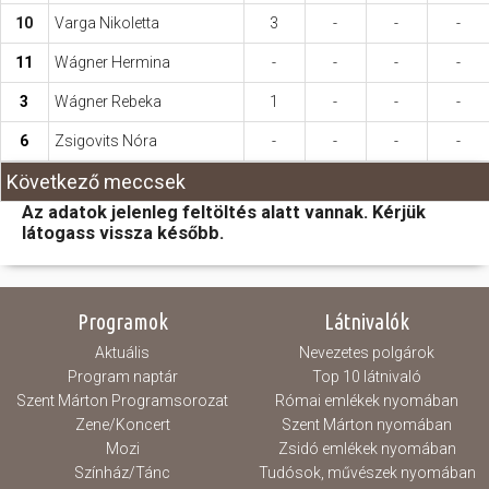
10
Varga Nikoletta
3
-
-
-
11
Wágner Hermina
-
-
-
-
3
Wágner Rebeka
1
-
-
-
6
Zsigovits Nóra
-
-
-
-
Következő meccsek
Az adatok jelenleg feltöltés alatt vannak. Kérjük
látogass vissza később.
Programok
Látnivalók
Aktuális
Nevezetes polgárok
Program naptár
Top 10 látnivaló
Szent Márton Programsorozat
Római emlékek nyomában
Zene/Koncert
Szent Márton nyomában
Mozi
Zsidó emlékek nyomában
Színház/Tánc
Tudósok, művészek nyomában