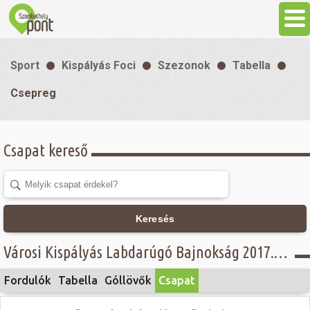
Aktuális
Sport
Kispályás Foci
Szezonok
Tabella
Programok
Csepreg
Látnivalók
Csapat kereső
Gasztronómia
Szállás
Keresés
Városi Kispályás Labdarúgó Bajnokság 2017. - Női osztály - Csepreg
Sport
Fordulók
Tabella
Góllövők
Csapat
Szabadidő