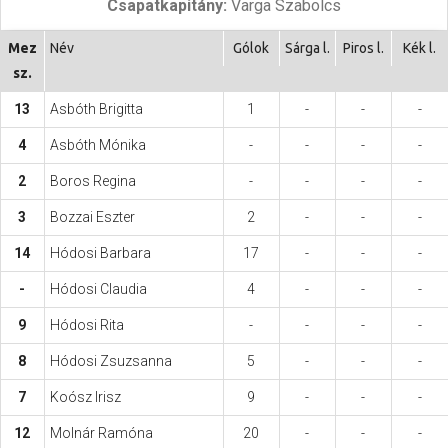
Csapatkapitány:
Varga Szabolcs
Hasznos
Mez
Név
Gólok
Sárga l.
Piros l.
Kék l.
sz.
13
Asbóth Brigitta
1
-
-
-
4
Asbóth Mónika
-
-
-
-
2
Boros Regina
-
-
-
-
3
Bozzai Eszter
2
-
-
-
14
Hódosi Barbara
17
-
-
-
-
Hódosi Claudia
4
-
-
-
9
Hódosi Rita
-
-
-
-
8
Hódosi Zsuzsanna
5
-
-
-
7
Koósz Irisz
9
-
-
-
12
Molnár Ramóna
20
-
-
-