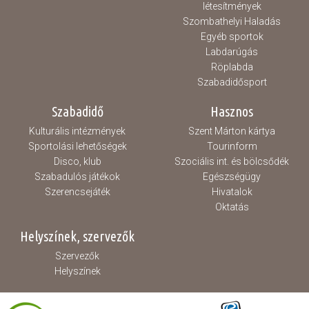
létesítmények
Szombathelyi Haladás
Egyéb sportok
Labdarúgás
Röplabda
Szabadidősport
Szabadidő
Hasznos
Kulturális intézmények
Szent Márton kártya
Sportolási lehetőségek
Tourinform
Disco, klub
Szociális int. és bölcsődék
Szabadulós játékok
Egészségügy
Szerencsejáték
Hivatalok
Oktatás
Helyszínek, szervezők
Szervezők
Helyszínek