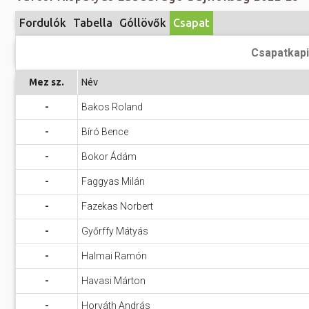
Előadás/Kiállítás
Egyéb spo
Tudóso
Fordulók
Tabella
Góllövők
Csapat
Gyerekeknek
nyomá
Labdarúgá
Csapatkapi
Sport
Szomba
Röplabda
most
Mez sz.
Név
Buli/Disco
Szabadidő
Múzeu
-
Bakos Roland
Kiemelt rendezvények
kiállít
-
Bíró Bence
Fák öl
Tanfolyam, képzés
-
Bokor Ádám
Víz köz
Tábor
-
Faggyas Milán
Összes látniv
Egyházi, vallási
-
Fazekas Norbert
Egyebek
-
Győrffy Mátyás
Ünnepek,
-
Halmai Ramón
megemlékezések
-
Havasi Márton
Megyei kitekintő
-
Horváth András