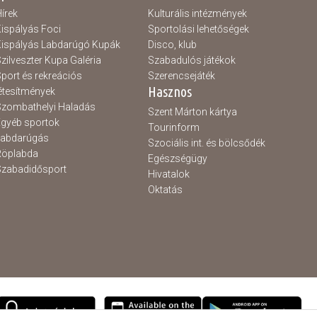
írek
Kulturális intézmények
ispályás Foci
Sportolási lehetőségek
ispályás Labdarúgó Kupák
Disco, klub
zilveszter Kupa Galéria
Szabadulós játékok
port és rekreációs
Szerencsejáték
Hasznos
étesítmények
zombathelyi Haladás
Szent Márton kártya
gyéb sportok
Tourinform
Labdarúgás
Szociális int. és bölcsődék
Röplabda
Egészségügy
zabadidősport
Hivatalok
Oktatás