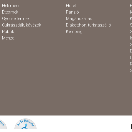
Heti menü
Hotel
H
Éttermek
Panzió
K
Gyorséttermek
Magánszállás
K
Cukrászdák, kávézók
Diákotthon, turistaszálló
S
Pubok
Kemping
S
Menza
l
S
E
S