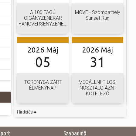
A 100 TAGÚ
MOVE - Szombathely
CIGÁNYZENEKAR
Sunset Run
HANGVERSENYZENEKARI
GÁLAKONCERTJE
2026 Máj
2026 Máj
05
31
TORONYBA ZÁRT
MEGÁLLNI TILOS,
ÉLMÉNYNAP
NOSZTALGIÁZNI
KÖTELEZŐ
Hirdetés
Sport
Szabadidő