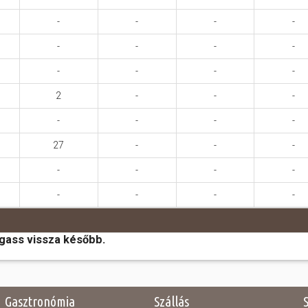
-
-
-
-
-
-
-
-
-
-
-
-
2
-
-
-
-
-
-
-
27
-
-
-
-
-
-
-
-
-
-
-
ogass vissza később.
Gasztronómia
Szállás