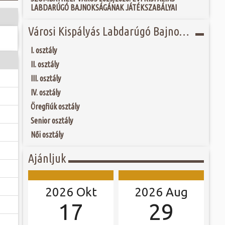
tározó kulturális
 és szombat egy új valóság...
LABDARÚGÓ BAJNOKSÁGÁNAK JÁTÉKSZABÁLYAI
homlokzat...
, azonban jelenleg
 tartozik. Az 1860-
ójában, egyben
Városi Kispályás Labdarúgó Bajnokság 2022-23
ó mérkőzésén a
d birtokosa kezdte
ra. A találkozó
földbirtokost fia,
ett játékkal és
ítésben és az 1930-
I. osztály
ani a lépést a
fás szárú növényt
yüttessel....
II. osztály
III. osztály
IV. osztály
Öregfiúk osztály
Senior osztály
Női osztály
Ajánljuk
2026 Okt
2026 Aug
17
29