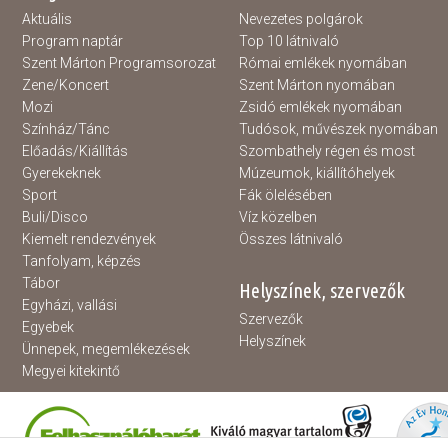
Aktuális
Nevezetes polgárok
Program naptár
Top 10 látnivaló
Szent Márton Programsorozat
Római emlékek nyomában
Zene/Koncert
Szent Márton nyomában
Mozi
Zsidó emlékek nyomában
Színház/Tánc
Tudósok, művészek nyomában
Előadás/Kiállítás
Szombathely régen és most
Gyerekeknek
Múzeumok, kiállítóhelyek
Sport
Fák ölelésében
Buli/Disco
Víz közelben
Kiemelt rendezvények
Összes látnivaló
Tanfolyam, képzés
Tábor
Helyszínek, szervezők
Egyházi, vallási
Szervezők
Egyebek
Helyszínek
Ünnepek, megemlékezések
Megyei kitekintő