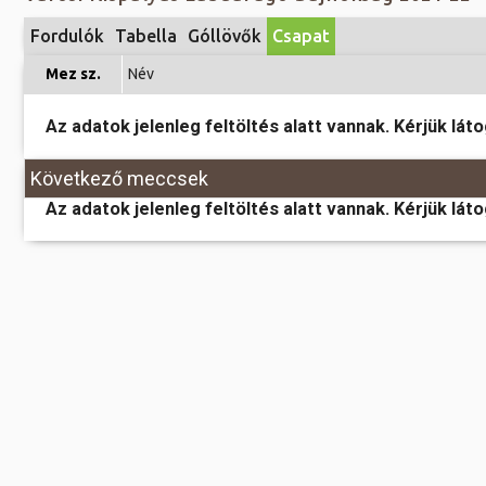
Előadás/Kiállítás
Egyéb spo
Tudóso
Fordulók
Tabella
Góllövők
Csapat
Gyerekeknek
nyomá
Labdarúgá
Mez sz.
Név
Sport
Szomba
Röplabda
most
Az adatok jelenleg feltöltés alatt vannak. Kérjük lát
Buli/Disco
Szabadidő
Múzeu
Kiemelt rendezvények
Következő meccsek
kiállít
Az adatok jelenleg feltöltés alatt vannak. Kérjük lát
Fák öl
Tanfolyam, képzés
Víz köz
Tábor
Összes látniv
Egyházi, vallási
Egyebek
Ünnepek,
megemlékezések
Megyei kitekintő