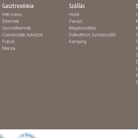
Gasztronómia
Szállás
Heti menü
Hotel
H
Éttermek
Panzió
K
Gyorséttermek
Magánszállás
K
Cukrászdák, kávézók
Diákotthon, turistaszálló
S
Pubok
Kemping
S
Menza
l
S
E
S