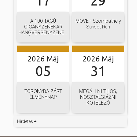
17
29
A 100 TAGÚ
MOVE - Szombathely
CIGÁNYZENEKAR
Sunset Run
HANGVERSENYZENEKARI
GÁLAKONCERTJE
2026 Máj
2026 Máj
05
31
TORONYBA ZÁRT
MEGÁLLNI TILOS,
ÉLMÉNYNAP
NOSZTALGIÁZNI
KÖTELEZŐ
Hirdetés