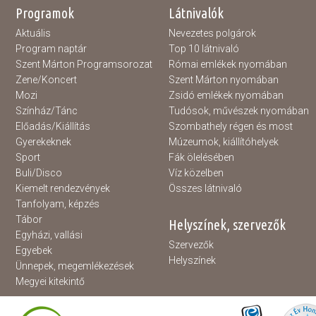
Programok
Látnivalók
Aktuális
Nevezetes polgárok
Program naptár
Top 10 látnivaló
Szent Márton Programsorozat
Római emlékek nyomában
Zene/Koncert
Szent Márton nyomában
Mozi
Zsidó emlékek nyomában
Színház/Tánc
Tudósok, művészek nyomában
Előadás/Kiállítás
Szombathely régen és most
Gyerekeknek
Múzeumok, kiállítóhelyek
Sport
Fák ölelésében
Buli/Disco
Víz közelben
Kiemelt rendezvények
Összes látnivaló
Tanfolyam, képzés
Tábor
Helyszínek, szervezők
Egyházi, vallási
Szervezők
Egyebek
Helyszínek
Ünnepek, megemlékezések
Megyei kitekintő