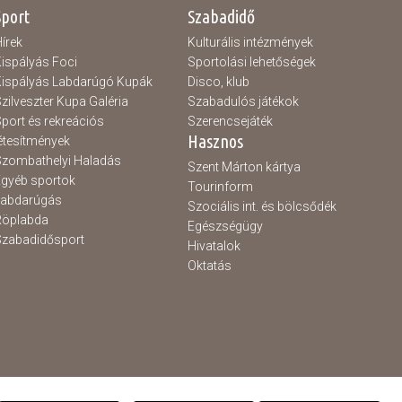
Sport
Szabadidő
írek
Kulturális intézmények
ispályás Foci
Sportolási lehetőségek
ispályás Labdarúgó Kupák
Disco, klub
zilveszter Kupa Galéria
Szabadulós játékok
port és rekreációs
Szerencsejáték
Hasznos
étesítmények
zombathelyi Haladás
Szent Márton kártya
gyéb sportok
Tourinform
Labdarúgás
Szociális int. és bölcsődék
Röplabda
Egészségügy
zabadidősport
Hivatalok
Oktatás