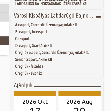
 és szombat egy új valóság...
LABDARÚGÓ BAJNOKSÁGÁNAK JÁTÉKSZABÁLYAI
étlen véletlen
ntőségű régészeti
ójában, egyben
Városi Kispályás Labdarúgó Bajnokság 2021-22
ó mérkőzésén a
etű Isis istennő
ra. A találkozó
agványaira és
ett játékkal és
Szombathelyen. Az
A.csoport, Concordia Üzemanyagkutak Kft
ani a lépést a
tározó kulturális
yüttessel....
B. csoport, Intersport
homlokzat...
C. csoport
D. csoport, Gravitáció Kft
Öregfiúk csoport, Concordia Üzemanyagkutak Kft.
Senior csoport, Akmé Kft
Öregfiúk - felsőház
Öregfiúk - alsóház
Ajánljuk
2026 Okt
2026 Aug